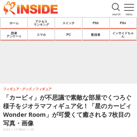
search
menu
アクセス
ホーム
スイッチ
PS5
PS4
ランキング
読者
インサイドちゃ
スマホ
PC
配信者
アンケート
ん
フィギュア・グッズ
フィギュア
「カービィ」が不思議で素敵な部屋でくつろぐ
様子をジオラマフィギュア化！「星のカービィ
Wonder Room」が可愛くて癒される 7枚目の
写真・画像
2024.1.10 Wed 11:35