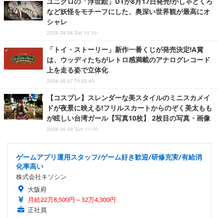
ユニクロの「浮世絵」UTが8月17日発売!がしゃどくろ
など妖怪をモチーフにした、奥深い世界観が最高にオ
シャレ
2026.08.08 Sat 15:10
「トイ・ストーリー」新作一番くじが発売決定!A賞
は、ウッディたちがレトロ感満載のアナログレコード
上を走る姿で立体化
2026.08.07 Fri 03:40
【コスプレ】スレンダーな美スタイルのミニスカメイ
ドが夜景に映える!フリルスカートからのぞく美太もも
が眩しい台湾ガール【写真10枚】 2枚目の写真・画像
2026.08.09 Sun 11:00
ゲームアプリ運用スタッフ/ゲーム好き歓迎/研修充実/有給消
化率高い
株式会社キソシン
大阪府
月給22万8,500円～32万4,300円
正社員