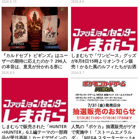
うな表情とポーズをそのまま再現
デザインの可愛い雑貨・アパレル
2026.8.10
2026.8.6
など多数
『カルドセプト ビギンズ』はユー
しまむらで「ワンピース」グッズ
ザーの期待に応えたのか？ 296人
が8月8日15時よりオンライン販
の本音は、意見が分かれる形に
売！かるた風のルフィたちがお洒
【アンケ結果】
落なバッグや、チョッパーが可愛
2026.8.9
2026.8.7
いサンダルも
しまむらで販売された「HUNTER
人気の『ポケカ』抽選販売がゲオ
×HUNTER」G.I.編テーマの一部商
で実施中！「ストームエメラル
品が受注再販！カードデザインの
ダ」「MEGA スターターセットe