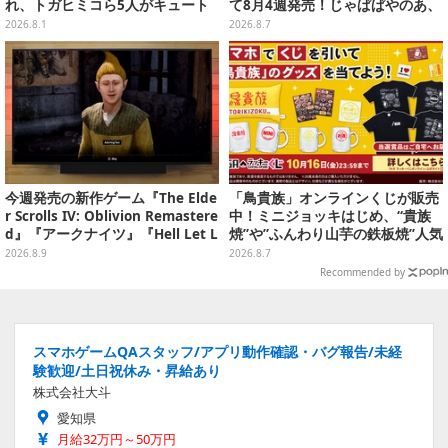
れ、トガヒミコら5人がキュート
て8月4週発売！じゃぱぱやのあ、
に立体化
シヴァたちメンバー11名分ライン
2026.8.1
2026.8.7
ナップ
今週発売の新作ゲーム『The Elde
「鳥貴族」オンラインくじが販売
r Scrolls IV: Oblivion Remastere
中！ミニジョッキはじめ、“貴族
d』『アークナイツ』『Hell Let L
焼”や”ふんわり山芋の鉄板焼”人気
oose: Vietnam』他
メニューTシャツなどラインナッ
2026.8.9
2026.8.7
プ
Recommended by
スマホゲームQAスタッフ/アプリ動作確認・バグ報告/未経
験歓迎/土日祝休み・昇給あり
株式会社大斗
愛知県
月給32万円～50万円