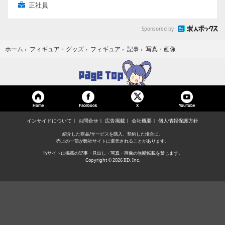
正社員
Sponsored by
写真・画像
ホーム
›
フィギュア・グッズ
›
フィギュア
›
記事
›
Home
Facebook
YouTube
X
インサイドについて
お問合せ
広告掲載
会社概要
個人情報保護方針
紹介した商品/サービスを購入、契約した場合に、
売上の一部が弊社サイトに還元されることがあります。
当サイトに掲載の記事・見出し・写真・画像の無断転載を禁じます。
Copyright © 2026 IID, Inc.