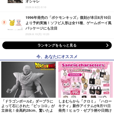
オシャレ
2026.8.9(日) 0:10
1996年発売の「ポケモンキッズ」復刻が本日8月10日
より予約実施！ソフビ人形は全11種、ゲームボーイ風
パッケージにも注目
2026.8.10(月) 10:20
ランキングをもっと見る
今、あなたにオススメ
「ドラゴンボールZ」ダーブラに
しまむらから「クロミ」「ハロー
よって石にされた「ピッコロ」が
キティ」新作アイテムが8月11日
立体化！全高約28cm、驚いたよ
発売！ヒョウ・ゼブラ柄や日焼け