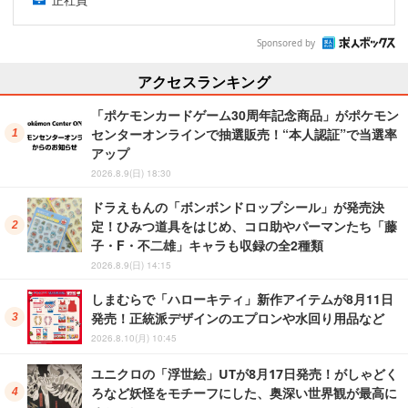
Sponsored by
アクセスランキング
「ポケモンカードゲーム30周年記念商品」がポケモン
センターオンラインで抽選販売！“本人認証”で当選率
アップ
2026.8.9(日) 18:30
ドラえもんの「ボンボンドロップシール」が発売決
定！ひみつ道具をはじめ、コロ助やパーマンたち「藤
子・F・不二雄」キャラも収録の全2種類
2026.8.9(日) 14:15
しまむらで「ハローキティ」新作アイテムが8月11日
発売！正統派デザインのエプロンや水回り用品など
2026.8.10(月) 10:45
ユニクロの「浮世絵」UTが8月17日発売！がしゃどく
ろなど妖怪をモチーフにした、奥深い世界観が最高に