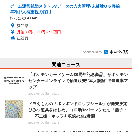
ゲーム運営補助スタッフ/データの入力管理/未経験OK/昇給
年2回/人柄重視の採用
株式会社Le Lien
愛知県
月給30万8,500円～50万円
正社員
Sponsored by
関連ニュース
「ポケモンカードゲーム30周年記念商品」がポケモン
センターオンラインで抽選販売!“本人認証”で当選率ア
ップ
2026.08.09 Sun 09:30
ドラえもんの「ボンボンドロップシール」が発売決定!
ひみつ道具をはじめ、コロ助やパーマンたち「藤子・
F・不二雄」キャラも収録の全2種類
2026.08.09 Sun 05:15