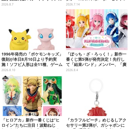
キーホルダーや、キルアたちのセ
x」各種の全4商品
2026.8.7
2026.7.14
リフ付ソックスなど
1996年発売の「ポケモンキッズ」
「ぼっち・ざ・ろっく！」新作一
復刻が本日8月10日より予約実
番くじ第5弾が発売決定！先行し
施！ソフビ人形は全11種、ゲーム
て「結束バンド」メンバー、「廣
ボーイ風パッケージにも注目
井きくり」のメイド衣装フィギュ
2026.8.10
2026.8.4
アを公開
「ヒロアカ」新作一番くじは“ヒ
「カラフルピーチ」めじるしアク
ロイン”たちに注目！波動ねじ
セサリー第2弾が、ガシャポンに