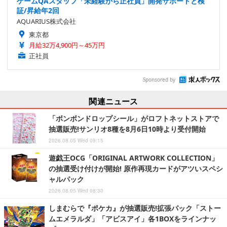
ゲームQAスタッフ「未経験から正社員」開発サポートと検
証/昇給年2回
AQUARIUS株式会社
東京都
月給32万4,900円～45万円
正社員
Sponsored by
関連ニュース
「ボンボンドロップシール」がロフトネットストアで
抽選販売!サンリオ8種を8月6日10時より受付開始
2026.08.05 Wed 09:15
遊戯王OCG「ORIGINAL ARTWORK COLLECTION」
の抽選受け付けが開始! 原作再現カードがアツいスペシ
ャルパック
2026.08.05 Wed 08:30
しまむらで『ポケカ』が抽選販売!拡張パック「ストー
ムエメラルダ」「アビスアイ」各1BOXをラインナッ