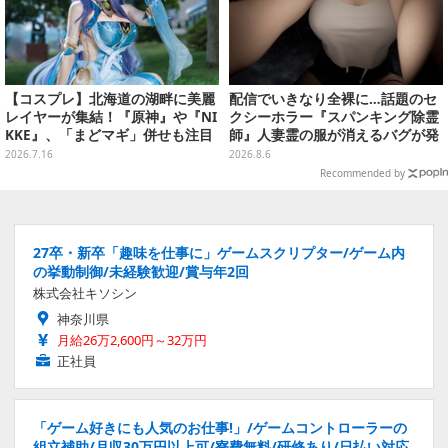
【コスプレ】北海道の湖畔に美麗
配信でいきなり全裸に…話題のセ
レイヤーが集結！『原神』や『NI
クシーホラー『スパンキング除霊
KKE』、「まどマギ」併せも注目
師』人妻霊の服が消えるバグが発
の美女たち11選【写真51枚】
生。「丸裸になる現象を泣きなが
2026.7.16
2026.8.6
ら修正しました」と現在はアプデ
Recommended by
済み
27卒・新卒「趣味を仕事に」ゲームスクリプター/ゲーム内
の挙動制御/未経験歓迎/賞与年2回
株式会社キソシン
神奈川県
月給26万2,600円～32万円
正社員
「ゲーム好きにも人気のお仕事!」/ゲームコントローラーの
組立補助/月収30万円以上可/寮費無料/研修あり/日払い対応