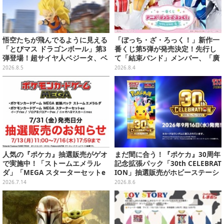
悟空たちが飛んでるように見える
「ぼっち・ざ・ろっく！」新作一
「とびマス ドラゴンボール」第3
番くじ第5弾が発売決定！先行し
弾登場！超サイヤ人ベジータ、ベ
て「結束バンド」メンバー、「廣
ジットなど全6種
井きくり」のメイド衣装フィギュ
2026.8.5
2026.8.4
アを公開
人気の『ポケカ』抽選販売がゲオ
まだ間に合う！『ポケカ』30周年
で実施中！「ストームエメラル
記念拡張パック「30th CELEBRAT
ダ」「MEGA スターターセットe
ION」抽選販売がホビーステーシ
x」各種の全4商品
ョンで実施中、8月6日まで
2026.7.14
2026.8.6