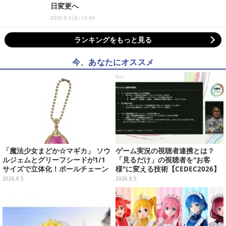
日変更へ
2026.8.5(水) 10:45
ランキングをもっと見る
今、あなたにオススメ
「魔法少女まどか☆マギカ」 ソウ
ゲーム実況の視聴者連携とは？
ルジェムとグリーフシードが1/1
「見るだけ」の視聴者を"お客
サイズで立体化！ボールチェーン
様"に変える技術【CEDEC2026】
を外せばフィギュアとして飾れる
2026.8.5
2026.8.5
ガシャポン全6種