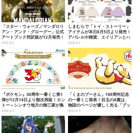
「スター・ウォーズ／マンダロリ
しまむらで「トイ・ストーリー」
アン・アンド・グローグー」公式
アイテムが本日8月5日より発売！
アートブック邦訳版が12月発売！
アパレルや雑貨、エイリアンとハ
映画のコンセプトアートやスケッ
ムのダイカットクッションなど盛
2026.8.6
2026.8.5
チを掲載
りだくさん
『ポケモン』30周年一番くじ第1
「くまのプーさん」100周年記念
弾が12月14日より順次再販！カン
の一番くじ発表！目玉のA賞は、
トー～シンオウ地方の御三家が集
物語のページが優しく光る「ブッ
まった時計、ぬいぐるみなど記念
クシェイプドライト」
2026.8.5
2026.8.3
グッズ盛りだくさん