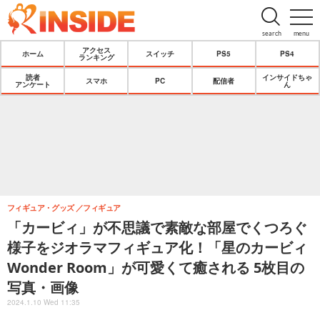
search
menu
アクセス
ホーム
スイッチ
PS5
PS4
ランキング
読者
インサイドちゃ
スマホ
PC
配信者
アンケート
ん
フィギュア・グッズ
フィギュア
「カービィ」が不思議で素敵な部屋でくつろぐ
様子をジオラマフィギュア化！「星のカービィ
Wonder Room」が可愛くて癒される 5枚目の
写真・画像
2024.1.10 Wed 11:35