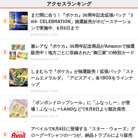
アクセスランキング
まだ間に合う！『ポケカ』30周年記念拡張パック「3
0th CELEBRATION」抽選販売がホビーステーショ
ンで実施中、8月6日まで
2026.8.6(木) 12:00
激レアな『ポケカ』30周年記念商品がAmazonで抽選
販売中！地方ごとに収録された“御三家”の特別カード
2026.8.6(木) 14:15
しまむらで『ポケカ』が抽選販売！拡張パック「スト
ームエメラルダ」「アビスアイ」各1BOXをラインナ
ップ
2026.8.5(水) 14:00
「ボンボンドロップシール」に「ふなっしー」が登
場！ふなっしーLANDなどで8月8日より順次発売
2026.8.6(木) 10:15
アベイルで8月8日に登場する「スター・ウォーズ」グ
ローグーTシャツの一つが、納品トラブルにより販売