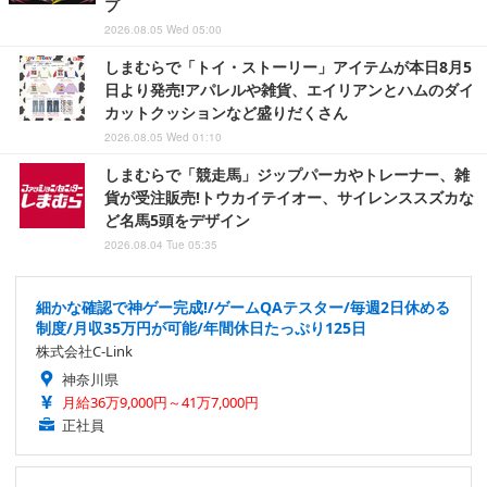
プ
2026.08.05 Wed 05:00
しまむらで「トイ・ストーリー」アイテムが本日8月5
日より発売!アパレルや雑貨、エイリアンとハムのダイ
カットクッションなど盛りだくさん
2026.08.05 Wed 01:10
しまむらで「競走馬」ジップパーカやトレーナー、雑
貨が受注販売!トウカイテイオー、サイレンススズカな
ど名馬5頭をデザイン
2026.08.04 Tue 05:35
細かな確認で神ゲー完成!/ゲームQAテスター/毎週2日休める
制度/月収35万円が可能/年間休日たっぷり125日
株式会社C-Link
神奈川県
月給36万9,000円～41万7,000円
正社員