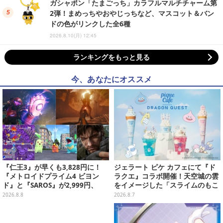
ガシャポン「たまごっち」カラフルマルチチャーム第
2弾！まめっちやおやじっちなど、マスコット＆バン
ドの色がリンクした全6種
2026.8.10(月) 12:45
ランキングをもっと見る
今、あなたにオススメ
『仁王3』が早くも3,828円に！
ジェラート ピケ カフェにて『ド
『メトロイドプライム4 ビヨン
ラクエ』コラボ開催！天空城の雲
ド』と『SAROS』が2,999円、
をイメージした「スライムのもこ
『メタルギアソリッド Δ』は2,49
もこ天空クレープ」などを提供
2026.8.8
2026.8.7
9円─ゲオ店舗＆ストアのゲームセ
ールは8月8日から