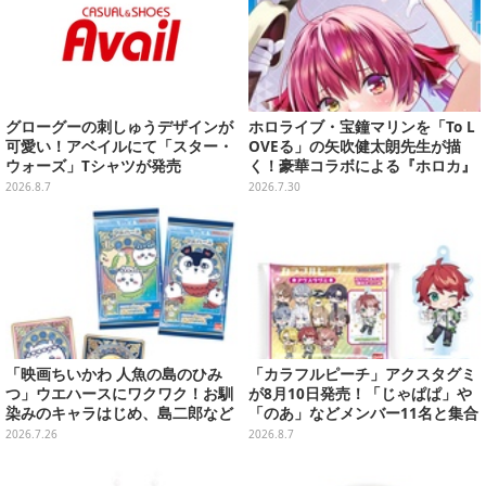
グローグーの刺しゅうデザインが
ホロライブ・宝鐘マリンを「To L
可愛い！アベイルにて「スター・
OVEる」の矢吹健太朗先生が描
ウォーズ」Tシャツが発売
く！豪華コラボによる『ホロカ』
限定カードがお披露目
2026.8.7
2026.7.30
「映画ちいかわ 人魚の島のひみ
「カラフルピーチ」アクスタグミ
つ」ウエハースにワクワク！お馴
が8月10日発売！「じゃぱぱ」や
染みのキャラはじめ、島二郎など
「のあ」などメンバー11名と集合
セイレーン編カード全22種
デザイン全15種、ボールチェーン
2026.7.26
2026.8.7
付きでアクセサリーにも