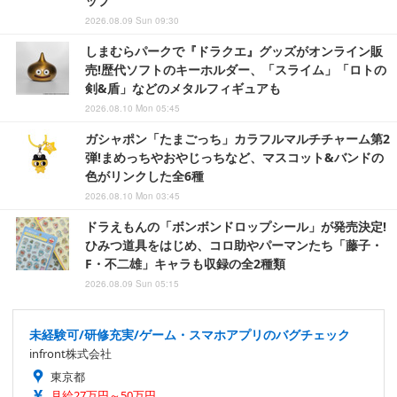
ップ
2026.08.09 Sun 09:30
しまむらパークで『ドラクエ』グッズがオンライン販
売!歴代ソフトのキーホルダー、「スライム」「ロトの
剣&盾」などのメタルフィギュアも
2026.08.10 Mon 05:45
ガシャポン「たまごっち」カラフルマルチチャーム第2
弾!まめっちやおやじっちなど、マスコット&バンドの
色がリンクした全6種
2026.08.10 Mon 03:45
ドラえもんの「ボンボンドロップシール」が発売決定!
ひみつ道具をはじめ、コロ助やパーマンたち「藤子・
F・不二雄」キャラも収録の全2種類
2026.08.09 Sun 05:15
未経験可/研修充実/ゲーム・スマホアプリのバグチェック
infront株式会社
東京都
月給27万円～50万円