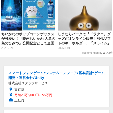
ちいかわのポップコーンボックス
しまむらパークで『ドラクエ』グ
が可愛い！「映画ちいかわ 人魚の
ッズがオンライン販売！歴代ソフ
島のひみつ」公開記念として全国
トのキーホルダー、「スライム」
劇場で販売決定、セイレーンドリ
「ロトの剣&盾」などのメタルフ
2026.7.21
2026.8.10
ンクカップホルダーも
ィギュアも
Recommended by
スマートフォンゲーム/システムエンジニア/基本設計/ゲーム
開発・運営会社/Unity
株式会社スタッフサービス
東京都
月給23万5,000円～55万円
正社員