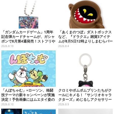
「ガンダムカードゲーム」1周年
「あくまのつぼ」ダストボックス
記念弾カードチャームが、ガシャ
など、『ドラクエ』雑貨3アイテ
ポンで8月第4週発売！ストフリや
ムが8月5日12時よりしまむらパー
νガンダム、キラ・ヤマトなど全2
ク（オンラインストア）にて販
2026.8.10
2026.8.4
0種
売！
「んぽちゃむ」×ローソン、格闘
クロミやポムポムプリンたちがク
技テーマの新キャンペーンが実施
ールにキメる！「サンリオキャラ
決定！予告画像にはムエタイ姿の
クターズ」めじるしアクセサリー
「んぽちゃむ」「きみまろ」も
がガシャポン展開
2026.8.10
2026.8.9