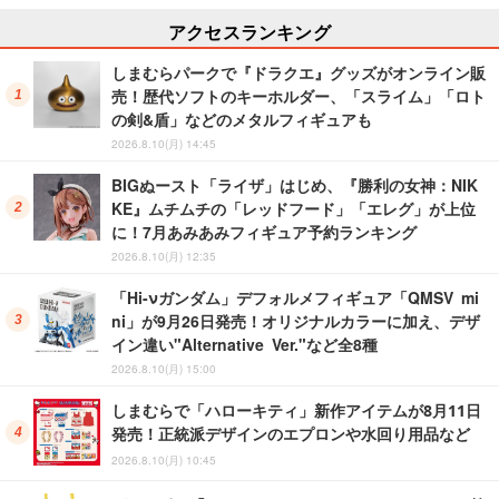
アクセスランキング
しまむらパークで『ドラクエ』グッズがオンライン販
売！歴代ソフトのキーホルダー、「スライム」「ロト
の剣&盾」などのメタルフィギュアも
2026.8.10(月) 14:45
BIGぬースト「ライザ」はじめ、『勝利の女神：NIK
KE』ムチムチの「レッドフード」「エレグ」が上位
に！7月あみあみフィギュア予約ランキング
2026.8.10(月) 12:35
「Hi-νガンダム」デフォルメフィギュア「QMSV mi
ni」が9月26日発売！オリジナルカラーに加え、デザ
イン違い"Alternative Ver."など全8種
2026.8.10(月) 15:00
しまむらで「ハローキティ」新作アイテムが8月11日
発売！正統派デザインのエプロンや水回り用品など
2026.8.10(月) 10:45