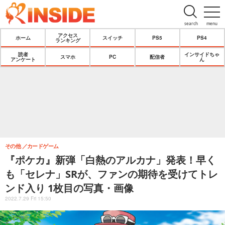
search
menu
アクセス
ホーム
スイッチ
PS5
PS4
ランキング
読者
インサイドちゃ
スマホ
PC
配信者
アンケート
ん
その他
カードゲーム
『ポケカ』新弾「白熱のアルカナ」発表！早く
も「セレナ」SRが、ファンの期待を受けてトレ
ンド入り 1枚目の写真・画像
2022.7.29 Fri 15:50