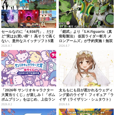
セールなのに「4,936円」、だけ
「鎧武」より「S.H.Figuarts（真
ど“実はお買い得”！ 高そうで高く
骨彫製法） 仮面ライダー斬月 メ
ない、意外なスイッチソフト5選
ロンアームズ」が予約実施！無双
セイバー、メロンディフェンダー
2026.8.7
2026.8.7
が付属
「2026年 サンリオキャラクター
太ももにも目が惹かれるウェディ
大賞当りくじ」が楽しみ！「ポム
ング姿のライザ！ フィギュア「ラ
ポムプリン」をはじめ、上位ラン
イザ（ライザリン・シュタウト）
クインが登場するスペシャル企画
ウェディングStyle」が8月7日よ
2026.8.2
2026.8.6
り予約受付開始