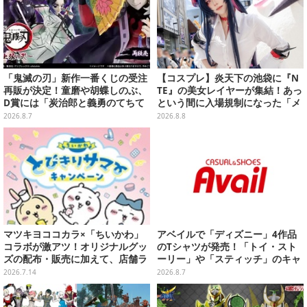
「鬼滅の刃」新作一番くじの受注
【コスプレ】炎天下の池袋に『N
再販が決定！童磨や胡蝶しのぶ、
TE』の美女レイヤーが集結！あっ
D賞には「炭治郎と義勇のてちて
という間に入場規制になった「メ
ちフィギュア」も
ェメェ村の大冒険」をレポート
2026.8.7
2026.8.8
【写真28枚】
マツキヨココカラ×「ちいかわ」
アベイルで「ディズニー」4作品
コラボが激アツ！オリジナルグッ
のTシャツが発売！「トイ・スト
ズの配布・販売に加えて、店舗ラ
ーリー」や「スティッチ」のキャ
ッピングや”花火打ち上げ”まで盛
ラを刺しゅうでデザイン
2026.7.14
2026.8.7
り沢山