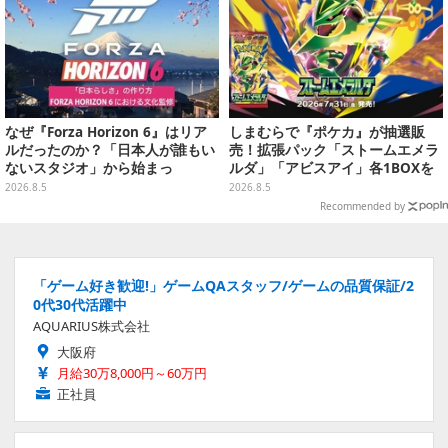
なぜ『Forza Horizon 6』はリア
しまむらで『ポケカ』が抽選販
ルだったのか？「日本人が誰もい
売！拡張パック「ストームエメラ
ないスタジオ」から始まっ
ルダ」「アビスアイ」各1BOXを
た、“生活感のある日本"の作り方
ラインナップ
2026.8.5
2026.8.5
【CEDEC2026】
Recommended by
「ゲーム好き歓迎!」ゲームQAスタッフ/ゲームの品質保証/2
0代30代活躍中
AQUARIUS株式会社
大阪府
月給30万8,000円～60万円
正社員