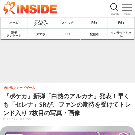
search
menu
アクセス
ホーム
スイッチ
PS5
PS4
ランキング
読者
インサイドちゃ
スマホ
PC
配信者
アンケート
ん
その他
カードゲーム
『ポケカ』新弾「白熱のアルカナ」発表！早く
も「セレナ」SRが、ファンの期待を受けてトレ
ンド入り 7枚目の写真・画像
2022.7.29 Fri 15:50