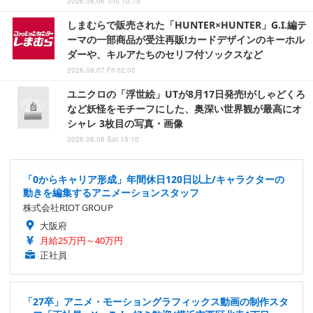
2026.08.06 Thu 10:15
しまむらで販売された「HUNTER×HUNTER」G.I.編テ
ーマの一部商品が受注再販!カードデザインのキーホル
ダーや、キルアたちのセリフ付ソックスなど
2026.08.07 Fri 02:00
ユニクロの「浮世絵」UTが8月17日発売!がしゃどくろ
など妖怪をモチーフにした、奥深い世界観が最高にオ
シャレ 3枚目の写真・画像
2026.08.08 Sat 15:10
「0からキャリア形成」年間休日120日以上/キャラクターの
動きを編集するアニメーションスタッフ
株式会社RIOT GROUP
大阪府
月給25万円～40万円
正社員
「27卒」アニメ・モーショングラフィックス動画の制作スタ