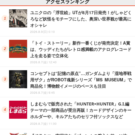
アクセスランキング
ユニクロの「浮世絵」UTが8月17日発売！がしゃどく
ろなど妖怪をモチーフにした、奥深い世界観が最高に
オシャレ
2026.8.9(日) 0:10
「トイ・ストーリー」新作一番くじが発売決定！A賞
は、ウッディたちがレトロ感満載のアナログレコード
上を走る姿で立体化
2026.8.7(金) 12:40
コンセプトは“記憶の原点”…ガンダムより「湿地帯戦
用ザク」がROBOT魂新シリーズ「MS MUSEUM」で
商品化！博物館イメージのベースも注目
2026.8.7(金) 9:45
しまむらで販売された「HUNTER×HUNTER」G.I.編
テーマの一部商品が受注再販！カードデザインのキー
ホルダーや、キルアたちのセリフ付ソックスなど
2026.8.7(金) 11:00