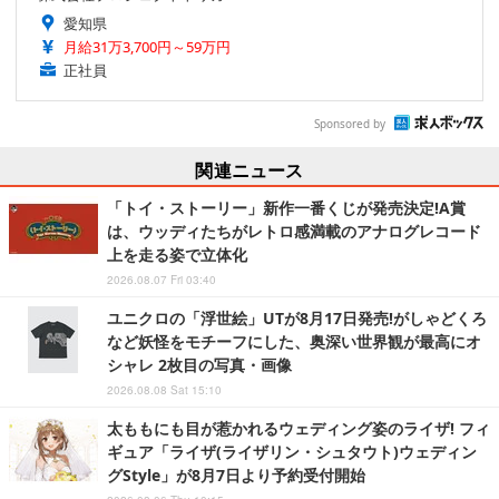
愛知県
月給31万3,700円～59万円
正社員
Sponsored by
関連ニュース
「トイ・ストーリー」新作一番くじが発売決定!A賞
は、ウッディたちがレトロ感満載のアナログレコード
上を走る姿で立体化
2026.08.07 Fri 03:40
ユニクロの「浮世絵」UTが8月17日発売!がしゃどくろ
など妖怪をモチーフにした、奥深い世界観が最高にオ
シャレ 2枚目の写真・画像
2026.08.08 Sat 15:10
太ももにも目が惹かれるウェディング姿のライザ! フィ
ギュア「ライザ(ライザリン・シュタウト)ウェディン
グStyle」が8月7日より予約受付開始