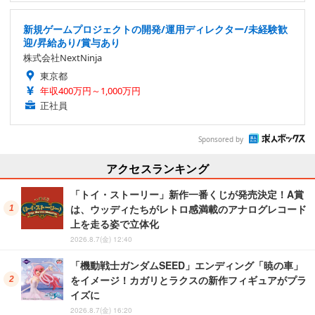
新規ゲームプロジェクトの開発/運用ディレクター/未経験歓
迎/昇給あり/賞与あり
株式会社NextNinja
東京都
年収400万円～1,000万円
正社員
Sponsored by
アクセスランキング
「トイ・ストーリー」新作一番くじが発売決定！A賞
は、ウッディたちがレトロ感満載のアナログレコード
上を走る姿で立体化
2026.8.7(金) 12:40
「機動戦士ガンダムSEED」エンディング「暁の車」
をイメージ！カガリとラクスの新作フィギュアがプラ
イズに
2026.8.7(金) 16:20