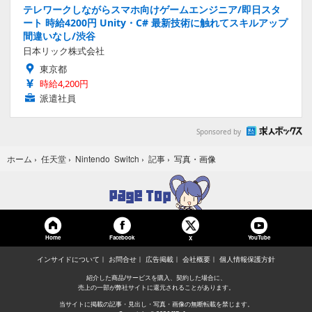
テレワークしながらスマホ向けゲームエンジニア/即日スタ
ート 時給4200円 Unity・C# 最新技術に触れてスキルアップ
間違いなし/渋谷
日本リック株式会社
東京都
時給4,200円
派遣社員
Sponsored by
写真・画像
ホーム
›
任天堂
›
Nintendo Switch
›
記事
›
Home
Facebook
YouTube
X
インサイドについて
お問合せ
広告掲載
会社概要
個人情報保護方針
紹介した商品/サービスを購入、契約した場合に、
売上の一部が弊社サイトに還元されることがあります。
当サイトに掲載の記事・見出し・写真・画像の無断転載を禁じます。