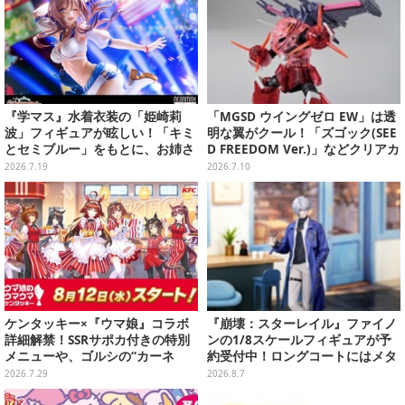
『学マス』水着衣装の「姫崎莉
「MGSD ウイングゼロ EW」は透
波」フィギュアが眩しい！「キミ
明な翼がクール！「ズゴック(SEE
とセミブルー」をもとに、お姉さ
D FREEDOM Ver.)」などクリアカ
ん力あふれる姿を立体化
ラーのガンプラ3商品を一挙チェ
2026.7.19
2026.7.10
ック
ケンタッキー×『ウマ娘』コラボ
『崩壊：スターレイル』ファイノ
詳細解禁！SSRサポカ付きの特別
ンの1/8スケールフィギュアが予
メニューや、ゴルシの“カーネ
約受付中！ロングコートにはメタ
ル・サンダース衣装”がゲーム内
リック塗装を施し、高級感を演出
2026.7.29
2026.8.7
に実装