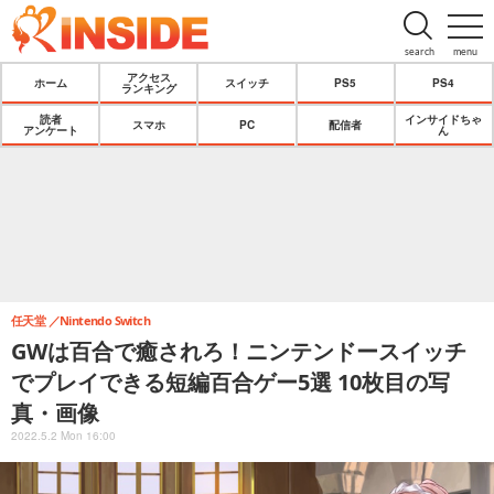
search
menu
アクセス
ホーム
スイッチ
PS5
PS4
ランキング
読者
インサイドちゃ
スマホ
PC
配信者
アンケート
ん
任天堂
Nintendo Switch
GWは百合で癒されろ！ニンテンドースイッチ
でプレイできる短編百合ゲー5選 10枚目の写
真・画像
2022.5.2 Mon 16:00