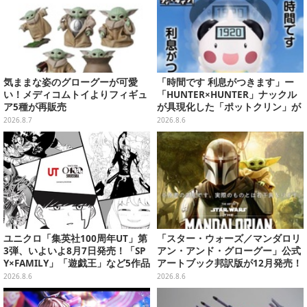
気ままな姿のグローグーが可愛
「時間です 利息がつきます」ー
い！メディコムトイよりフィギュ
「HUNTER×HUNTER」ナックル
ア5種が再販売
が具現化した「ポットクリン」が
貯金箱としてプライズ展開
2026.8.7
2026.8.6
ユニクロ「集英社100周年UT」第
「スター・ウォーズ／マンダロリ
3弾、いよいよ8月7日発売！「SP
アン・アンド・グローグー」公式
Y×FAMILY」「遊戯王」など5作品
アートブック邦訳版が12月発売！
をデザイン
映画のコンセプトアートやスケッ
2026.8.6
2026.8.6
チを掲載