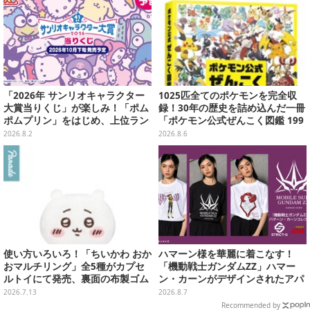
「2026年 サンリオキャラクター
1025匹全てのポケモンを完全収
大賞当りくじ」が楽しみ！「ポム
録！30年の歴史を詰め込んだ一冊
ポムプリン」をはじめ、上位ラン
「ポケモン公式ぜんこく図鑑 199
クインが登場するスペシャル企画
6-2026」が大ボリューム
2026.8.2
2026.8.6
使い方いろいろ！「ちいかわ おか
ハマーン様を華麗に着こなす！
おマルチリング」全5種がカプセ
「機動戦士ガンダムZZ」ハマー
ルトイにて発売、裏面の布製ゴム
ン・カーンがデザインされたアパ
リングにより持ち物にも付けられ
レルが販売
2026.7.13
2026.8.7
る
Recommended by