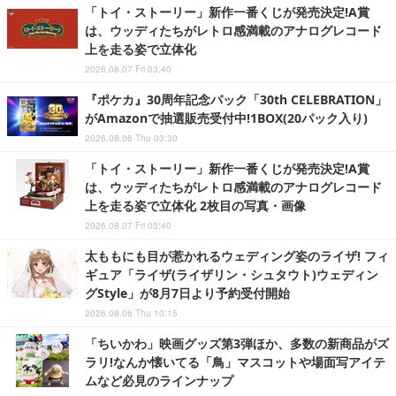
「トイ・ストーリー」新作一番くじが発売決定!A賞
は、ウッディたちがレトロ感満載のアナログレコード
上を走る姿で立体化
2026.08.07 Fri 03:40
『ポケカ』30周年記念パック「30th CELEBRATION」
がAmazonで抽選販売受付中!1BOX(20パック入り)
2026.08.06 Thu 03:30
「トイ・ストーリー」新作一番くじが発売決定!A賞
は、ウッディたちがレトロ感満載のアナログレコード
上を走る姿で立体化 2枚目の写真・画像
2026.08.07 Fri 03:40
太ももにも目が惹かれるウェディング姿のライザ! フィ
ギュア「ライザ(ライザリン・シュタウト)ウェディン
グStyle」が8月7日より予約受付開始
2026.08.06 Thu 10:15
「ちいかわ」映画グッズ第3弾ほか、多数の新商品がズ
ラリ!なんか懐いてる「鳥」マスコットや場面写アイテ
ムなど必見のラインナップ