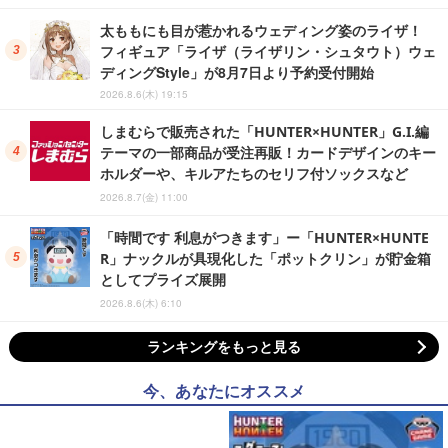
太ももにも目が惹かれるウェディング姿のライザ！
フィギュア「ライザ（ライザリン・シュタウト）ウェ
ディングStyle」が8月7日より予約受付開始
2026.8.6(木) 19:15
しまむらで販売された「HUNTER×HUNTER」G.I.編
テーマの一部商品が受注再販！カードデザインのキー
ホルダーや、キルアたちのセリフ付ソックスなど
2026.8.7(金) 11:00
「時間です 利息がつきます」ー「HUNTER×HUNTE
R」ナックルが具現化した「ポットクリン」が貯金箱
としてプライズ展開
2026.8.6(木) 6:10
ランキングをもっと見る
今、あなたにオススメ