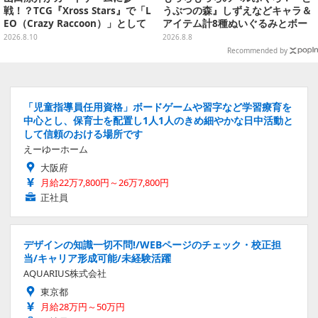
戦！？TCG『Xross Stars』で「L
うぶつの森』しずえなどキャラ＆
EO（Crazy Raccoon）」として
アイテム計8種ぬいぐるみとボー
カード化
ルチェーン付きマスコットが発売
2026.8.10
2026.8.8
Recommended by
「児童指導員任用資格」ボードゲームや習字など学習療育を
中心とし、保育士を配置し1人1人のきめ細やかな日中活動と
して信頼のおける場所です
えーゆーホーム
大阪府
月給22万7,800円～26万7,800円
正社員
デザインの知識一切不問!/WEBページのチェック・校正担
当/キャリア形成可能/未経験活躍
AQUARIUS株式会社
東京都
月給28万円～50万円