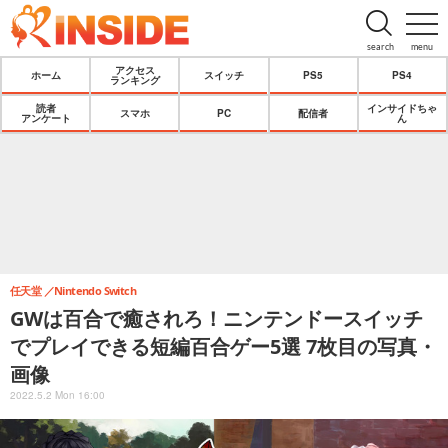
search
menu
アクセス
ホーム
スイッチ
PS5
PS4
ランキング
読者
インサイドちゃ
スマホ
PC
配信者
アンケート
ん
任天堂
Nintendo Switch
GWは百合で癒されろ！ニンテンドースイッチ
でプレイできる短編百合ゲー5選 7枚目の写真・
画像
2022.5.2 Mon 16:00