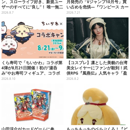
ン、スローライフ好き、新規ユー
月発売の「Vジャンプ10月号」買
ザーのすべてに“良し”！ 唯一無二
い占めを危惧―『ワンピース カー
の「不穏生活シム」恐怖も暮らし
ド』付録中止もやまぬ不安
2026.8.7
2026.7.21
もお好み次第【プレイレポ】
くら寿司で「ちいかわ」コラボ第
【コスプレ】凛とした美貌の台湾
4弾が8月21日開催！初の“湯呑
美女レイヤーにファンが殺到！武
み”やお寿司フィギュア、コラボ
侠RPG『風燕伝』人気キャラ「盈
メニューも
盈」を完璧に再現して会場を沸か
2026.8.10
2026.8.2
せる【写真19枚】
山田涼介がカードゲームに参
もっちもっちのベルぶくろ！『ど