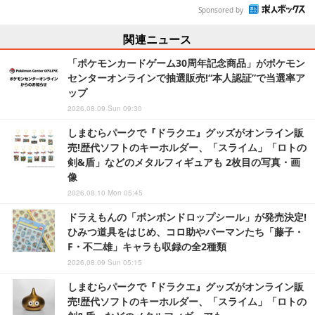
Sponsored by
関連ニュース
「ポケモンカードゲーム30周年記念商品」がポケモン
センターオンラインで抽選販売!“本人認証”で当選率ア
ップ
2026.08.09 Sun 09:30
しまむらパークで『ドラクエ』グッズがオンライン販
売!歴代ソフトのキーホルダー、「スライム」「ロトの
剣&盾」などのメタルフィギュアも 2枚目の写真・画
像
2026.08.10 Mon 05:45
ドラえもんの「ボンボンドロップシール」が発売決定!
ひみつ道具をはじめ、コロ助やパーマンたち「藤子・
F・不二雄」キャラも収録の全2種類
2026.08.09 Sun 05:15
しまむらパークで『ドラクエ』グッズがオンライン販
売!歴代ソフトのキーホルダー、「スライム」「ロトの