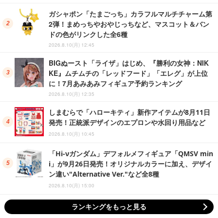
ガシャポン「たまごっち」カラフルマルチチャーム第
2弾！まめっちやおやじっちなど、マスコット＆バン
ドの色がリンクした全6種
2026.8.10(月) 12:45
BIGぬースト「ライザ」はじめ、『勝利の女神：NIK
KE』ムチムチの「レッドフード」「エレグ」が上位
に！7月あみあみフィギュア予約ランキング
2026.8.10(月) 12:35
しまむらで「ハローキティ」新作アイテムが8月11日
発売！正統派デザインのエプロンや水回り用品など
2026.8.10(月) 10:45
「Hi-νガンダム」デフォルメフィギュア「QMSV min
i」が9月26日発売！オリジナルカラーに加え、デザイ
ン違い"Alternative Ver."など全8種
2026.8.10(月) 15:00
ランキングをもっと見る