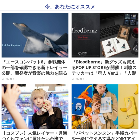
今、あなたにオススメ
『エースコンバット8』参戦機体
『Bloodborne』新グッズも買え
の一部を確認できる新トレイラー
るPOP UP STOREが開催！刺繍ス
公開。開発者が音楽の魅力を語る
テッカーは「狩人 Ver.2」「人形
インタビュー第2弾も
Ver.2」「時計塔のマリア Ver.2」
2026.8.10
2026.8.10
の3種類
【コスプレ】人気レイヤー・月海
「パペットスンスン」手帳カバー
つくねファンに届けたい台湾で
や一緒に使える文具など全7アイ