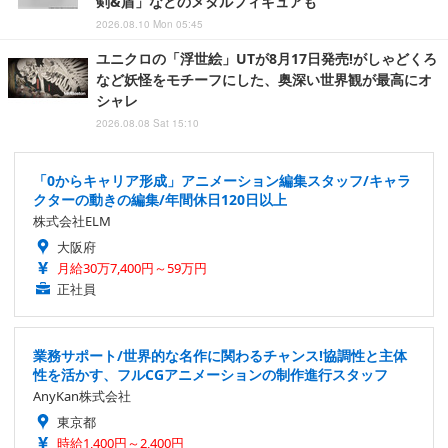
剣&盾」などのメタルフィギュアも
2026.08.10 Mon 05:45
ユニクロの「浮世絵」UTが8月17日発売!がしゃどくろ
など妖怪をモチーフにした、奥深い世界観が最高にオ
シャレ
2026.08.08 Sat 15:10
「0からキャリア形成」アニメーション編集スタッフ/キャラ
クターの動きの編集/年間休日120日以上
株式会社ELM
大阪府
月給30万7,400円～59万円
正社員
業務サポート/世界的な名作に関わるチャンス!協調性と主体
性を活かす、フルCGアニメーションの制作進行スタッフ
AnyKan株式会社
東京都
時給1,400円～2,400円