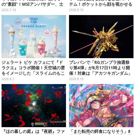
の“素顔”！MSIアンバサダー、士
テム！ポケットから顔を覗かせる
林夜市ではエビ6匹＆荷物番に大
スンスンほか遊び心満載のデザイ
2026.7.18
2026.8.10
奮闘【写真27枚】
ン
ジェラート ピケ カフェにて『ド
プレバンで「RGガンプラ抽選祭
ラクエ』コラボ開催！天空城の雲
り第4弾」が8月17日11時より開
をイメージした「スライムのもこ
催！対象は「アカツキガンダム」
もこ天空クレープ」などを提供
「ダブルオークアンタ」など全13
2026.8.7
2026.8.10
キット
『ほの暮しの庭』は『夜廻』ファ
「また転売の餌食になりそう」8