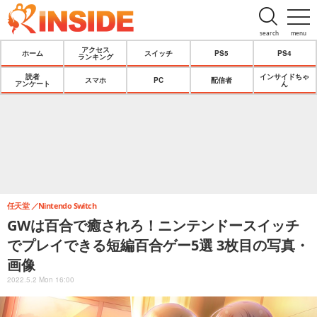
search
menu
アクセス
ホーム
スイッチ
PS5
PS4
ランキング
読者
インサイドちゃ
スマホ
PC
配信者
アンケート
ん
任天堂
Nintendo Switch
GWは百合で癒されろ！ニンテンドースイッチ
でプレイできる短編百合ゲー5選 3枚目の写真・
画像
2022.5.2 Mon 16:00