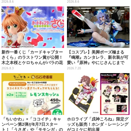
6-2026」が大ボリューム
貯金箱としてプライズ展開
2026.8.6
2026.8.6
新作一番くじ「カードキャプター
【コスプレ】美脚ポーズ極まる
さくら」のラストワン賞が公開！
『鳴潮』カンタレラ、新衣装が可
木之本桜とケロちゃんがバラの花
愛い『原神』やにじさんじまで
びらに包まれている姿で立体化
「アコスタ池袋」美麗レイヤー11
2026.8.3
2026.7.20
選【写真50枚】
「ちいかわ」×「ココイチ」キャ
ホロライブ「戌神ころね」限定グ
ンペーン第2弾が8月7日スター
ッズも販売！ホンダ・レーシング
ト！「うさぎ」や「モモンガ」の
がコミケに初出展