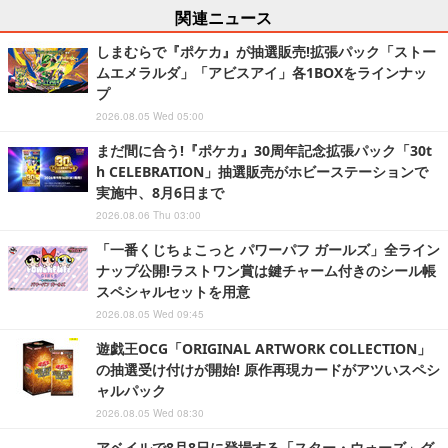
関連ニュース
しまむらで『ポケカ』が抽選販売!拡張パック「ストー
ムエメラルダ」「アビスアイ」各1BOXをラインナッ
プ
2026.08.05 Wed 05:00
まだ間に合う!『ポケカ』30周年記念拡張パック「30t
h CELEBRATION」抽選販売がホビーステーションで
実施中、8月6日まで
2026.08.06 Thu 03:00
「一番くじちょこっと パワーパフ ガールズ」全ライン
ナップ公開!ラストワン賞は鍵チャーム付きのシール帳
スペシャルセットを用意
2026.08.05 Wed 09:45
遊戯王OCG「ORIGINAL ARTWORK COLLECTION」
の抽選受け付けが開始! 原作再現カードがアツいスペシ
ャルパック
2026.08.05 Wed 08:30
アベイルで8月8日に登場する「スター・ウォーズ」グ