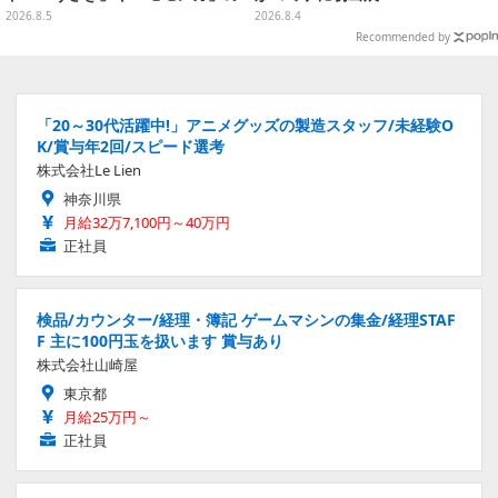
スプーン置きをGETしよう
2026.8.5
2026.8.4
Recommended by
「20～30代活躍中!」アニメグッズの製造スタッフ/未経験O
K/賞与年2回/スピード選考
株式会社Le Lien
神奈川県
月給32万7,100円～40万円
正社員
検品/カウンター/経理・簿記 ゲームマシンの集金/経理STAF
F 主に100円玉を扱います 賞与あり
株式会社山崎屋
東京都
月給25万円～
正社員