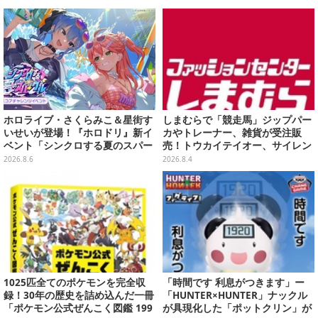
ホロライブ・さくらみこ＆星街す
しまむらで「競走馬」ジップパー
いせいが登場！『ホロドリ』新イ
カやトレーナー、雑貨が受注販
ベント「シンクロする夏のスパー
売！トウカイテイオー、サイレン
クル」開催決定ーmiCometのイ
ススズカなど名馬5頭をデザイン
2026.8.6
2026.8.4
ベントメモリーや楽曲などが新た
に追加へ
1025匹全てのポケモンを完全収
「時間です 利息がつきます」ー
録！30年の歴史を詰め込んだ一冊
「HUNTER×HUNTER」ナックル
「ポケモン公式ぜんこく図鑑 199
が具現化した「ポットクリン」が