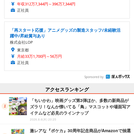
年収312万7,344円～396万7,344円
正社員
「再スタート応援」アニメグッズの製造スタッフ/未経験活
躍中/昇給賞与あり
株式会社LOP
東京都
月給33万1,700円～56万円
正社員
Sponsored by
アクセスランキング
「ちいかわ」映画グッズ第3弾ほか、多数の新商品が
ズラリ！なんか懐いてる「鳥」マスコットや場面写ア
イテムなど必見のラインナップ
2026.8.6(木) 20:25
激レアな『ポケカ』30周年記念商品がAmazonで抽選