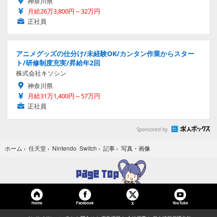
神奈川県
月給26万3,800円～32万円
正社員
アニメグッズの仕分け/未経験OK/カンタン作業からスター
ト/研修制度充実/昇給年2回
株式会社キソシン
神奈川県
月給31万1,400円～57万円
正社員
Sponsored by
写真・画像
ホーム
›
任天堂
›
Nintendo Switch
›
記事
›
Home
Facebook
YouTube
X