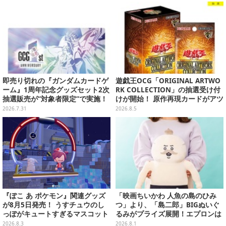
即売り切れの『ガンダムカードゲ
遊戯王OCG「ORIGINAL ARTWO
ーム』1周年記念グッズセット2次
RK COLLECTION」の抽選受け付
抽選販売が“対象者限定”で実施！
けが開始！ 原作再現カードがアツ
プレバン全会員向け3次抽選も
いスペシャルパック
2026.7.31
2026.8.5
『ぽこ あ ポケモン』関連グッズ
「映画ちいかわ 人魚の島のひみ
が8月5日発売！ うすチュウのし
つ」より、「島二郎」BIGぬいぐ
っぽがキュートすぎるマスコット
るみがプライズ展開！エプロンは
など、まとめてご紹介
ポケット付き
2026.8.3
2026.8.1