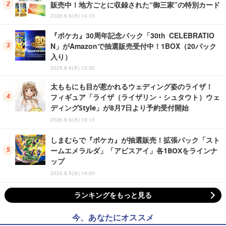
販売中！地方ごとに収録された“御三家”の特別カード
2026.8.6(木) 14:15
『ポケカ』30周年記念パック「30th CELEBRATIO
N」がAmazonで抽選販売受付中！1BOX（20パック
入り）
2026.8.6(木) 12:30
太ももにも目が惹かれるウェディング姿のライザ！
フィギュア「ライザ（ライザリン・シュタウト）ウェ
ディングStyle」が8月7日より予約受付開始
2026.8.6(木) 19:15
しまむらで『ポケカ』が抽選販売！拡張パック「スト
ームエメラルダ」「アビスアイ」各1BOXをラインナ
ップ
2026.8.5(水) 14:00
ランキングをもっと見る
今、あなたにオススメ