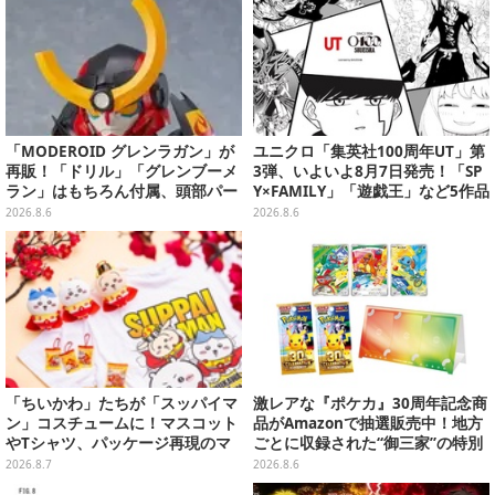
「MODEROID グレンラガン」が
ユニクロ「集英社100周年UT」第
再販！「ドリル」「グレンブーメ
3弾、いよいよ8月7日発売！「SP
ラン」はもちろん付属、頭部パー
Y×FAMILY」「遊戯王」など5作品
ツを組み替えると「ラガン」も再
をデザイン
2026.8.6
2026.8.6
現可能
「ちいかわ」たちが「スッパイマ
激レアな『ポケカ』30周年記念商
ン」コスチュームに！マスコット
品がAmazonで抽選販売中！地方
やTシャツ、パッケージ再現のマ
ごとに収録された“御三家”の特別
グネットなど全5アイテム
カード
2026.8.7
2026.8.6