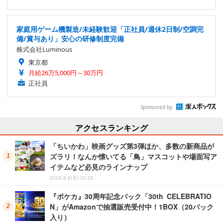
家庭用ゲーム機製造/未経験歓迎「正社員/週休2日制/空調完
備/賞与あり」安心の研修制度完備
株式会社Luminous
東京都
月給26万5,000円～30万円
正社員
Sponsored by
アクセスランキング
「ちいかわ」映画グッズ第3弾ほか、多数の新商品が
ズラリ！なんか懐いてる「鳥」マスコットや場面写ア
イテムなど必見のラインナップ
2026.8.6(木) 20:25
『ポケカ』30周年記念パック「30th CELEBRATIO
N」がAmazonで抽選販売受付中！1BOX（20パック
入り）