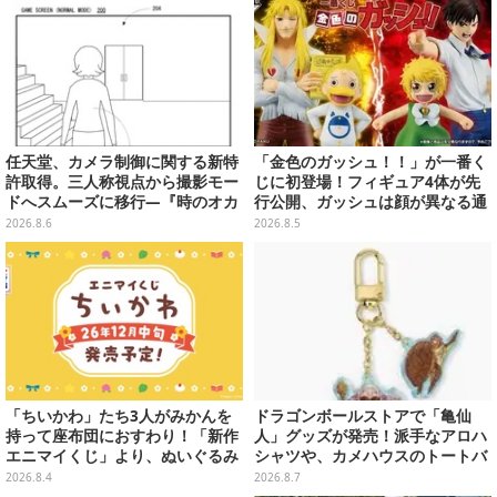
任天堂、カメラ制御に関する新特
「金色のガッシュ！！」が一番く
許取得。三人称視点から撮影モー
じに初登場！フィギュア4体が先
ドへスムーズに移行―『時のオカ
行公開、ガッシュは顔が異なる通
リナ』リメイク版との関連を推測
常/ザケルver.の2種
2026.8.6
2026.8.5
する声も
「ちいかわ」たち3人がみかんを
ドラゴンボールストアで「亀仙
持って座布団におすわり！「新作
人」グッズが発売！派手なアロハ
エニマイくじ」より、ぬいぐるみ
シャツや、カメハウスのトートバ
画像が初公開
ッグなど夏らしいアイテムがズラ
2026.8.4
2026.8.7
リ