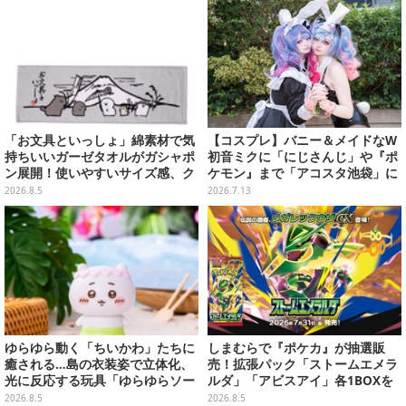
「お文具といっしょ」綿素材で気
【コスプレ】バニー＆メイドなW
持ちいいガーゼタオルがガシャポ
初音ミクに「にじさんじ」や『ポ
ン展開！使いやすいサイズ感、ク
ケモン』まで「アコスタ池袋」に
ールな和柄や可愛らしいお寿司な
集った美麗レイヤー13選【写真60
2026.8.5
2026.7.13
ど全4種
枚】
ゆらゆら動く「ちいかわ」たちに
しまむらで『ポケカ』が抽選販
癒される…島の衣装姿で立体化、
売！拡張パック「ストームエメラ
光に反応する玩具「ゆらゆらソー
ルダ」「アビスアイ」各1BOXを
ラー」全8種が全国アミューズメ
ラインナップ
2026.8.5
2026.8.5