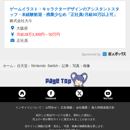
ゲームイラスト・キャラクターデザインのアシスタントスタ
ッフ・未経験歓迎・残業少なめ「正社員/月給30万以上可」
株式会社大斗
大阪府
月給28万3,300円～50万円
正社員
Sponsored by
写真・画像
ホーム
›
任天堂
›
Nintendo Switch
›
記事
›
Home
Facebook
YouTube
X
インサイドについて
お問合せ
広告掲載
会社概要
個人情報保護方針
紹介した商品/サービスを購入、契約した場合に、
売上の一部が弊社サイトに還元されることがあります。
当サイトに掲載の記事・見出し・写真・画像の無断転載を禁じます。