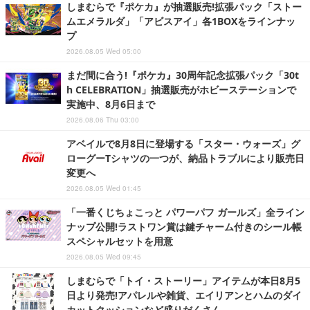
しまむらで『ポケカ』が抽選販売!拡張パック「ストー
ムエメラルダ」「アビスアイ」各1BOXをラインナッ
プ
2026.08.05 Wed 05:00
まだ間に合う!『ポケカ』30周年記念拡張パック「30t
h CELEBRATION」抽選販売がホビーステーションで
実施中、8月6日まで
2026.08.06 Thu 03:00
アベイルで8月8日に登場する「スター・ウォーズ」グ
ローグーTシャツの一つが、納品トラブルにより販売日
変更へ
2026.08.05 Wed 01:45
「一番くじちょこっと パワーパフ ガールズ」全ライン
ナップ公開!ラストワン賞は鍵チャーム付きのシール帳
スペシャルセットを用意
2026.08.05 Wed 09:45
しまむらで「トイ・ストーリー」アイテムが本日8月5
日より発売!アパレルや雑貨、エイリアンとハムのダイ
カットクッションなど盛りだくさん