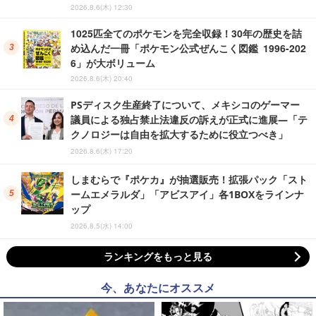
2026.8.6(木) 12:30
1025匹全てのポケモンを完全収録！30年の歴史を詰
め込んだ一冊「ポケモン公式ぜんこく図鑑 1996-202
6」が大ボリューム
2026.8.6(木) 20:40
PSディスク生産終了について、メキシコのゲーマー
議員による独占禁止法違反の訴えが正式に進展―「テ
クノロジーは自由を拡大するために役立つべき」
2026.8.6(木) 17:20
しまむらで『ポケカ』が抽選販売！拡張パック「スト
ームエメラルダ」「アビスアイ」各1BOXをラインナ
ップ
2026.8.5(水) 14:00
ランキングをもっと見る
今、あなたにオススメ