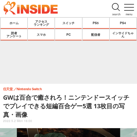
search
menu
アクセス
ホーム
スイッチ
PS5
PS4
ランキング
読者
インサイドちゃ
スマホ
PC
配信者
アンケート
ん
任天堂
Nintendo Switch
GWは百合で癒されろ！ニンテンドースイッチ
でプレイできる短編百合ゲー5選 13枚目の写
真・画像
2022.5.2 Mon 16:00