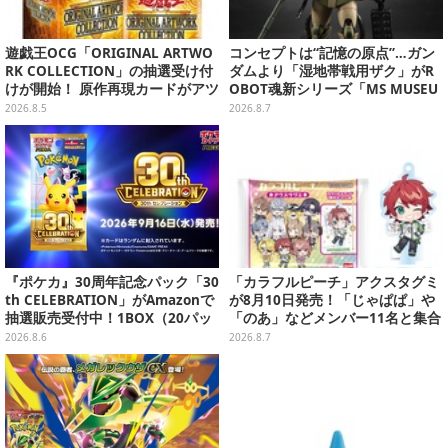
遊戯王OCG「ORIGINAL ARTWO
コンセプトは“記憶の原点”…ガン
RK COLLECTION」の抽選受け付
ダムより「湿地帯戦用ザク」がR
けが開始！ 原作再現カードがアツ
OBOT魂新シリーズ「MS MUSEU
いスペシャルパック
M」で商品化！博物館イメージの
2026.8.5
2026.8.7
ベースも注目
『ポケカ』30周年記念パック「30
「カラフルピーチ」アクスタグミ
th CELEBRATION」がAmazonで
が8月10日発売！「じゃぱぱ」や
抽選販売受付中！1BOX（20パッ
「のあ」などメンバー11名と集合
ク入り）
デザイン全15種、ボールチェーン
2026.8.6
2026.8.7
付きでアクセサリーにも