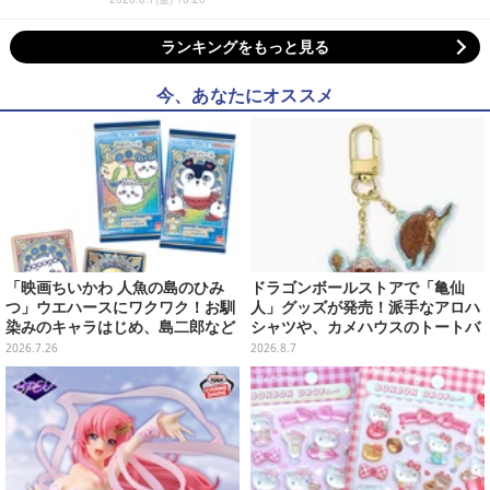
ランキングをもっと見る
今、あなたにオススメ
「映画ちいかわ 人魚の島のひみ
ドラゴンボールストアで「亀仙
つ」ウエハースにワクワク！お馴
人」グッズが発売！派手なアロハ
染みのキャラはじめ、島二郎など
シャツや、カメハウスのトートバ
セイレーン編カード全22種
ッグなど夏らしいアイテムがズラ
2026.7.26
2026.8.7
リ