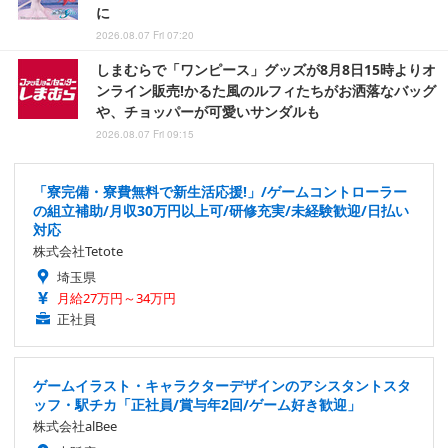
に
2026.08.07 Fri 07:20
しまむらで「ワンピース」グッズが8月8日15時よりオ
ンライン販売!かるた風のルフィたちがお洒落なバッグ
や、チョッパーが可愛いサンダルも
2026.08.07 Fri 09:15
「寮完備・寮費無料で新生活応援!」/ゲームコントローラー
の組立補助/月収30万円以上可/研修充実/未経験歓迎/日払い
対応
株式会社Tetote
埼玉県
月給27万円～34万円
正社員
ゲームイラスト・キャラクターデザインのアシスタントスタ
ッフ・駅チカ「正社員/賞与年2回/ゲーム好き歓迎」
株式会社alBee