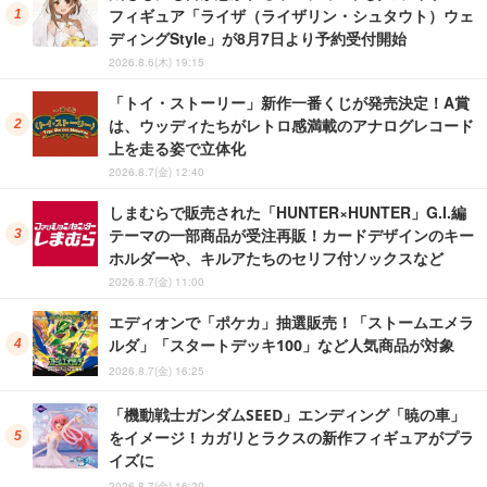
フィギュア「ライザ（ライザリン・シュタウト）ウェ
ディングStyle」が8月7日より予約受付開始
2026.8.6(木) 19:15
「トイ・ストーリー」新作一番くじが発売決定！A賞
は、ウッディたちがレトロ感満載のアナログレコード
上を走る姿で立体化
2026.8.7(金) 12:40
しまむらで販売された「HUNTER×HUNTER」G.I.編
テーマの一部商品が受注再販！カードデザインのキー
ホルダーや、キルアたちのセリフ付ソックスなど
2026.8.7(金) 11:00
エディオンで「ポケカ」抽選販売！「ストームエメラ
ルダ」「スタートデッキ100」など人気商品が対象
2026.8.7(金) 16:25
「機動戦士ガンダムSEED」エンディング「暁の車」
をイメージ！カガリとラクスの新作フィギュアがプラ
イズに
2026.8.7(金) 16:20