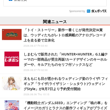
Sponsored by
関連ニュース
「トイ・ストーリー」新作一番くじが発売決定!A賞
は、ウッディたちがレトロ感満載のアナログレコード
上を走る姿で立体化
2026.08.07 Fri 03:40
しまむらで販売された「HUNTER×HUNTER」G.I.編テ
ーマの一部商品が受注再販!カードデザインのキーホル
ダーや、キルアたちのセリフ付ソックスなど
2026.08.07 Fri 02:00
太ももにも目が惹かれるウェディング姿のライザ! フィ
ギュア「ライザ(ライザリン・シュタウト)ウェディン
グStyle」が8月7日より予約受付開始
2026.08.06 Thu 10:15
「機動戦士ガンダムSEED」エンディング「暁の車」を
イメージ!カガリとラクスの新作フィギュアがプライズ