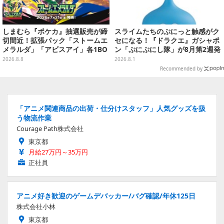
しまむら『ポケカ』抽選販売が締
スライムたちのぷにっと触感がク
切間近！拡張パック「ストームエ
セになる！『ドラクエ』ガシャポ
メラルダ」「アビスアイ」各1BO
ン「ぷにぷにし隊」が8月第2週発
Xをラインナップ
売―全4種ではぐれメタルは固め
2026.8.8
2026.8.1
Recommended by
「アニメ関連商品の出荷・仕分けスタッフ」人気グッズを扱
う物流作業
Courage Path株式会社
東京都
月給27万円～35万円
正社員
アニメ好き歓迎のゲームデバッカー/バグ確認/年休125日
株式会社小林
東京都