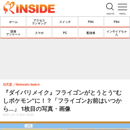
search
menu
アクセス
ホーム
スイッチ
PS5
PS4
ランキング
読者
インサイドちゃ
スマホ
PC
配信者
アンケート
ん
任天堂
Nintendo Switch
『ダイパリメイク』フライゴンがとうとう“む
しポケモン”に！？「フライゴンお前はいつか
ら…」 1枚目の写真・画像
2021.12.12 Sun 18:00