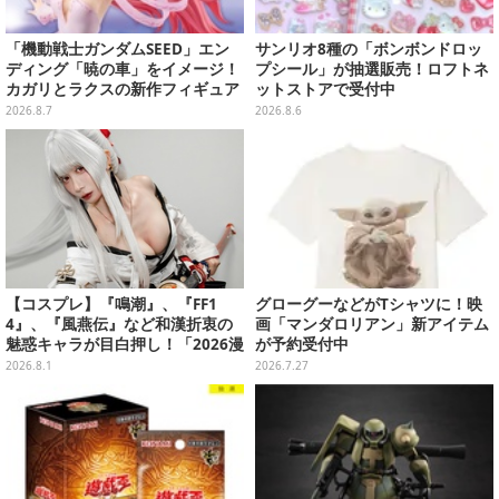
「機動戦士ガンダムSEED」エン
サンリオ8種の「ボンボンドロッ
ディング「暁の車」をイメージ！
プシール」が抽選販売！ロフトネ
カガリとラクスの新作フィギュア
ットストアで受付中
がプライズに
2026.8.7
2026.8.6
【コスプレ】『鳴潮』、『FF1
グローグーなどがTシャツに！映
4』、『風燕伝』など和漢折衷の
画「マンダロリアン」新アイテム
魅惑キャラが目白押し！「2026漫
が予約受付中
画博覧会」美麗レイヤー13選【写
2026.8.1
2026.7.27
真39枚】