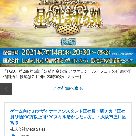
『FGO』第2部 第6章「妖精円卓領域 アヴァロン・ル・フェ」の前編が配
信開始！ 後編は7月14日 20時30分にスタート
この記事へ戻る
ゲーム向けUIデザイナーアシスタント正社員・駅チカ「正社
員/月給30万以上可/PCスキル活かしたい方」・大阪市淀川区
宮原
株式会社Meta Sales