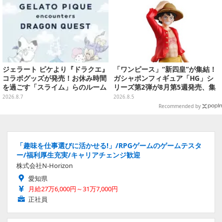
ジェラート ピケより『ドラクエ』
「ワンピース」“新四皇”が集結！
コラボグッズが発売！お休み時間
ガシャポンフィギュア「HG」シ
を過ごす「スライム」らのルーム
リーズ第2弾が8月第5週発売、集
ウェア、雑貨など多数ラインナッ
めて並べたくなるクオリティ
2026.8.7
2026.8.5
プ
Recommended by
「趣味を仕事選びに活かせる!」/RPGゲームのゲームテスタ
ー/福利厚生充実/キャリアチェンジ歓迎
株式会社N-Horizon
愛知県
月給27万6,000円～31万7,000円
正社員