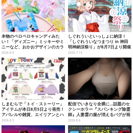
本物のペロペロキャンディみた
しぐれういといっしょに納涼！
い！「ディズニー」ミッキーやミ
「しぐれういなつまつり in 神田
ニーなど、おかおデザインのカラ
明神納涼祭り」が8月7日より開催
フルチャーム全10種が8月31日発
決定
2026.8.4
2026.7.13
売
しまむらで「トイ・ストーリー」
配信でいきなり全裸に…話題のセ
アイテムが本日8月5日より発売！
クシーホラー『スパンキング除霊
アパレルや雑貨、エイリアンとハ
師』人妻霊の服が消えるバグが発
ムのダイカットクッションなど盛
生。「丸裸になる現象を泣きなが
2026.8.5
2026.8.6
りだくさん
ら修正しました」と現在はアプデ
済み