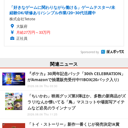
「好きなゲームに関わりながら働ける」ゲームテスター/未
経験OK/研修あり/シンプル作業/20~30代活躍中
株式会社Tetote
大阪府
月給27万円～33万円
正社員
Sponsored by
関連ニュース
『ポケカ』30周年記念パック「30th CELEBRATION」
がAmazonで抽選販売受付中!1BOX(20パック入り)
2026.08.06 Thu 03:30
「ちいかわ」映画グッズ第3弾ほか、多数の新商品がズ
ラリ!なんか懐いてる「鳥」マスコットや場面写アイテ
ムなど必見のラインナップ
2026.08.06 Thu 11:25
「トイ・ストーリー」新作一番くじが発売決定!A賞