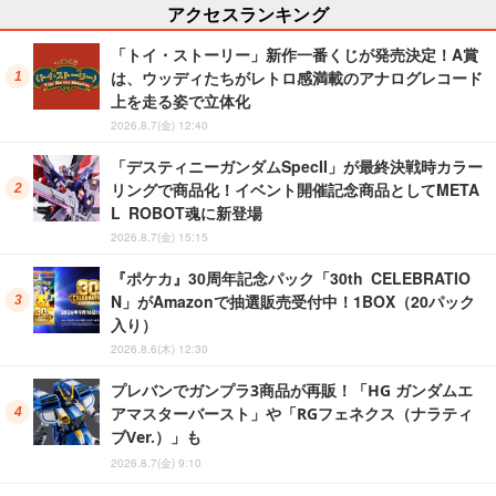
アクセスランキング
「トイ・ストーリー」新作一番くじが発売決定！A賞
は、ウッディたちがレトロ感満載のアナログレコード
上を走る姿で立体化
2026.8.7(金) 12:40
「デスティニーガンダムSpecII」が最終決戦時カラー
リングで商品化！イベント開催記念商品としてMETA
L ROBOT魂に新登場
2026.8.7(金) 15:15
『ポケカ』30周年記念パック「30th CELEBRATIO
N」がAmazonで抽選販売受付中！1BOX（20パック
入り）
2026.8.6(木) 12:30
プレバンでガンプラ3商品が再販！「HG ガンダムエ
アマスターバースト」や「RGフェネクス（ナラティ
ブVer.）」も
2026.8.7(金) 9:10