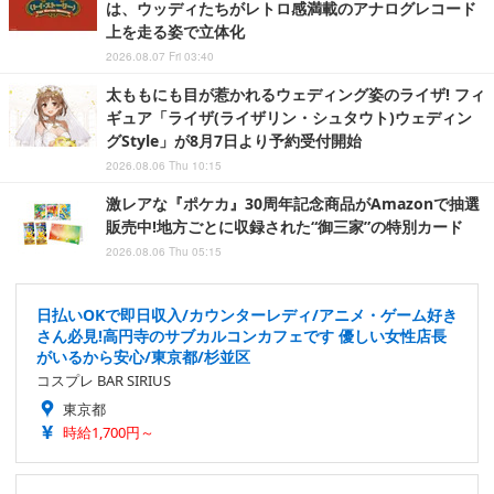
は、ウッディたちがレトロ感満載のアナログレコード
上を走る姿で立体化
2026.08.07 Fri 03:40
太ももにも目が惹かれるウェディング姿のライザ! フィ
ギュア「ライザ(ライザリン・シュタウト)ウェディン
グStyle」が8月7日より予約受付開始
2026.08.06 Thu 10:15
激レアな『ポケカ』30周年記念商品がAmazonで抽選
販売中!地方ごとに収録された“御三家”の特別カード
2026.08.06 Thu 05:15
日払いOKで即日収入/カウンターレディ/アニメ・ゲーム好き
さん必見!高円寺のサブカルコンカフェです 優しい女性店長
がいるから安心/東京都/杉並区
コスプレ BAR SIRIUS
東京都
時給1,700円～