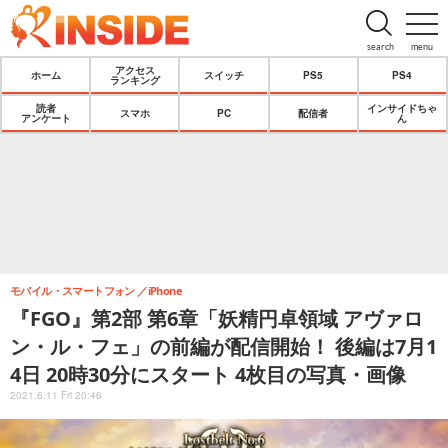
search
menu
アクセス
ホーム
スイッチ
PS5
PS4
ランキング
読者
インサイドちゃ
スマホ
PC
配信者
アンケート
ん
モバイル・スマートフォン
iPhone
『FGO』第2部 第6章「妖精円卓領域 アヴァロ
ン・ル・フェ」の前編が配信開始！ 後編は7月1
4日 20時30分にスタート 4枚目の写真・画像
2021.6.11 Fri 20:46