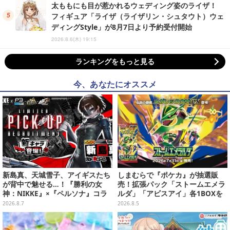
太ももにも目が惹かれるウェディング姿のライザ！
フィギュア「ライザ（ライザリン・シュタウト）ウェ
ディングStyle」が8月7日より予約受付開始
2026.8.6(木) 19:15
ランキングをもっと見る
今、あなたにオススメ
新島真、天城雪子、アイギスたち
しまむらで『ポケカ』が抽選販
が背中で魅せる…！『勝利の女
売！拡張パック「ストームエメラ
神：NIKKE』×『ペルソナ』コラ
ルダ」「アビスアイ」各1BOXを
ボキャラ＆KV解禁
ラインナップ
2026.8.7
2026.8.5