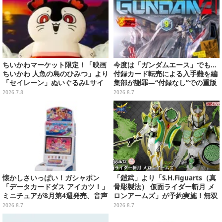
ちいかわマーケット限定！「映画
今度は「ガンダムエース」でも…
ちいかわ 人魚の島のひみつ」より
付録カード転売による入手難を編
「セイレーン」ぬいぐるみLサイ
集部が謝罪―“付録なし”での重版
ズが7月24日より予約開始
対応を進行中
2026.7.8
2026.8.7
懐かしさいっぱい！ガシャポン
「鎧武」より「S.H.Figuarts（真
「データカードダス アイカツ！」
骨彫製法） 仮面ライダー斬月 メ
ミニチュアが8月第4週発売、音声
ロンアームズ」が予約実施！無双
が流れる特別仕様も当たる
セイバー、メロンディフェンダー
2026.8.7
2026.8.7
が付属