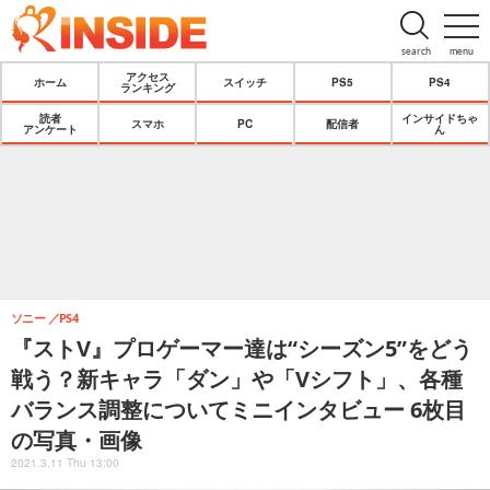
search
menu
アクセス
ホーム
スイッチ
PS5
PS4
ランキング
読者
インサイドちゃ
スマホ
PC
配信者
アンケート
ん
ソニー
PS4
『ストV』プロゲーマー達は“シーズン5”をどう
戦う？新キャラ「ダン」や「Vシフト」、各種
バランス調整についてミニインタビュー 6枚目
の写真・画像
2021.3.11 Thu 13:00