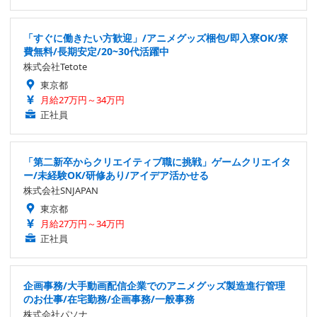
「すぐに働きたい方歓迎」/アニメグッズ梱包/即入寮OK/寮
費無料/長期安定/20~30代活躍中
株式会社Tetote
東京都
月給27万円～34万円
正社員
「第二新卒からクリエイティブ職に挑戦」ゲームクリエイタ
ー/未経験OK/研修あり/アイデア活かせる
株式会社SNJAPAN
東京都
月給27万円～34万円
正社員
企画事務/大手動画配信企業でのアニメグッズ製造進行管理
のお仕事/在宅勤務/企画事務/一般事務
株式会社パソナ