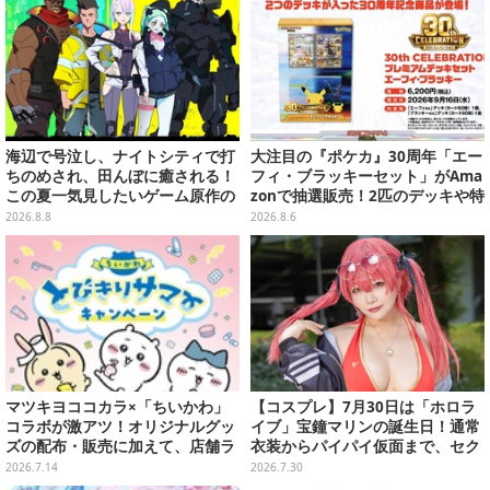
海辺で号泣し、ナイトシティで打
大注目の『ポケカ』30周年「エー
ちのめされ、田んぼに癒される！
フィ・ブラッキーセット」がAma
この夏一気見したいゲーム原作の
zonで抽選販売！2匹のデッキや特
名作アニメ10選を一挙紹介【特
別カードを収録
2026.8.8
2026.8.6
集】
マツキヨココカラ×「ちいかわ」
【コスプレ】7月30日は「ホロラ
コラボが激アツ！オリジナルグッ
イブ」宝鐘マリンの誕生日！通常
ズの配布・販売に加えて、店舗ラ
衣装からパイパイ仮面まで、セク
ッピングや”花火打ち上げ”まで盛
シーで可愛い美女レイヤーまとめ
2026.7.14
2026.7.30
り沢山
【写真42枚】