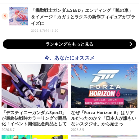
「機動戦士ガンダムSEED」エンディング「暁の車」
をイメージ！カガリとラクスの新作フィギュアがプラ
イズに
2026.8.7(金) 16:20
ランキングをもっと見る
今、あなたにオススメ
「デスティニーガンダムSpecII」
なぜ『Forza Horizon 6』はリア
が最終決戦時カラーリングで商品
ルだったのか？「日本人が誰もい
化！イベント開催記念商品として
ないスタジオ」から始まっ
METAL ROBOT魂に新登場
た、“生活感のある日本"の作り方
2026.8.7
2026.8.5
【CEDEC2026】