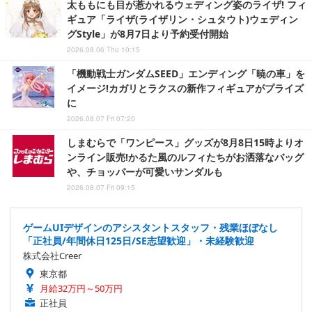
太ももにも目が惹かれるウェディング姿のライザ! フィ
ギュア「ライザ(ライザリン・シュタウト)ウェディン
グStyle」が8月7日より予約受付開始
2026.08.06 Thu 10:15
「機動戦士ガンダムSEED」エンディング「暁の車」を
イメージ!カガリとラクスの新作フィギュアがプライズ
に
2026.08.07 Fri 07:20
しまむらで「ワンピース」グッズが8月8日15時よりオ
ンライン販売!かるた風のルフィたちがお洒落なバッグ
や、チョッパーが可愛いサンダルも
2026.08.07 Fri 09:15
ゲームUIデザインのアシスタントスタッフ・残業ほぼなし
「正社員/年間休日125日/SE志望歓迎」・未経験歓迎
株式会社Creer
東京都
月給32万円～50万円
正社員