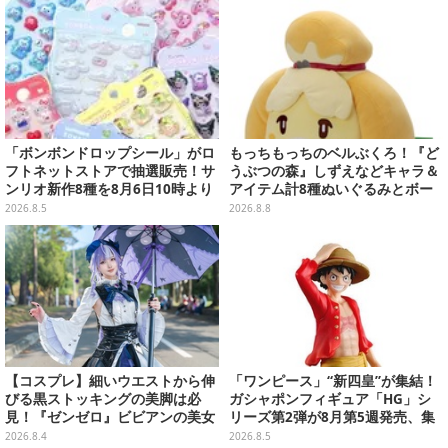
「ボンボンドロップシール」がロ
もっちもっちのベルぶくろ！『ど
フトネットストアで抽選販売！サ
うぶつの森』しずえなどキャラ＆
ンリオ新作8種を8月6日10時より
アイテム計8種ぬいぐるみとボー
受付開始
ルチェーン付きマスコットが発売
2026.8.5
2026.8.8
【コスプレ】細いウエストから伸
「ワンピース」“新四皇”が集結！
びる黒ストッキングの美脚は必
ガシャポンフィギュア「HG」シ
見！『ゼンゼロ』ビビアンの美女
リーズ第2弾が8月第5週発売、集
レイヤーが優雅に降臨【写真9
めて並べたくなるクオリティ
2026.8.4
2026.8.5