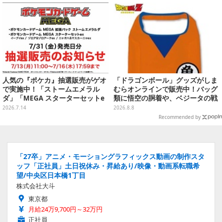
枚】
人気の『ポケカ』抽選販売がゲオ
「ドラゴンボール」グッズがしま
で実施中！「ストームエメラル
むらオンラインで販売中！バッグ
ダ」「MEGA スターターセットe
類に悟空の胴着や、ベジータの戦
x」各種の全4商品
闘服を大胆デザイン
2026.7.14
2026.8.8
Recommended by
「27卒」アニメ・モーショングラフィックス動画の制作スタ
ッフ「正社員」土日祝休み・昇給あり/映像・動画系転職希
望/中央区日本橋1丁目
株式会社大斗
東京都
月給24万9,700円～32万円
正社員