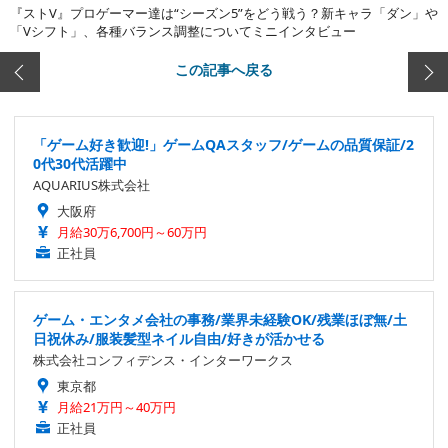
『ストV』プロゲーマー達は“シーズン5”をどう戦う？新キャラ「ダン」や
「Vシフト」、各種バランス調整についてミニインタビュー
この記事へ戻る
「ゲーム好き歓迎!」ゲームQAスタッフ/ゲームの品質保証/2
0代30代活躍中
AQUARIUS株式会社
大阪府
月給30万6,700円～60万円
正社員
ゲーム・エンタメ会社の事務/業界未経験OK/残業ほぼ無/土
日祝休み/服装髪型ネイル自由/好きが活かせる
株式会社コンフィデンス・インターワークス
東京都
月給21万円～40万円
正社員