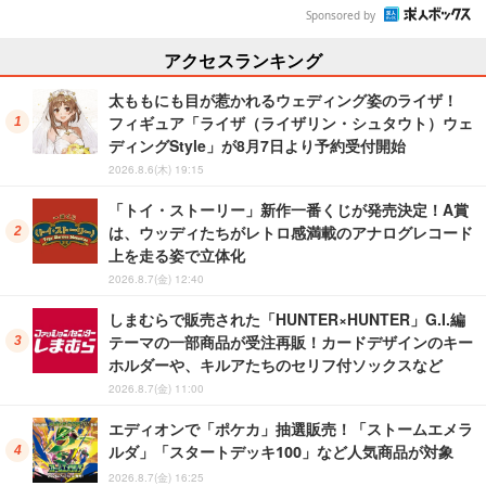
Sponsored by
アクセスランキング
太ももにも目が惹かれるウェディング姿のライザ！
フィギュア「ライザ（ライザリン・シュタウト）ウェ
ディングStyle」が8月7日より予約受付開始
2026.8.6(木) 19:15
「トイ・ストーリー」新作一番くじが発売決定！A賞
は、ウッディたちがレトロ感満載のアナログレコード
上を走る姿で立体化
2026.8.7(金) 12:40
しまむらで販売された「HUNTER×HUNTER」G.I.編
テーマの一部商品が受注再販！カードデザインのキー
ホルダーや、キルアたちのセリフ付ソックスなど
2026.8.7(金) 11:00
エディオンで「ポケカ」抽選販売！「ストームエメラ
ルダ」「スタートデッキ100」など人気商品が対象
2026.8.7(金) 16:25