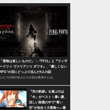
「冒険は楽しいものだ」 ─『FF11』と『ウィザ
ードリィ ヴァリアンツ ダフネ』、"優しくない
RPG"の沼にどっぷり沈んだ4人の話
ふたつの沼の住人たちが語る奥深さとは。
『空の軌跡』を遊ぶのは
「今」がベスト！暑い夏、
涼しい部屋の中で“青い
空”が似合う大冒険へ―最