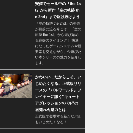
安値でセール中の『the 1s
t』から新作『空の軌跡 th
e 2nd』まで駆け抜けよう
『空の軌跡 the 2nd』の発売
が目前に迫る今こそ、『空の
軌跡 the 1st』から遊び始め
る絶好のタイミング！ 快適
になったゲームシステムや新
要素を交えながら、今遊びた
い本シリーズの魅力を紹介し
ます。
かわいい…だからこそ、い
じめたくなる。正式版リリ
ースの『パルワールド』プ
レイヤーに訊く“キュート
アグレッション×パル”の
底知れぬ魅力とは
正式版で登場する新たなパル
もいじめたくなる！