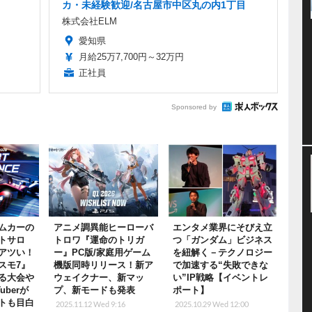
カ・未経験歓迎/名古屋市中区丸の内1丁目
株式会社ELM
愛知県
月給25万7,700円～32万円
正社員
Sponsored by
ムカーの
アニメ調異能ヒーローバ
エンタメ業界にそびえ立
トサロ
トロワ『運命のトリガ
つ「ガンダム」ビジネス
アツい！
ー』PC版/家庭用ゲーム
を紐解く－テクノロジー
スモ7』
機版同時リリース！新ア
で加速する“失敗できな
る大会や
ウェイクナー、新マッ
い”IP戦略【イベントレ
berが
プ、新モードも発表
ポート】
トも目白
2025.11.12 Wed 9:16
2025.10.29 Wed 12:00