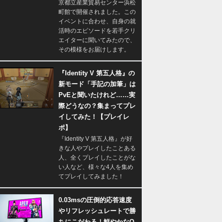
京都立産業貿易センター浜松
町館で開催されました。この
イベントに合わせ、自身の就
活時のエピソードを若手クリ
エイターに聞いてみたので、
その模様をお届けします。
『Identity V 第五人格』の
新モード「手記の加筆」は
PvEと聞いたけれど……実
際どうなの？集まってプレ
イしてみた！【プレイレ
ポ】
『Identity V 第五人格』が好
きな人やプレイしたことある
人、全くプレイしたことがな
い人など、様々な4人を集め
てプレイしてみました！
0.03msの圧倒的応答速度
やリフレッシュレートで勝
ちにこだわる！鮮やかなQ