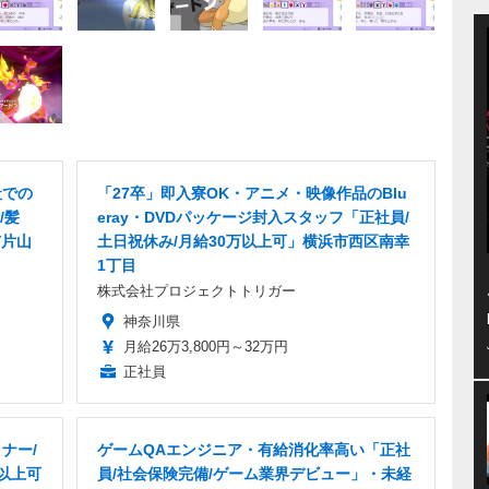
社での
「27卒」即入寮OK・アニメ・映像作品のBlu
/髪
eray・DVDパッケージ封入スタッフ「正社員/
市片山
土日祝休み/月給30万以上可」横浜市西区南幸
1丁目
株式会社プロジェクトトリガー
神奈川県
月給26万3,800円～32万円
正社員
ナー/
ゲームQAエンジニア・有給消化率高い「正社
万以上可
員/社会保険完備/ゲーム業界デビュー」・未経