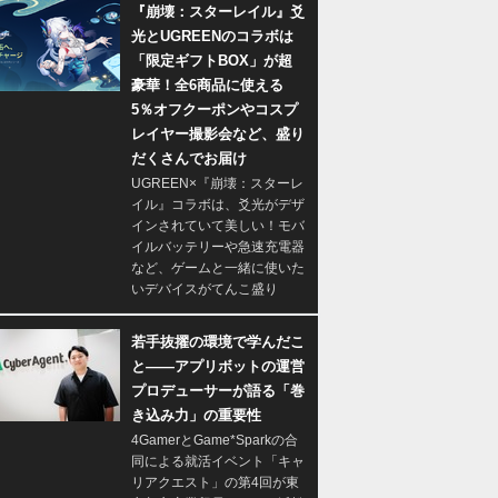
『崩壊：スターレイル』爻
光とUGREENのコラボは
「限定ギフトBOX」が超
豪華！全6商品に使える
5％オフクーポンやコスプ
レイヤー撮影会など、盛り
だくさんでお届け
UGREEN×『崩壊：スターレ
イル』コラボは、爻光がデザ
インされていて美しい！モバ
イルバッテリーや急速充電器
など、ゲームと一緒に使いた
いデバイスがてんこ盛り
若手抜擢の環境で学んだこ
と――アプリボットの運営
プロデューサーが語る「巻
き込み力」の重要性
4GamerとGame*Sparkの合
同による就活イベント「キャ
リアクエスト」の第4回が東