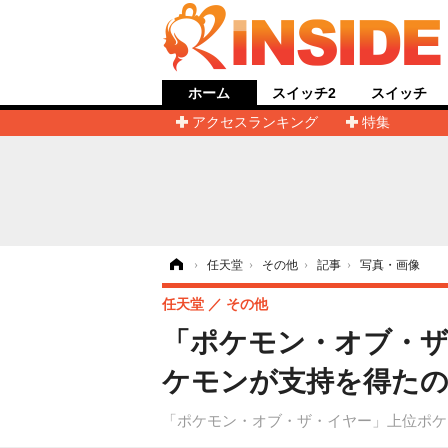
ホーム
スイッチ2
スイッチ
アクセスランキング
特集
ホーム
›
任天堂
›
その他
›
記事
›
写真・画像
任天堂
その他
「ポケモン・オブ・ザ
ケモンが支持を得たの
「ポケモン・オブ・ザ・イヤー」上位ポケ