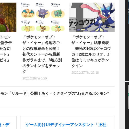
トモン
「ポケモン・オブ・
「ポケモン・オブ・
最新予告
ザ・イヤー」各地方ご
ザ・イヤー」結果発表
たな幻
との投票結果も公開！
―栄光の1位はゲッコウ
ード」
初代カントーから最新
ガ！2位にルカリオ、3
ビィ」
作ガラルまで、8地方別
位はミミッキュがラン
のランキングをチェッ
クイン
ク
2020.2.27 Thu 23:18
2020.2.28 Fri 0:50
ケモン「ザルード」公開！あく・くさタイプの“わるざるポケモン”
認・デ
ゲーム向けUIデザイナーアシスタント「正社