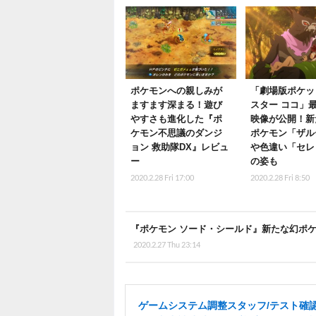
ポケモンへの親しみが
「劇場版ポケッ
ますます深まる！遊び
スター ココ」
やすさも進化した『ポ
映像が公開！新
ケモン不思議のダンジ
ポケモン「ザル
ョン 救助隊DX』レビュ
や色違い「セレ
ー
の姿も
2020.2.28 Fri 17:00
2020.2.28 Fri 8:50
『ポケモン ソード・シールド』新たな幻ポ
2020.2.27 Thu 23:14
ゲームシステム調整スタッフ/テスト確