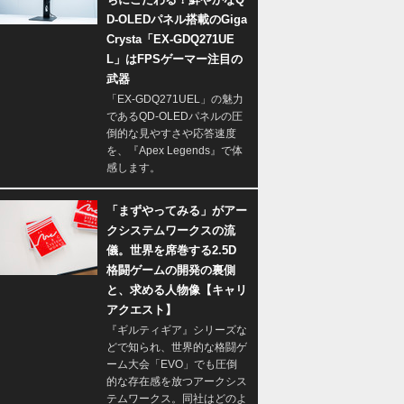
D-OLEDパネル搭載のGiga
Crysta「EX-GDQ271UE
L」はFPSゲーマー注目の
武器
「EX-GDQ271UEL」の魅力
であるQD-OLEDパネルの圧
倒的な見やすさや応答速度
を、『Apex Legends』で体
感します。
「まずやってみる」がアー
クシステムワークスの流
儀。世界を席巻する2.5D
格闘ゲームの開発の裏側
と、求める人物像【キャリ
アクエスト】
『ギルティギア』シリーズな
どで知られ、世界的な格闘ゲ
ーム大会「EVO」でも圧倒
的な存在感を放つアークシス
テムワークス。同社はどのよ