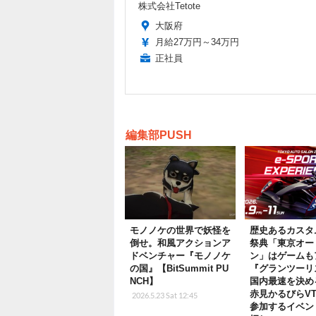
株式会社Tetote
大阪府
月給27万円～34万円
正社員
編集部PUSH
モノノケの世界で妖怪を
歴史あるカスタ
倒せ。和風アクションア
祭典「東京オー
ドベンチャー『モノノケ
ン」はゲームも
の国』【BitSummit PU
『グランツーリ
NCH】
国内最速を決め
赤見かるびらVTu
2026.5.23 Sat 12:45
参加するイベン