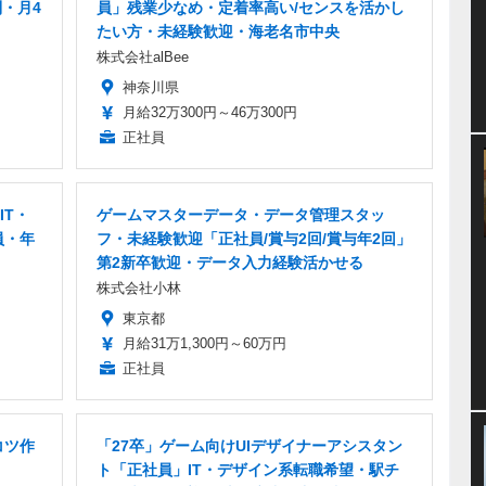
制・月4
員」残業少なめ・定着率高い/センスを活かし
たい方・未経験歓迎・海老名市中央
株式会社alBee
神奈川県
月給32万300円～46万300円
正社員
IT・
ゲームマスターデータ・データ管理スタッ
員・年
フ・未経験歓迎「正社員/賞与2回/賞与年2回」
第2新卒歓迎・データ入力経験活かせる
株式会社小林
東京都
月給31万1,300円～60万円
正社員
コツ作
「27卒」ゲーム向けUIデザイナーアシスタン
ト「正社員」IT・デザイン系転職希望・駅チ