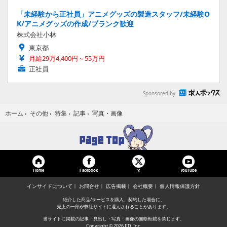
「未経験から正社員」アニメグッズの製造スタッフ/未経験O
K/アニメグッズの作成/ブランク歓迎
株式会社小林
東京都
月給29万4,400円～55万円
正社員
Sponsored by
写真・画像
ホーム
›
その他
›
特集
›
記事
›
Home
Facebook
YouTube
X
インサイドについて
お問合せ
広告掲載
会社概要
個人情報保護方針
紹介した商品/サービスを購入、契約した場合に、
売上の一部が弊社サイトに還元されることがあります。
当サイトに掲載の記事・見出し・写真・画像の無断転載を禁じます。
Copyright © 2026 IID, Inc.