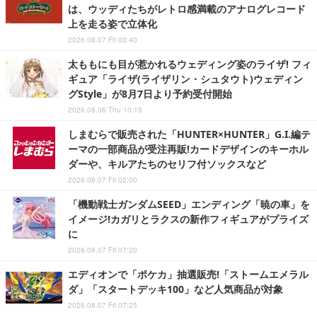
は、ウッディたちがレトロ感満載のアナログレコード
上を走る姿で立体化
2026.08.07 Fri 03:40
太ももにも目が惹かれるウェディング姿のライザ! フィ
ギュア「ライザ(ライザリン・シュタウト)ウェディン
グStyle」が8月7日より予約受付開始
2026.08.06 Thu 10:15
しまむらで販売された「HUNTER×HUNTER」G.I.編テ
ーマの一部商品が受注再販!カードデザインのキーホル
ダーや、キルアたちのセリフ付ソックスなど
2026.08.07 Fri 02:00
「機動戦士ガンダムSEED」エンディング「暁の車」を
イメージ!カガリとラクスの新作フィギュアがプライズ
に
2026.08.07 Fri 07:20
エディオンで「ポケカ」抽選販売!「ストームエメラル
ダ」「スタートデッキ100」など人気商品が対象
2026.08.07 Fri 07:25