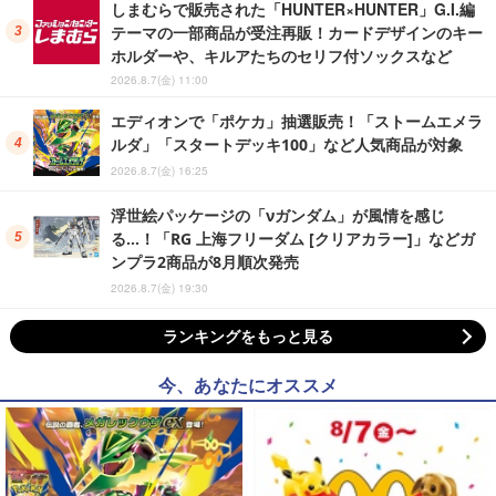
しまむらで販売された「HUNTER×HUNTER」G.I.編
テーマの一部商品が受注再販！カードデザインのキー
ホルダーや、キルアたちのセリフ付ソックスなど
2026.8.7(金) 11:00
エディオンで「ポケカ」抽選販売！「ストームエメラ
ルダ」「スタートデッキ100」など人気商品が対象
2026.8.7(金) 16:25
浮世絵パッケージの「νガンダム」が風情を感じ
る…！「RG 上海フリーダム [クリアカラー]」などガ
ンプラ2商品が8月順次発売
2026.8.7(金) 19:30
ランキングをもっと見る
今、あなたにオススメ