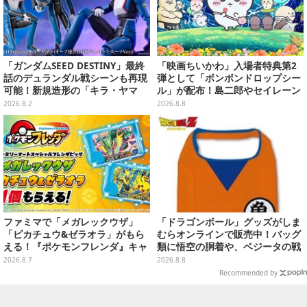
「ガンダムSEED DESTINY」最終
「映画ちいかわ」入場者特典第2
話のデュランダル戦シーンも再現
弾として「ボンボンドロップシー
可能！新規造形の「キラ・ヤマ
ル」が配布！島二郎やセイレーン
ト」アクションフィギュアが予約
はもちろん、人魚のウロコまで…
2026.8.2
2026.8.8
受付実施
ファミマで「メガレックウザ」
「ドラゴンボール」グッズがしま
「ピカチュウ&ゼラオラ」がもら
むらオンラインで販売中！バッグ
える！『ポケモンフレンダ』キャ
類に悟空の胴着や、ベジータの戦
ンペーンが8月11日開始
闘服を大胆デザイン
2026.8.7
2026.8.8
Recommended by