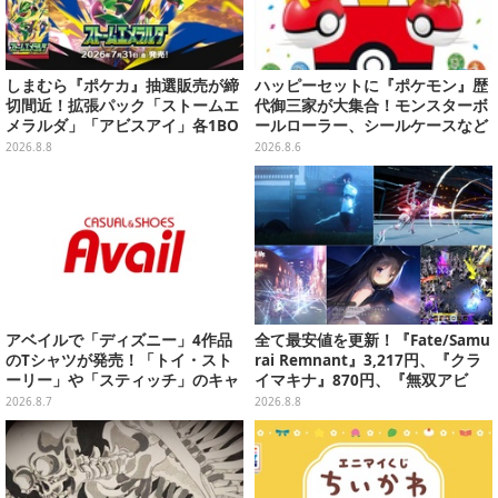
しまむら『ポケカ』抽選販売が締
ハッピーセットに『ポケモン』歴
切間近！拡張パック「ストームエ
代御三家が大集合！モンスターボ
メラルダ」「アビスアイ」各1BO
ールローラー、シールケースなど
Xをラインナップ
全12種
2026.8.8
2026.8.6
アベイルで「ディズニー」4作品
全て最安値を更新！『Fate/Samu
のTシャツが発売！「トイ・スト
rai Remnant』3,217円、『クラ
ーリー」や「スティッチ」のキャ
イマキナ』870円、『無双アビ
ラを刺しゅうでデザイン
ス』1,188円、『星空鉄道とシロ
2026.8.7
2026.8.8
の旅』3,190円【eショップ・PS S
toreのお薦めセール】