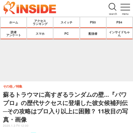
search
menu
アクセス
ホーム
スイッチ
PS5
PS4
ランキング
読者
インサイドちゃ
スマホ
PC
配信者
アンケート
ん
その他
特集
蘇るトラウマに高すぎるランダムの壁…『パワ
プロ』の歴代サクセスに登場した彼女候補列伝
─その攻略はプロ入り以上に困難？ 11枚目の写
真・画像
2020.1.3 Fri 12:00