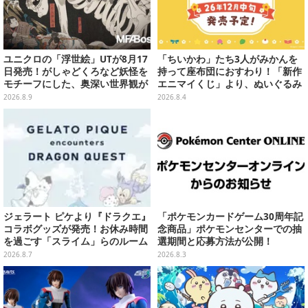
ユニクロの「浮世絵」UTが8月17
「ちいかわ」たち3人がみかんを
日発売！がしゃどくろなど妖怪を
持って座布団におすわり！「新作
モチーフにした、奥深い世界観が
エニマイくじ」より、ぬいぐるみ
最高にオシャレ
画像が初公開
2026.8.9
2026.8.4
ジェラート ピケより『ドラクエ』
「ポケモンカードゲーム30周年記
コラボグッズが発売！お休み時間
念商品」ポケモンセンターでの抽
を過ごす「スライム」らのルーム
選期間と応募方法が公開！
ウェア、雑貨など多数ラインナッ
2026.8.7
2026.8.3
プ