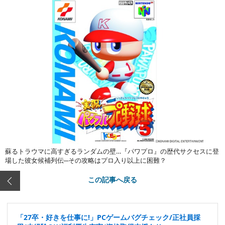
蘇るトラウマに高すぎるランダムの壁…『パワプロ』の歴代サクセスに登
場した彼女候補列伝─その攻略はプロ入り以上に困難？
この記事へ戻る
「27卒・好きを仕事に!」PCゲームバグチェック/正社員採