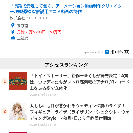
「長期で安定して働く」アニメーション動画制作クリエイタ
ー/未経験OK/解説用アニメ動画の制作
株式会社RIOT GROUP
東京都
月給31万5,200円～60万円
正社員
Sponsored by
アクセスランキング
「トイ・ストーリー」新作一番くじが発売決定！A賞
は、ウッディたちがレトロ感満載のアナログレコード
上を走る姿で立体化
2026.8.7(金) 12:40
太ももにも目が惹かれるウェディング姿のライザ！
フィギュア「ライザ（ライザリン・シュタウト）ウェ
ディングStyle」が8月7日より予約受付開始
2026.8.6(木) 19:15