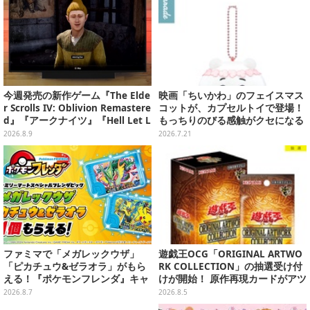
今週発売の新作ゲーム『The Elde
映画「ちいかわ」のフェイスマス
r Scrolls IV: Oblivion Remastere
コットが、カプセルトイで登場！
d』『アークナイツ』『Hell Let L
もっちりのびる感触がクセになる
oose: Vietnam』他
ハチワレ、セイレーンなど全5種
2026.8.9
2026.7.21
ファミマで「メガレックウザ」
遊戯王OCG「ORIGINAL ARTWO
「ピカチュウ&ゼラオラ」がもら
RK COLLECTION」の抽選受け付
える！『ポケモンフレンダ』キャ
けが開始！ 原作再現カードがアツ
ンペーンが8月11日開始
いスペシャルパック
2026.8.7
2026.8.5