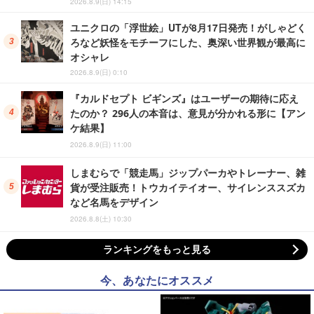
2026.8.9(日) 14:15
ユニクロの「浮世絵」UTが8月17日発売！がしゃどく
ろなど妖怪をモチーフにした、奥深い世界観が最高に
オシャレ
2026.8.9(日) 0:10
『カルドセプト ビギンズ』はユーザーの期待に応え
たのか？ 296人の本音は、意見が分かれる形に【アン
ケ結果】
2026.8.9(日) 11:00
しまむらで「競走馬」ジップパーカやトレーナー、雑
貨が受注販売！トウカイテイオー、サイレンススズカ
など名馬をデザイン
2026.8.8(土) 10:30
ランキングをもっと見る
今、あなたにオススメ