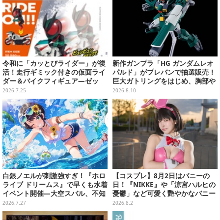
令和に「カッとびライダー」が復
新作ガンプラ「HG ガンダムレオ
活！走行ギミック付きの仮面ライ
パルド」がプレバンで抽選販売！
ダー＆バイクフィギュア―ゼッ
巨大ガトリングをはじめ、胸部や
ツ、新1号など全7種類
肩にも武装搭載の重火力モビルス
2026.7.25
2026.8.10
ーツ
白銀ノエルが刺激強すぎ！『ホロ
【コスプレ】8月2日はバニーの
ライブ ドリームス』で早くも水着
日！『NIKKE』や「涼宮ハルヒの
イベント開催―大空スバル、不知
憂鬱」など可愛く艷やかなバニー
火フレアら5人が夏の装いで登場
ガールの美女レイヤーまとめ【写
2026.7.27
2026.8.2
真60枚】