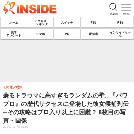
search
menu
アクセス
ホーム
スイッチ
PS5
PS4
ランキング
読者
インサイドちゃ
スマホ
PC
配信者
アンケート
ん
その他
特集
蘇るトラウマに高すぎるランダムの壁…『パワ
プロ』の歴代サクセスに登場した彼女候補列伝
─その攻略はプロ入り以上に困難？ 8枚目の写
真・画像
2020.1.3 Fri 12:00