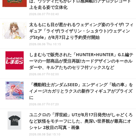
は、ウッディたちがレトロ感満載のアナログレコード
上を走る姿で立体化
2026.08.07 Fri 03:40
太ももにも目が惹かれるウェディング姿のライザ! フィ
ギュア「ライザ(ライザリン・シュタウト)ウェディン
グStyle」が8月7日より予約受付開始
2026.08.06 Thu 10:15
しまむらで販売された「HUNTER×HUNTER」G.I.編テ
ーマの一部商品が受注再販!カードデザインのキーホル
ダーや、キルアたちのセリフ付ソックスなど
2026.08.07 Fri 02:00
「機動戦士ガンダムSEED」エンディング「暁の車」を
イメージ!カガリとラクスの新作フィギュアがプライズ
に
2026.08.07 Fri 07:20
ユニクロの「浮世絵」UTが8月17日発売!がしゃどくろ
など妖怪をモチーフにした、奥深い世界観が最高にオ
シャレ 2枚目の写真・画像
2026.08.08 Sat 15:10