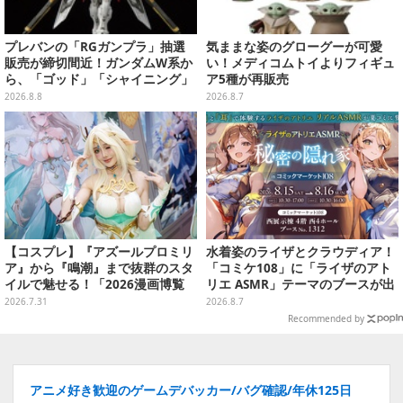
プレバンの「RGガンプラ」抽選
気ままな姿のグローグーが可愛
販売が締切間近！ガンダムW系か
い！メディコムトイよりフィギュ
ら、「ゴッド」「シャイニング」
ア5種が再販売
まで9商品
2026.8.8
2026.8.7
【コスプレ】『アズールプロミリ
水着姿のライザとクラウディア！
ア』から『鳴潮』まで抜群のスタ
「コミケ108」に「ライザのアト
イルで魅せる！「2026漫画博覧
リエ ASMR」テーマのブースが出
会」百花繚乱の台湾美女12選【写
展ーアクスタや限定“たる”ボイス
2026.7.31
2026.8.7
真37枚】
ASMRカードも
Recommended by
アニメ好き歓迎のゲームデバッカー/バグ確認/年休125日