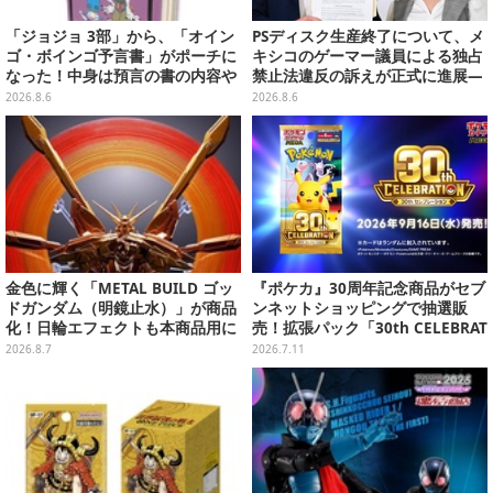
「ジョジョ 3部」から、「オイン
PSディスク生産終了について、メ
ゴ・ボインゴ予言書」がポーチに
キシコのゲーマー議員による独占
なった！中身は預言の書の内容や
禁止法違反の訴えが正式に進展―
アニメ総柄デザインをプリント
「テクノロジーは自由を拡大する
2026.8.6
2026.8.6
ために役立つべき」
金色に輝く「METAL BUILD ゴッ
『ポケカ』30周年記念商品がセブ
ドガンダム（明鏡止水）」が商品
ンネットショッピングで抽選販
化！日輪エフェクトも本商品用に
売！拡張パック「30th CELEBRAT
刷新した豪華仕様
ION」と「エーフィ・ブラッキー
2026.8.7
2026.7.11
セット」が対象