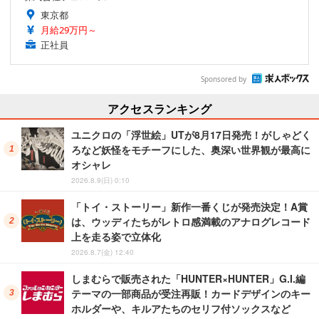
東京都
月給29万円～
正社員
Sponsored by
アクセスランキング
ユニクロの「浮世絵」UTが8月17日発売！がしゃどく
ろなど妖怪をモチーフにした、奥深い世界観が最高に
オシャレ
2026.8.9(日) 0:10
「トイ・ストーリー」新作一番くじが発売決定！A賞
は、ウッディたちがレトロ感満載のアナログレコード
上を走る姿で立体化
2026.8.7(金) 12:40
しまむらで販売された「HUNTER×HUNTER」G.I.編
テーマの一部商品が受注再販！カードデザインのキー
ホルダーや、キルアたちのセリフ付ソックスなど