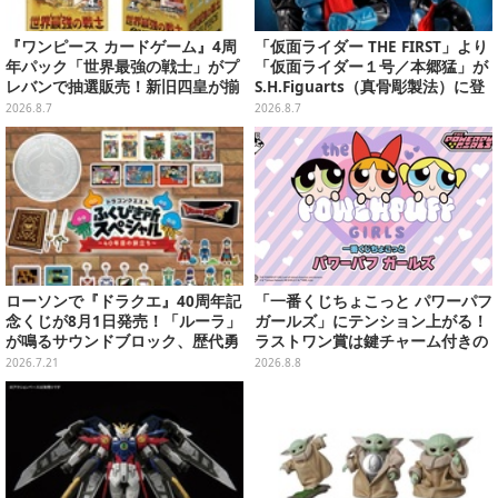
『ワンピース カードゲーム』4周
「仮面ライダー THE FIRST」より
年パック「世界最強の戦士」がプ
「仮面ライダー１号／本郷猛」が
レバンで抽選販売！新旧四皇が揃
S.H.Figuarts（真骨彫製法）に登
い踏み、刃牙作者が描く「カイド
場！8月18日より予約受付開始
2026.8.7
2026.8.7
ウ」も
ローソンで『ドラクエ』40周年記
「一番くじちょこっと パワーパフ
念くじが8月1日発売！「ルーラ」
ガールズ」にテンション上がる！
が鳴るサウンドブロック、歴代勇
ラストワン賞は鍵チャーム付きの
者＆スライムのフィギュアなど、
シール帳スペシャルセット
2026.7.21
2026.8.8
シリーズを振り返る景品盛りだく
さん