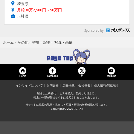
埼玉県
月給30万2,500円～50万円
正社員
Sponsored by
写真・画像
ホーム
›
その他
›
特集
›
記事
›
Home
Facebook
YouTube
X
インサイドについて
お問合せ
広告掲載
会社概要
個人情報保護方針
紹介した商品/サービスを購入、契約した場合に、
売上の一部が弊社サイトに還元されることがあります。
当サイトに掲載の記事・見出し・写真・画像の無断転載を禁じます。
Copyright © 2026 IID, Inc.