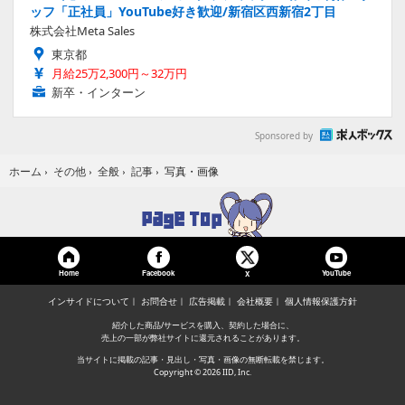
ッフ「正社員」YouTube好き歓迎/新宿区西新宿2丁目
株式会社Meta Sales
東京都
月給25万2,300円～32万円
新卒・インターン
Sponsored by
写真・画像
ホーム
›
その他
›
全般
›
記事
›
Home
Facebook
YouTube
X
インサイドについて
お問合せ
広告掲載
会社概要
個人情報保護方針
紹介した商品/サービスを購入、契約した場合に、
売上の一部が弊社サイトに還元されることがあります。
当サイトに掲載の記事・見出し・写真・画像の無断転載を禁じます。
Copyright © 2026 IID, Inc.