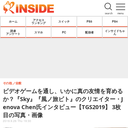
search
menu
アクセス
ホーム
スイッチ
PS5
PS4
ランキング
読者
インサイドちゃ
スマホ
PC
配信者
アンケート
ん
その他
全般
ビデオゲームを通し、いかに真の友情を育める
か？『Sky』『風ノ旅ビト』のクリエイター・J
enova Chen氏インタビュー【TGS2019】 3枚
目の写真・画像
2019.9.26 Thu 19:30