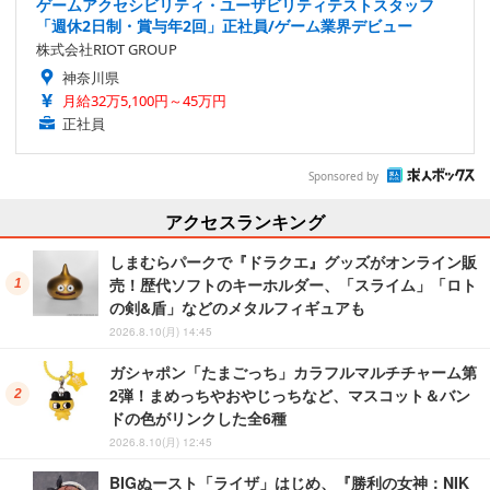
ゲームアクセシビリティ・ユーザビリティテストスタッフ
「週休2日制・賞与年2回」正社員/ゲーム業界デビュー
株式会社RIOT GROUP
神奈川県
月給32万5,100円～45万円
正社員
Sponsored by
アクセスランキング
しまむらパークで『ドラクエ』グッズがオンライン販
売！歴代ソフトのキーホルダー、「スライム」「ロト
の剣&盾」などのメタルフィギュアも
2026.8.10(月) 14:45
ガシャポン「たまごっち」カラフルマルチチャーム第
2弾！まめっちやおやじっちなど、マスコット＆バン
ドの色がリンクした全6種
2026.8.10(月) 12:45
BIGぬースト「ライザ」はじめ、『勝利の女神：NIK