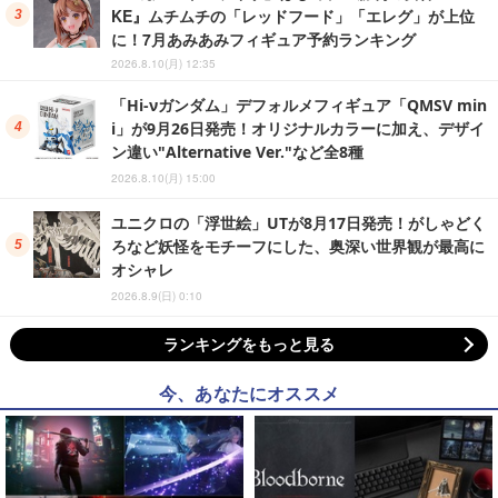
KE』ムチムチの「レッドフード」「エレグ」が上位
に！7月あみあみフィギュア予約ランキング
2026.8.10(月) 12:35
「Hi-νガンダム」デフォルメフィギュア「QMSV min
i」が9月26日発売！オリジナルカラーに加え、デザイ
ン違い"Alternative Ver."など全8種
2026.8.10(月) 15:00
ユニクロの「浮世絵」UTが8月17日発売！がしゃどく
ろなど妖怪をモチーフにした、奥深い世界観が最高に
オシャレ
2026.8.9(日) 0:10
ランキングをもっと見る
今、あなたにオススメ