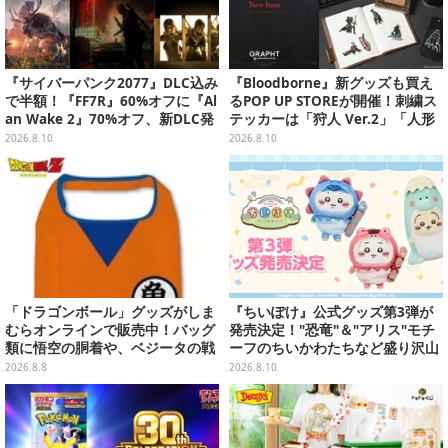
『サイバーパンク2077』DLC込み
『Bloodborne』新グッズも買え
で半額！『FF7R』60%オフに『Al
るPOP UP STOREが開催！刺繍ス
an Wake 2』70%オフ、新DLC発
テッカーは「狩人 Ver.2」「人形
売予定の『ウィッチャー3 CE』は
Ver.2」「時計塔のマリア Ver.2」
2026.8.10
2026.8.10
80%オフ【PS Storeのお薦めセー
の3種類
ル】
「ドラゴンボール」グッズがしま
『ちいぽけ』公式グッズ第3弾が
むらオンラインで販売中！バッグ
発売決定！"恐竜"＆"アリス"モチ
類に悟空の胴着や、ベジータの戦
ーフのちいかわたちなど盛り沢山
闘服を大胆デザイン
ーポップアップストアを全国5箇
2026.8.8
2026.8.10
所で開催