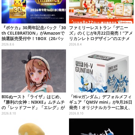
『ポケカ』30周年記念パック「30
ファミリーレストラン「デニー
th CELEBRATION」がAmazonで
ズ」のくじが8月22日発売！“アメ
抽選販売受付中！1BOX（20パッ
リカンレトロデザイン”のエナメ
ク入り）
ルバッグやTシャツなど、日常使
2026.8.6
2026.8.4
いできるグッズを用意
BIGぬースト「ライザ」はじめ、
「Hi-νガンダム」デフォルメフィ
『勝利の女神：NIKKE』ムチムチ
ギュア「QMSV mini」が9月26日
の「レッドフード」「エレグ」が
発売！オリジナルカラーに加え、
上位に！7月あみあみフィギュア
デザイン違い"Alternative Ve
2026.8.10
2026.8.10
予約ランキング
r."など全8種