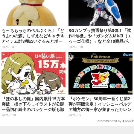
もっちもっちのベルぶくろ！『ど
RGガンプラ抽選祭り第3弾！「試
うぶつの森』しずえなどキャラ＆
作1号機」や「ガンダムMk-II（エ
アイテム計8種ぬいぐるみとボー
ゥーゴ仕様）」など全10商品が、
ルチェーン付きマスコットが発売
プレバンで8月17日15時まで受付
2026.8.8
2026.8.10
実施
『ほの暮しの庭』国内累計15万本
『ポケモン』30周年一番くじ第2
突破！描き下ろしイラストが公開
弾が再販決定！イッシュ～パルデ
ー品切れ続出のパッケージ版も順
ア地方の御三家が集まったカレン
次出荷再開へ
ダー、ぬいぐるみなど記念グッズ
2026.8.10
2026.8.5
盛りだくさん
Recommended by