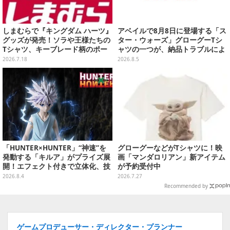
しまむらで『キングダム ハーツ』
アベイルで8月8日に登場する「ス
グッズが発売！ソラや王様たちの
ター・ウォーズ」グローグーTシ
Tシャツ、キーブレード柄のポー
ャツの一つが、納品トラブルによ
チなど幅広いデザイン
り販売日変更へ
2026.7.18
2026.8.5
「HUNTER×HUNTER」“神速”を
グローグーなどがTシャツに！映
発動する「キルア」がプライズ展
画「マンダロリアン」新アイテム
開！エフェクト付きで立体化、技
が予約受付中
名アクリルパネル付き
2026.8.4
2026.7.27
Recommended by
ゲームプロデューサー・ディレクター・プランナー