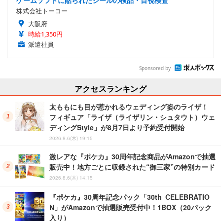
ゲームソフトに貼られたシールの検品・目視検査
株式会社トーコー
大阪府
時給1,350円
派遣社員
Sponsored by
アクセスランキング
太ももにも目が惹かれるウェディング姿のライザ！
フィギュア「ライザ（ライザリン・シュタウト）ウェ
ディングStyle」が8月7日より予約受付開始
2026.8.6(木) 19:15
激レアな『ポケカ』30周年記念商品がAmazonで抽選
販売中！地方ごとに収録された“御三家”の特別カード
2026.8.6(木) 14:15
『ポケカ』30周年記念パック「30th CELEBRATIO
N」がAmazonで抽選販売受付中！1BOX（20パック
入り）