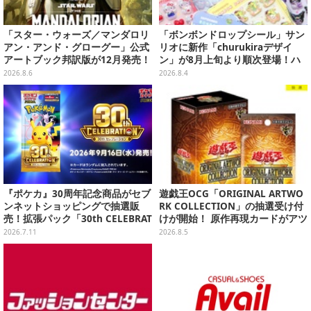
「スター・ウォーズ／マンダロリ
「ボンボンドロップシール」サン
アン・アンド・グローグー」公式
リオに新作「churukiraデザイ
アートブック邦訳版が12月発売！
ン」が8月上旬より順次登場！ハ
映画のコンセプトアートやスケッ
ローキティ、はぴだんぶいなど全
2026.8.6
2026.8.4
チを掲載
8種類
『ポケカ』30周年記念商品がセブ
遊戯王OCG「ORIGINAL ARTWO
ンネットショッピングで抽選販
RK COLLECTION」の抽選受け付
売！拡張パック「30th CELEBRAT
けが開始！ 原作再現カードがアツ
ION」と「エーフィ・ブラッキー
いスペシャルパック
2026.7.11
2026.8.5
セット」が対象