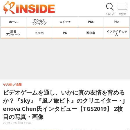
search
menu
アクセス
ホーム
スイッチ
PS5
PS4
ランキング
読者
インサイドちゃ
スマホ
PC
配信者
アンケート
ん
その他
全般
ビデオゲームを通し、いかに真の友情を育める
か？『Sky』『風ノ旅ビト』のクリエイター・J
enova Chen氏インタビュー【TGS2019】 2枚
目の写真・画像
2019.9.26 Thu 19:30