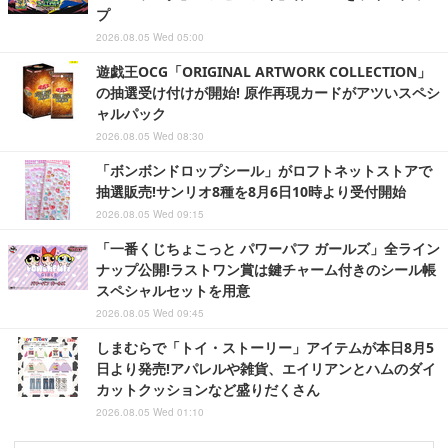
プ
2026.08.05 Wed 05:00
遊戯王OCG「ORIGINAL ARTWORK COLLECTION」
の抽選受け付けが開始! 原作再現カードがアツいスペシ
ャルパック
2026.08.05 Wed 08:30
「ボンボンドロップシール」がロフトネットストアで
抽選販売!サンリオ8種を8月6日10時より受付開始
2026.08.05 Wed 09:15
「一番くじちょこっと パワーパフ ガールズ」全ライン
ナップ公開!ラストワン賞は鍵チャーム付きのシール帳
スペシャルセットを用意
2026.08.05 Wed 09:45
しまむらで「トイ・ストーリー」アイテムが本日8月5
日より発売!アパレルや雑貨、エイリアンとハムのダイ
カットクッションなど盛りだくさん
2026.08.05 Wed 01:10