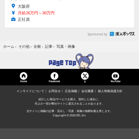
大阪府
月給26万円～30万円
正社員
Sponsored by
写真・画像
ホーム
›
その他
›
全般
›
記事
›
Home
Facebook
YouTube
X
インサイドについて
お問合せ
広告掲載
会社概要
個人情報保護方針
紹介した商品/サービスを購入、契約した場合に、
売上の一部が弊社サイトに還元されることがあります。
当サイトに掲載の記事・見出し・写真・画像の無断転載を禁じます。
Copyright © 2026 IID, Inc.