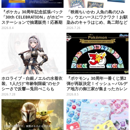
『ポケカ』30周年記念拡張パック
「映画ちいかわ 人魚の島のひみ
「30th CELEBRATION」がホビー
つ」ウエハースにワクワク！お馴
ステーションで抽選販売！応募期
染みのキャラはじめ、島二郎など
間は8月6日23時59分まで
セイレーン編カード全22種
2026.8.4
2026.7.26
ホロライブ・白銀ノエルの水着衣
『ポケモン』30周年一番くじ第2
装、1人だけ“年齢制限級”のセク
弾が再販決定！イッシュ～パルデ
シーさで反響―兎田ぺこらも
ア地方の御三家が集まったカレン
「こ、こんなことが許されていい
ダー、ぬいぐるみなど記念グッズ
2026.7.28
2026.8.5
のか？」と興奮隠せず
盛りだくさん