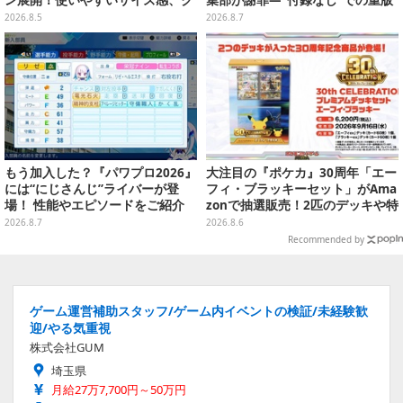
ールな和柄や可愛らしいお寿司な
対応を進行中
2026.8.5
2026.8.7
ど全4種
もう加入した？『パワプロ2026』
大注目の『ポケカ』30周年「エー
には“にじさんじ”ライバーが登
フィ・ブラッキーセット」がAma
場！ 性能やエピソードをご紹介
zonで抽選販売！2匹のデッキや特
別カードを収録
2026.8.7
2026.8.6
Recommended by
ゲーム運営補助スタッフ/ゲーム内イベントの検証/未経験歓
迎/やる気重視
株式会社GUM
埼玉県
月給27万7,700円～50万円