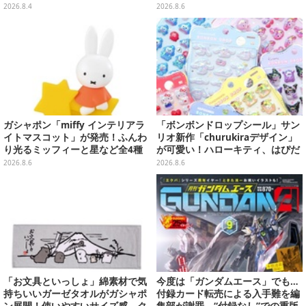
井きくり」のメイド衣装フィギュ
2026.8.4
2026.8.6
アを公開
ガシャポン「miffy インテリアラ
「ボンボンドロップシール」サン
イトマスコット」が発売！ふんわ
リオ新作「churukiraデザイン」
り光るミッフィーと星など全4種
が可愛い！ハローキティ、はぴだ
ラインナップ
んぶいなど全8種類が順次展開
2026.8.6
2026.8.6
「お文具といっしょ」綿素材で気
今度は「ガンダムエース」でも…
持ちいいガーゼタオルがガシャポ
付録カード転売による入手難を編
ン展開！使いやすいサイズ感、ク
集部が謝罪―“付録なし”での重版