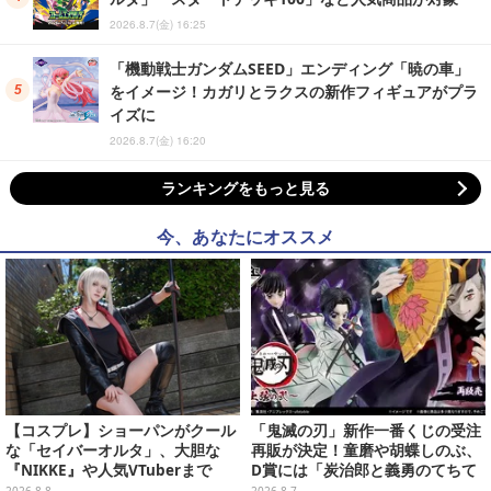
2026.8.7(金) 16:25
「機動戦士ガンダムSEED」エンディング「暁の車」
をイメージ！カガリとラクスの新作フィギュアがプラ
イズに
2026.8.7(金) 16:20
ランキングをもっと見る
今、あなたにオススメ
【コスプレ】ショーパンがクール
「鬼滅の刃」新作一番くじの受注
な「セイバーオルタ」、大胆な
再販が決定！童磨や胡蝶しのぶ、
『NIKKE』や人気VTuberまで
D賞には「炭治郎と義勇のてちて
「アコスタ池袋」美女レイヤーま
ちフィギュア」も
2026.8.8
2026.8.7