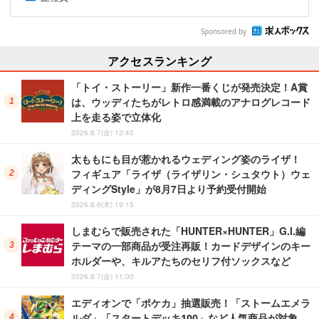
Sponsored by
アクセスランキング
「トイ・ストーリー」新作一番くじが発売決定！A賞
は、ウッディたちがレトロ感満載のアナログレコード
上を走る姿で立体化
2026.8.7(金) 12:40
太ももにも目が惹かれるウェディング姿のライザ！
フィギュア「ライザ（ライザリン・シュタウト）ウェ
ディングStyle」が8月7日より予約受付開始
2026.8.6(木) 19:15
しまむらで販売された「HUNTER×HUNTER」G.I.編
テーマの一部商品が受注再販！カードデザインのキー
ホルダーや、キルアたちのセリフ付ソックスなど
2026.8.7(金) 11:00
エディオンで「ポケカ」抽選販売！「ストームエメラ
ルダ」「スタートデッキ100」など人気商品が対象