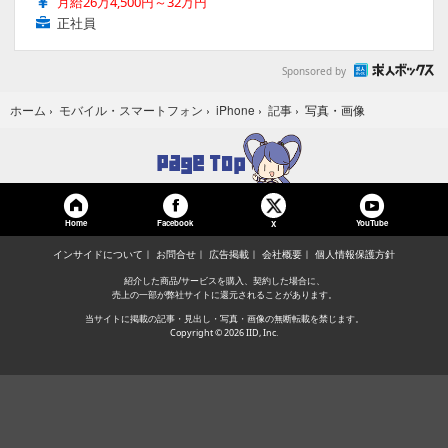
月給26万4,500円～32万円
正社員
Sponsored by
写真・画像
ホーム
›
モバイル・スマートフォン
›
iPhone
›
記事
›
Home
Facebook
YouTube
X
インサイドについて
お問合せ
広告掲載
会社概要
個人情報保護方針
紹介した商品/サービスを購入、契約した場合に、
売上の一部が弊社サイトに還元されることがあります。
当サイトに掲載の記事・見出し・写真・画像の無断転載を禁じます。
Copyright © 2026 IID, Inc.