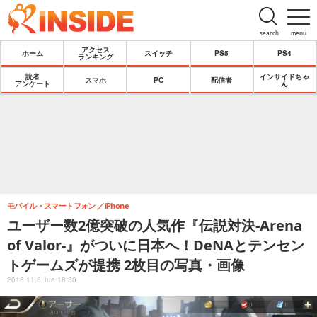
search
menu
アクセス
ホーム
スイッチ
PS5
PS4
ランキング
読者
インサイドちゃ
スマホ
PC
配信者
アンケート
ん
モバイル・スマートフォン
iPhone
ユーザー数2億突破の人気作『伝説対決-Arena
of Valor-』がついに日本へ！DeNAとテンセン
トゲームズが提携 2枚目の写真・画像
2018.11.6 Tue 18:30