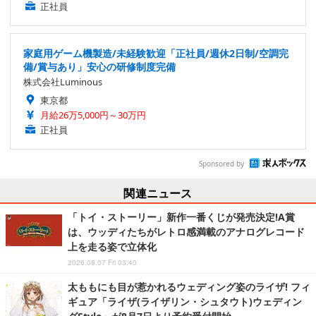
正社員
家庭用ゲーム機製造/未経験歓迎「正社員/週休2日制/空調完
備/賞与あり」安心の研修制度完備
株式会社Luminous
東京都
月給26万5,000円～30万円
正社員
Sponsored by
関連ニュース
「トイ・ストーリー」新作一番くじが発売決定!A賞
は、ウッディたちがレトロ感満載のアナログレコード
上を走る姿で立体化
2026.08.07 Fri 03:40
太ももにも目が惹かれるウェディング姿のライザ! フィ
ギュア「ライザ(ライザリン・シュタウト)ウェディン