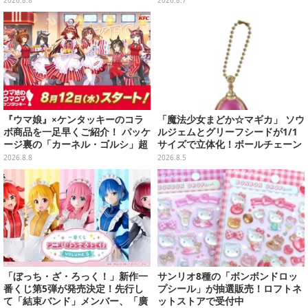
とめ
『ウマ娘』×ケンタッキーのコラ
「魔法少女まどか☆マギカ」 ソウ
ボ商品を一足早くご紹介！ パッケ
ルジェムとグリーフシードが1/1
ージ裏の「カーネル・ゴルシ」超
サイズで立体化！ボールチェーン
長文コラボ告知は必見、オリジナ
を外せばフィギュアとして飾れる
2026.8.8
2026.8.5
ル商品はガツンと来るにんにくが
ガシャポン全6種
美味しくて「全銀河☆ゴルゴルチ
キン化計画」の一部になる【実物
レポ】
「ぼっち・ざ・ろっく！」新作一
サンリオ8種の「ボンボンドロッ
番くじ第5弾が発売決定！先行し
プシール」が抽選販売！ロフトネ
て「結束バンド」メンバー、「廣
ットストアで受付中