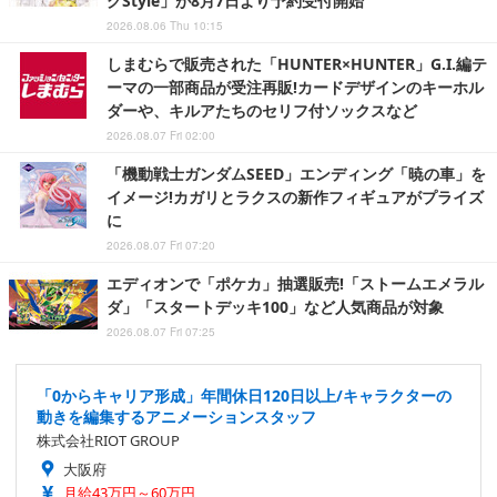
グStyle」が8月7日より予約受付開始
2026.08.06 Thu 10:15
しまむらで販売された「HUNTER×HUNTER」G.I.編テ
ーマの一部商品が受注再販!カードデザインのキーホル
ダーや、キルアたちのセリフ付ソックスなど
2026.08.07 Fri 02:00
「機動戦士ガンダムSEED」エンディング「暁の車」を
イメージ!カガリとラクスの新作フィギュアがプライズ
に
2026.08.07 Fri 07:20
エディオンで「ポケカ」抽選販売!「ストームエメラル
ダ」「スタートデッキ100」など人気商品が対象
2026.08.07 Fri 07:25
「0からキャリア形成」年間休日120日以上/キャラクターの
動きを編集するアニメーションスタッフ
株式会社RIOT GROUP
大阪府
月給43万円～60万円