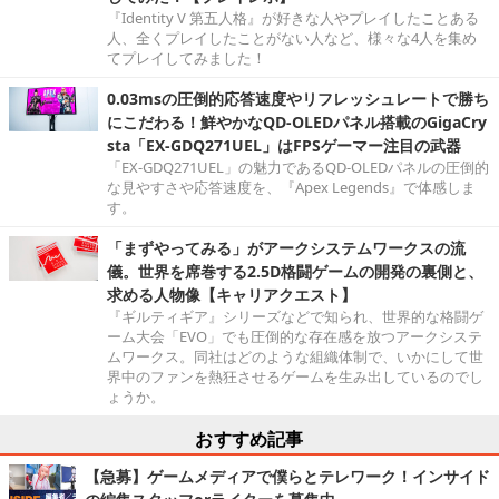
『Identity V 第五人格』が好きな人やプレイしたことある
人、全くプレイしたことがない人など、様々な4人を集め
てプレイしてみました！
0.03msの圧倒的応答速度やリフレッシュレートで勝ち
にこだわる！鮮やかなQD-OLEDパネル搭載のGigaCry
sta「EX-GDQ271UEL」はFPSゲーマー注目の武器
「EX-GDQ271UEL」の魅力であるQD-OLEDパネルの圧倒的
な見やすさや応答速度を、『Apex Legends』で体感しま
す。
「まずやってみる」がアークシステムワークスの流
儀。世界を席巻する2.5D格闘ゲームの開発の裏側と、
求める人物像【キャリアクエスト】
『ギルティギア』シリーズなどで知られ、世界的な格闘ゲ
ーム大会「EVO」でも圧倒的な存在感を放つアークシステ
ムワークス。同社はどのような組織体制で、いかにして世
界中のファンを熱狂させるゲームを生み出しているのでし
ょうか。
おすすめ記事
【急募】ゲームメディアで僕らとテレワーク！インサイド