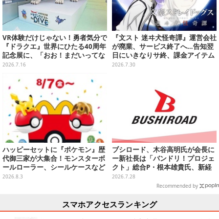
VR体験だけじゃない！勇者気分で
『文スト 迷ヰ犬怪奇譚』運営会社
『ドラクエ』世界にひたる40周年
が廃業、サービス終了へ…告知翌
記念展に、「おお！まだいってな
日にいきなりサ終、課金アイテム
いとは なにごとだ！」【ドラゴン
の払い戻しも不可
2026.7.16
2026.7.30
クエスト40周年記念展「ドラゴン
クエスト the DIVE -まだ見ぬ冒険
の舞台へ-」フォトレポート】
ハッピーセットに『ポケモン』歴
ブシロード、木谷高明氏が会長に
代御三家が大集合！モンスターボ
ー新社長は「バンドリ！プロジェ
ールローラー、シールケースなど
クト」総合P・根本雄貴氏、新経
全12種が8月7日より順次提供
営体制が発表
2026.8.3
2026.7.28
Recommended by
スマホアクセスランキング