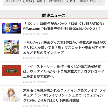
※コメントを投稿する際は
「利用規約」
を必ずご確認ください
関連ニュース
『ポケカ』30周年記念パック「30th CELEBRATION」
がAmazonで抽選販売受付中!1BOX(20パック入り)
2026.08.06 Thu 03:30
「ちいかわ」映画グッズ第3弾ほか、多数の新商品がズ
ラリ!なんか懐いてる「鳥」マスコットや場面写アイテ
ムなど必見のラインナップ
2026.08.06 Thu 11:25
「トイ・ストーリー」新作一番くじが発売決定!A賞
は、ウッディたちがレトロ感満載のアナログレコード
上を走る姿で立体化
2026.08.07 Fri 03:40
太ももにも目が惹かれるウェディング姿のライザ! フィ
ギュア「ライザ(ライザリン・シュタウト)ウェディン
グStyle」が8月7日より予約受付開始
2026.08.06 Thu 10:15