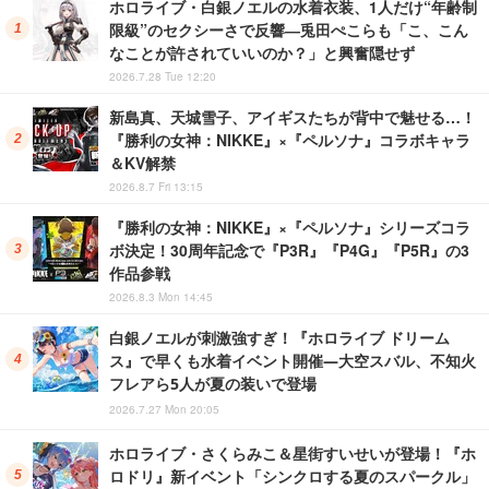
ホロライブ・白銀ノエルの水着衣装、1人だけ“年齢制
限級”のセクシーさで反響―兎田ぺこらも「こ、こん
なことが許されていいのか？」と興奮隠せず
2026.7.28 Tue 12:20
新島真、天城雪子、アイギスたちが背中で魅せる…！
『勝利の女神：NIKKE』×『ペルソナ』コラボキャラ
＆KV解禁
2026.8.7 Fri 13:15
『勝利の女神：NIKKE』×『ペルソナ』シリーズコラ
ボ決定！30周年記念で『P3R』『P4G』『P5R』の3
作品参戦
2026.8.3 Mon 14:45
白銀ノエルが刺激強すぎ！『ホロライブ ドリーム
ス』で早くも水着イベント開催―大空スバル、不知火
フレアら5人が夏の装いで登場
2026.7.27 Mon 20:05
ホロライブ・さくらみこ＆星街すいせいが登場！『ホ
ロドリ』新イベント「シンクロする夏のスパークル」