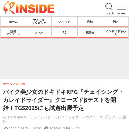
search
menu
アクセス
ホーム
スイッチ
PS5
PS4
ランキング
読者
インサイドちゃ
スマホ
PC
配信者
アンケート
ん
ゲーム
スマホ
バイク美少女のドキドキRPG『チェイシング・
カレイドライダー』クローズドβテストを開
始！TGS2025にも試遊出展予定
新作スマホRPG『チェイシング・カレイドライダー』のクローズドβテストが開
始！
2025.9.18 Thu 16:30
2025.9.12 Fri 14:20