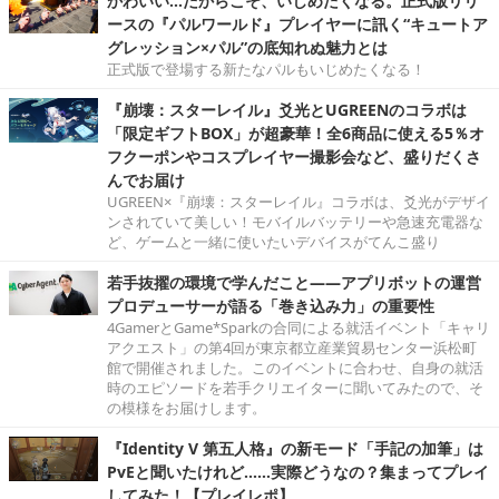
かわいい…だからこそ、いじめたくなる。正式版リリ
ースの『パルワールド』プレイヤーに訊く“キュートア
グレッション×パル”の底知れぬ魅力とは
正式版で登場する新たなパルもいじめたくなる！
『崩壊：スターレイル』爻光とUGREENのコラボは
「限定ギフトBOX」が超豪華！全6商品に使える5％オ
フクーポンやコスプレイヤー撮影会など、盛りだくさ
んでお届け
UGREEN×『崩壊：スターレイル』コラボは、爻光がデザイ
ンされていて美しい！モバイルバッテリーや急速充電器な
ど、ゲームと一緒に使いたいデバイスがてんこ盛り
若手抜擢の環境で学んだこと――アプリボットの運営
プロデューサーが語る「巻き込み力」の重要性
4GamerとGame*Sparkの合同による就活イベント「キャリ
アクエスト」の第4回が東京都立産業貿易センター浜松町
館で開催されました。このイベントに合わせ、自身の就活
時のエピソードを若手クリエイターに聞いてみたので、そ
の模様をお届けします。
『Identity V 第五人格』の新モード「手記の加筆」は
PvEと聞いたけれど……実際どうなの？集まってプレイ
してみた！【プレイレポ】