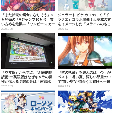
「また転売の餌食になりそう」8
ジェラート ピケ カフェにて『ド
月発売の「Vジャンプ10月号」買
ラクエ』コラボ開催！天空城の雲
い占めを危惧―『ワンピース カー
をイメージした「スライムのもこ
ド』付録中止もやまぬ不安
もこ天空クレープ」などを提供
2026.7.21
2026.8.7
『ウマ娘』から学ぶ、“創造的翻
『空の軌跡』を遊ぶのは「今」が
訳術”ー英語版はなぜキャラの個
ベスト！暑い夏、涼しい部屋の中
性が伝わる？関西弁は「南部訛
で“青い空”が似合う大冒険へ―最
り」に訳さない【CEDEC2026】
安値でセール中の『the 1st』か
2026.7.29
2026.7.15
ら新作『空の軌跡 the 2nd』まで
駆け抜けよう