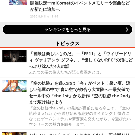
開催決定ーmiCometのイベントメモリーや楽曲など
が新たに追加へ
2026.8.6 Thu 18:45
ランキングをもっと見る
トピックス
「冒険は楽しいものだ」 ─『FF11』と『ウィザードリ
ィ ヴァリアンツ ダフネ』、"優しくないRPG"の沼にど
っぷり沈んだ4人の話
ふたつの沼の住人たちが語る奥深さとは。
『空の軌跡』を遊ぶのは「今」がベスト！暑い夏、涼
しい部屋の中で“青い空”が似合う大冒険へ―最安値で
セール中の『the 1st』から新作『空の軌跡 the 2nd』
まで駆け抜けよう
『空の軌跡 the 2nd』の発売が目前に迫る今こそ、『空の
軌跡 the 1st』から遊び始める絶好のタイミング！ 快適に
なったゲームシステムや新要素を交えながら、今遊びたい
本シリーズの魅力を紹介します。