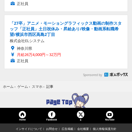
正社員
「27卒」アニメ・モーショングラフィックス動画の制作スタ
ッフ「正社員」土日祝休み・昇給あり/映像・動画系転職希
望/横浜市西区高島2丁目
株式会社ELシステム
神奈川県
月給26万4,000円～32万円
正社員
Sponsored by
記事
ホーム
›
ゲーム
›
スマホ
›
Home
Facebook
YouTube
X
インサイドについて
お問合せ
広告掲載
会社概要
個人情報保護方針