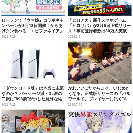
ローソンで『ウマ娘』コラボキャ
「ヒロアカ」新作スマホゲーム
ンペーンが8月18日開催！からあ
『ヒロサバ』が8月6日正式リリー
げクン食べる「エピファネイア」
ス！事前登録者数は80万人突破、
や「アーモンドアイ」たちが可愛
追加報酬も決定
2026.7.29
2026.8.5
い
「ダウンロード版」は本当に主流
かわいい…だからこそ、いじめた
なのか？ パッケージ派・DL派の
くなる。正式版リリースの『パル
二択に“898票”が示した意外な結
ワールド』プレイヤーに訊く“キ
末【アンケ結果】
ュートアグレッション×パル”の底
2026.7.25
2026.7.10
知れぬ魅力とは