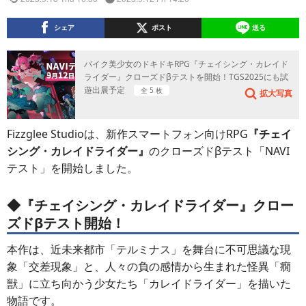
シェア
ポスト
送る
バイク美少女のドキドキRPG『チェイシング・カレイド
ライダー』クローズドβテストを開始！TGS2025にも試
遊出展予定
全 5 枚
拡大写真
Fizzglee Studioは、新作スマートフォン向けRPG
『チェイ
シング・カレイドライダー』
のクローズドβテスト「NAVI
テスト」を開始しました。
◆
『チェイシング・カレイドライダー』
クロー
ズドβテスト開始！
本作は、近未来都市「テルミナス」を舞台に不可思議な現
象「交差現象」と、人々の負の感情から生まれた怪異「癇
獣」に立ち向かう少女たち「カレイドライダー」を描いた
物語です。