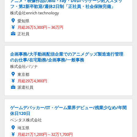
アニメ・映像作品のBlu・ray・DVDパッケージ封入スタッ
フ・第2新卒歓迎/週休2日制「正社員・社会保険完備」
株式会社enrich technology
愛知県
月給26万5,300円～36万円
正社員
企画事務/大手動画配信企業でのアニメグッズ製造進行管理
のお仕事/在宅勤務/企画事務/一般事務
株式会社パソナ
東京都
月給29万4,900円
派遣社員
ゲームデバッカー/IT・ゲーム業界デビュー/残業少なめ/年間
休日120日
ベンタス株式会社
埼玉県
月給21万1,200円～32万1,700円