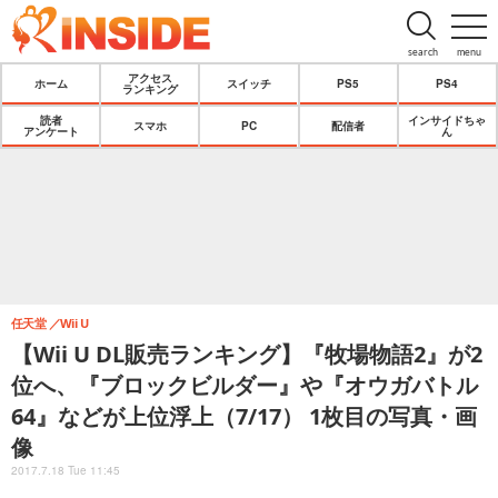
search
menu
アクセス
ホーム
スイッチ
PS5
PS4
ランキング
読者
インサイドちゃ
スマホ
PC
配信者
アンケート
ん
任天堂
Wii U
【Wii U DL販売ランキング】『牧場物語2』が2
位へ、『ブロックビルダー』や『オウガバトル
64』などが上位浮上（7/17） 1枚目の写真・画
像
2017.7.18 Tue 11:45