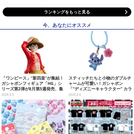
ランキングをもっと見る
今、あなたにオススメ
「ワンピース」“新四皇”が集結！
スティッチたちと小物のダブルチ
ガシャポンフィギュア「HG」シ
ャームが可愛い！ガシャポン
リーズ第2弾が8月第5週発売、集
「“ディズニーキャラクター” カラ
めて並べたくなるクオリティ
フルマルチチャーム」が発売
2026.8.5
2026.8.6