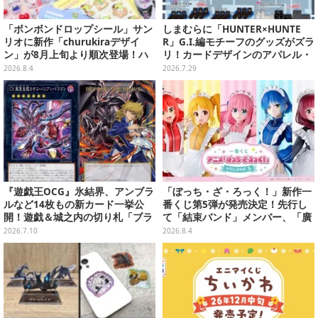
「ボンボンドロップシール」サン
しまむらに「HUNTER×HUNTE
リオに新作「churukiraデザイ
R」G.I.編モチーフのグッズがズラ
ン」が8月上旬より順次登場！ハ
リ！カードデザインのアパレル・
ローキティ、はぴだんぶいなど全
雑貨、ゴレイヌの「オレが3人分
2026.8.4
2026.7.29
8種類
になる…」も
『遊戯王OCG』氷結界、アンブラ
「ぼっち・ざ・ろっく！」新作一
ルなど14枚もの新カード一挙公
番くじ第5弾が発売決定！先行し
開！遊戯＆城之内の切り札「ブラ
て「結束バンド」メンバー、「廣
ック・デーモンズ・ドラゴン」も
井きくり」のメイド衣装フィギュ
2026.7.10
2026.8.4
新たな装いで登場
アを公開