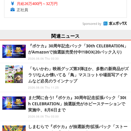
月給26万400円～32万円
正社員
Sponsored by
関連ニュース
『ポケカ』30周年記念パック「30th CELEBRATION」
がAmazonで抽選販売受付中!1BOX(20パック入り)
2026.08.06 Thu 03:30
「ちいかわ」映画グッズ第3弾ほか、多数の新商品がズ
ラリ!なんか懐いてる「鳥」マスコットや場面写アイテ
ムなど必見のラインナップ
2026.08.06 Thu 11:25
まだ間に合う!『ポケカ』30周年記念拡張パック「30t
h CELEBRATION」抽選販売がホビーステーションで
実施中、8月6日まで
2026.08.06 Thu 03:00
しまむらで『ポケカ』が抽選販売!拡張パック「ストー