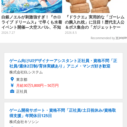
白銀ノエルが刺激強すぎ！『ホロ
『ドラクエ』実用的な「ゴーレム
ライブ ドリームス』で早くも水着
の腕入れ枕」に注目！歴代主人公
イベント開催―大空スバル、不知
＆ボス集合の「ガジェットケー
火フレアら5人が夏の装いで登場
ス」ほか9プライズが8月順次展開
2026.7.27
2026.8.5
Recommended by
ゲーム向けUIデザイナーアシスタント正社員・資格不問「正
社員/週休2日制/育休実績あり」アニメ・マンガ好き歓迎
株式会社ELシステム
東京都
月給30万5,800円～50万円
正社員
ゲーム開発サポート・資格不問「正社員/土日祝休み/資格取
得支援」年間休日125日
株式会社キソシン