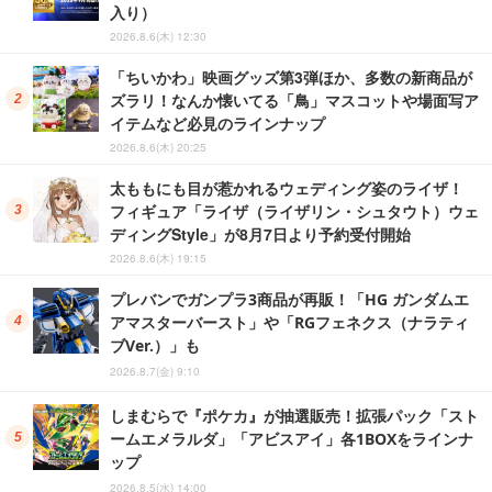
入り）
2026.8.6(木) 12:30
「ちいかわ」映画グッズ第3弾ほか、多数の新商品が
ズラリ！なんか懐いてる「鳥」マスコットや場面写ア
イテムなど必見のラインナップ
2026.8.6(木) 20:25
太ももにも目が惹かれるウェディング姿のライザ！
フィギュア「ライザ（ライザリン・シュタウト）ウェ
ディングStyle」が8月7日より予約受付開始
2026.8.6(木) 19:15
プレバンでガンプラ3商品が再販！「HG ガンダムエ
アマスターバースト」や「RGフェネクス（ナラティ
ブVer.）」も
2026.8.7(金) 9:10
しまむらで『ポケカ』が抽選販売！拡張パック「スト
ームエメラルダ」「アビスアイ」各1BOXをラインナ
ップ
2026.8.5(水) 14:00