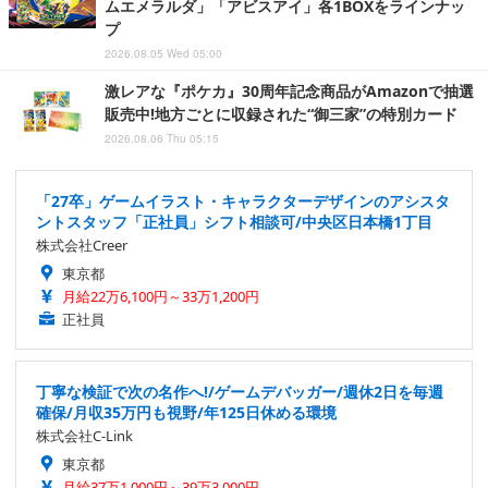
ムエメラルダ」「アビスアイ」各1BOXをラインナッ
プ
2026.08.05 Wed 05:00
激レアな『ポケカ』30周年記念商品がAmazonで抽選
販売中!地方ごとに収録された“御三家”の特別カード
2026.08.06 Thu 05:15
「27卒」ゲームイラスト・キャラクターデザインのアシスタ
ントスタッフ「正社員」シフト相談可/中央区日本橋1丁目
株式会社Creer
東京都
月給22万6,100円～33万1,200円
正社員
丁寧な検証で次の名作へ!/ゲームデバッガー/週休2日を毎週
確保/月収35万円も視野/年125日休める環境
株式会社C-Link
東京都
月給37万1,000円～39万3,000円