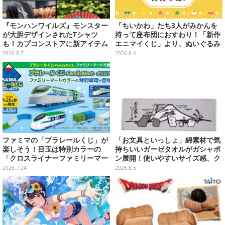
『モンハンワイルズ』モンスター
「ちいかわ」たち3人がみかんを
が大胆デザインされたTシャツ
持って座布団におすわり！「新作
も！カプコンストアに新アイテム
エニマイくじ」より、ぬいぐるみ
が続々登場
画像が初公開
2026.8.7
2026.8.4
ファミマの「プラレールくじ」が
「お文具といっしょ」綿素材で気
楽しそう！目玉は特別カラーの
持ちいいガーゼタオルがガシャポ
「クロスライナーファミリーマー
ン展開！使いやすいサイズ感、ク
ト号」、その他ライナップも注目
ールな和柄や可愛らしいお寿司な
2026.7.24
2026.8.5
ど全4種