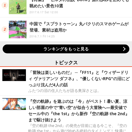
眺めたい景色10選
2017.6.17 Sat 12:00
中国で『スプラトゥーン』丸パクリのスマホゲームが
登場、素材は盗用か
2016.7.1 Fri 14:25
ランキングをもっと見る
トピックス
「冒険は楽しいものだ」 ─『FF11』と『ウィザードリ
ィ ヴァリアンツ ダフネ』、"優しくないRPG"の沼にど
っぷり沈んだ4人の話
ふたつの沼の住人たちが語る奥深さとは。
『空の軌跡』を遊ぶのは「今」がベスト！暑い夏、涼
しい部屋の中で“青い空”が似合う大冒険へ―最安値で
セール中の『the 1st』から新作『空の軌跡 the 2nd』
まで駆け抜けよう
『空の軌跡 the 2nd』の発売が目前に迫る今こそ、『空の
軌跡 the 1st』から遊び始める絶好のタイミング！ 快適に