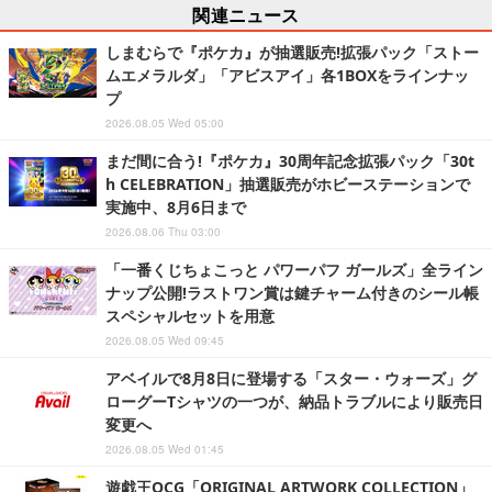
関連ニュース
しまむらで『ポケカ』が抽選販売!拡張パック「ストー
ムエメラルダ」「アビスアイ」各1BOXをラインナッ
プ
2026.08.05 Wed 05:00
まだ間に合う!『ポケカ』30周年記念拡張パック「30t
h CELEBRATION」抽選販売がホビーステーションで
実施中、8月6日まで
2026.08.06 Thu 03:00
「一番くじちょこっと パワーパフ ガールズ」全ライン
ナップ公開!ラストワン賞は鍵チャーム付きのシール帳
スペシャルセットを用意
2026.08.05 Wed 09:45
アベイルで8月8日に登場する「スター・ウォーズ」グ
ローグーTシャツの一つが、納品トラブルにより販売日
変更へ
2026.08.05 Wed 01:45
遊戯王OCG「ORIGINAL ARTWORK COLLECTION」