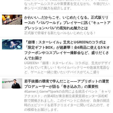
なったゲームシステムや新要素を交えながら、今遊びたい
本シリーズの魅力を紹介します。
かわいい…だからこそ、いじめたくなる。正式版リリ
ースの『パルワールド』プレイヤーに訊く“キュートア
グレッション×パル”の底知れぬ魅力とは
正式版で登場する新たなパルもいじめたくなる！
『崩壊：スターレイル』爻光とUGREENのコラボは
「限定ギフトBOX」が超豪華！全6商品に使える5％オ
フクーポンやコスプレイヤー撮影会など、盛りだくさ
んでお届け
UGREEN×『崩壊：スターレイル』コラボは、爻光がデザイ
ンされていて美しい！モバイルバッテリーや急速充電器な
ど、ゲームと一緒に使いたいデバイスがてんこ盛り
若手抜擢の環境で学んだこと――アプリボットの運営
プロデューサーが語る「巻き込み力」の重要性
4GamerとGame*Sparkの合同による就活イベント「キャリ
アクエスト」の第4回が東京都立産業貿易センター浜松町
館で開催されました。このイベントに合わせ、自身の就活
時のエピソードを若手クリエイターに聞いてみたので、そ
の模様をお届けします。