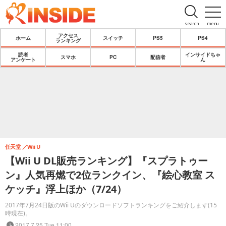
search
menu
アクセス
ホーム
スイッチ
PS5
PS4
ランキング
読者
インサイドちゃ
スマホ
PC
配信者
アンケート
ん
任天堂
Wii U
【Wii U DL販売ランキング】『スプラトゥー
ン』人気再燃で2位ランクイン、『絵心教室 ス
ケッチ』浮上ほか（7/24）
2017年7月24日版のWii Uのダウンロードソフトランキングをご紹介します(15
時現在)。
2017.7.25 Tue 11:00