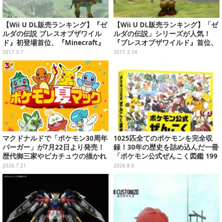
【Wii U DL販売ランキング】『ゼ
【Wii U DL販売ランキング】「ゼ
ルダの伝説 ブレスオブザワイル
ルダの伝説」シリーズが人気！
ド』初登場首位、『Minecraft』
『ブレスオブザワイルド』首位、
は2位へ（3/6）
『ムジュラの仮面』浮上ほか（3/
2017.3.7
2017.3.14
13）
マクドナルドで「ポケモン30周年
1025匹全てのポケモンを完全収
バーガー」が7月22日より発売！
録！30年の歴史を詰め込んだ一冊
歴代御三家やピカチュウの描かれ
「ポケモン公式ぜんこく図鑑 199
たオリジナルパッケージが可愛い
6-2026」が大ボリューム
2026.7.21
2026.8.6