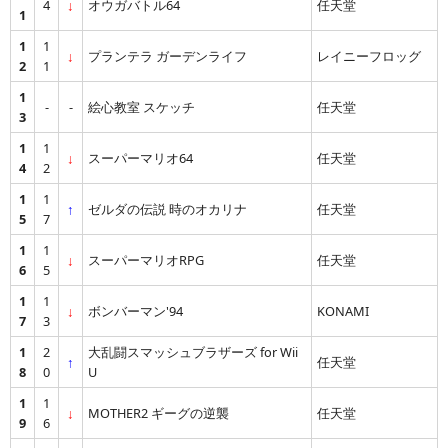
4
↓
オウガバトル64
任天堂
1
1
1
↓
プランテラ ガーデンライフ
レイニーフロッグ
2
1
1
-
-
絵心教室 スケッチ
任天堂
3
1
1
↓
スーパーマリオ64
任天堂
4
2
1
1
↑
ゼルダの伝説 時のオカリナ
任天堂
5
7
1
1
↓
スーパーマリオRPG
任天堂
6
5
1
1
↓
ボンバーマン'94
KONAMI
7
3
1
2
大乱闘スマッシュブラザーズ for Wii
↑
任天堂
8
0
U
1
1
↓
MOTHER2 ギーグの逆襲
任天堂
9
6