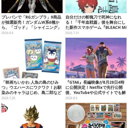
プレバンで「RGガンプラ」9商品
自分だけの斬魄刀で死神になれ
が抽選販売！ガンダムW系6種か
る！「千年血戦篇」後を舞台にし
ら、「ゴッド」「シャイニング」
た新作スマホゲーム『BLEACH Mi
まで
rrors High』クローズドβテスト
2026.8.6
2026.7.31
レポート
「映画ちいかわ 人魚の島のひみ
『GTA6』長編映像が8月28日4時
つ」ウエハースにワクワク！お馴
に公開決定！Netflixで先行公開
染みのキャラはじめ、島二郎など
後、YouTubeや公式サイトでも解
セイレーン編カード全22種
禁
2026.7.26
2026.8.6