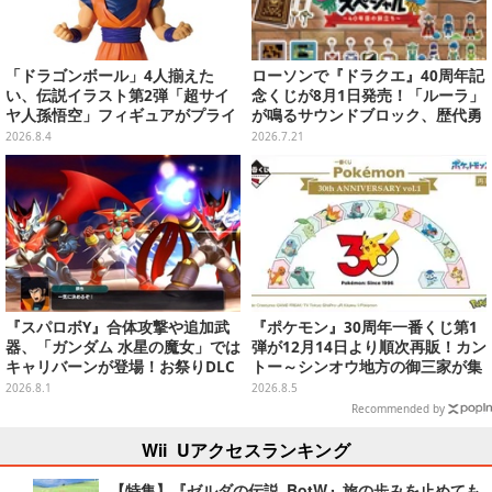
「ドラゴンボール」4人揃えた
ローソンで『ドラクエ』40周年記
い、伝説イラスト第2弾「超サイ
念くじが8月1日発売！「ルーラ」
ヤ人孫悟空」フィギュアがプライ
が鳴るサウンドブロック、歴代勇
ズ展開！ビッグサイズの「筋斗
者＆スライムのフィギュアなど、
2026.8.4
2026.7.21
雲」エアぐるみも
シリーズを振り返る景品盛りだく
さん
『スパロボY』合体攻撃や追加武
『ポケモン』30周年一番くじ第1
器、「ガンダム 水星の魔女」では
弾が12月14日より順次再販！カン
キャリバーンが登場！お祭りDLC
トー～シンオウ地方の御三家が集
「アニバーサリーエキスパンショ
まった時計、ぬいぐるみなど記念
2026.8.1
2026.8.5
ンパック」8月5日配信
グッズ盛りだくさん
Recommended by
Wii Uアクセスランキング
【特集】『ゼルダの伝説 BotW』旅の歩みを止めても