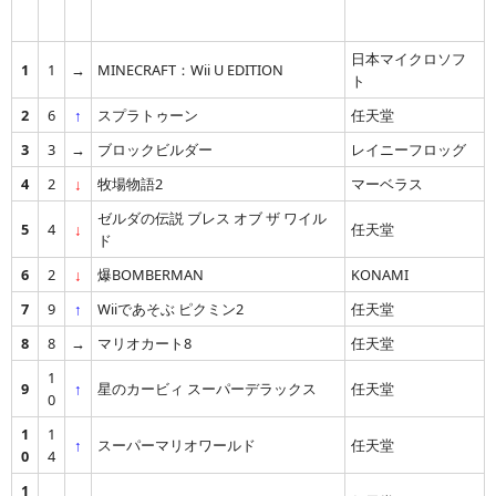
順
前
差
タイトル
発売元
位
回
異
日本マイクロソフ
1
1
→
MINECRAFT：Wii U EDITION
ト
2
6
↑
スプラトゥーン
任天堂
3
3
→
ブロックビルダー
レイニーフロッグ
4
2
↓
牧場物語2
マーベラス
ゼルダの伝説 ブレス オブ ザ ワイル
5
4
↓
任天堂
ド
6
2
↓
爆BOMBERMAN
KONAMI
7
9
↑
Wiiであそぶ ピクミン2
任天堂
8
8
→
マリオカート8
任天堂
1
9
↑
星のカービィ スーパーデラックス
任天堂
0
1
1
↑
スーパーマリオワールド
任天堂
0
4
1