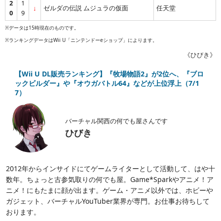
2
1
↓
ゼルダの伝説 ムジュラの仮面
任天堂
0
9
※データは15時現在のものです。
※ランキングデータはWii U「ニンテンドーeショップ」によります。
《ひびき》
【Wii U DL販売ランキング】『牧場物語2』が2位へ、『ブロ
ックビルダー』や『オウガバトル64』などが上位浮上（7/1
7）
バーチャル関西の何でも屋さんです
ひびき
2012年からインサイドにてゲームライターとして活動して、はや十
数年。ちょっと古参気取りの何でも屋。Game*Sparkやアニメ！ア
ニメ！にもたまに顔が出ます。ゲーム・アニメ以外では、ホビーや
ガジェット、バーチャルYouTuber業界が専門。お仕事お待ちして
おります。