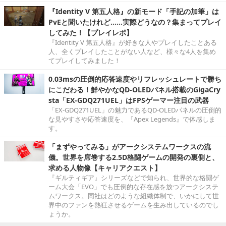
『Identity V 第五人格』の新モード「手記の加筆」は
PvEと聞いたけれど……実際どうなの？集まってプレイ
してみた！【プレイレポ】
『Identity V 第五人格』が好きな人やプレイしたことある
人、全くプレイしたことがない人など、様々な4人を集め
てプレイしてみました！
0.03msの圧倒的応答速度やリフレッシュレートで勝ち
にこだわる！鮮やかなQD-OLEDパネル搭載のGigaCry
sta「EX-GDQ271UEL」はFPSゲーマー注目の武器
「EX-GDQ271UEL」の魅力であるQD-OLEDパネルの圧倒的
な見やすさや応答速度を、『Apex Legends』で体感しま
す。
「まずやってみる」がアークシステムワークスの流
儀。世界を席巻する2.5D格闘ゲームの開発の裏側と、
求める人物像【キャリアクエスト】
『ギルティギア』シリーズなどで知られ、世界的な格闘ゲ
ーム大会「EVO」でも圧倒的な存在感を放つアークシステ
ムワークス。同社はどのような組織体制で、いかにして世
界中のファンを熱狂させるゲームを生み出しているのでし
ょうか。