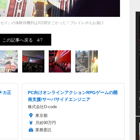
オデッセイ』の体験待機列は3日間すごかった！プレイレポもお届け
この記事へ戻る
4/7
チカ正
PC向けオンラインアクションRPGゲームの開
発支援/サーバサイドエンジニア
株式会社D-code
東京都
月給90万円
業務委託