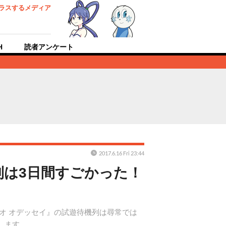
ラスするメディア
H
読者アンケート
2017.6.16 Fri 23:44
機列は3日間すごかった！
マリオ オデッセイ』の試遊待機列は尋常では
します。