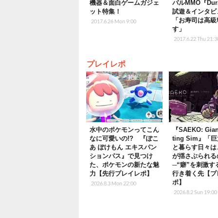
機器＆面白ゲームガジェ
バルMMO『Dur
ット特集！
試遊＆インタビ
「お寿司は高級
2017.6.26 Mon 9:00
す」
2017.6.22 Thu 21:3
プレイレポ
水中のポケモンってこん
『SAEKO: Gian
なに可愛いの!? 『ぽこ
ting Sim』「
あ ぽけもん エキスパン
と暮らす日々は
ションパス』で見つけ
が揺さぶられる
た、ポケモンの新たな魅
─“癖”を刺激す
力【先行プレイレポ】
行き着く先【プ
ポ】
2026.8.3 Mon 22:00
2026.8.2 Sun 19:00