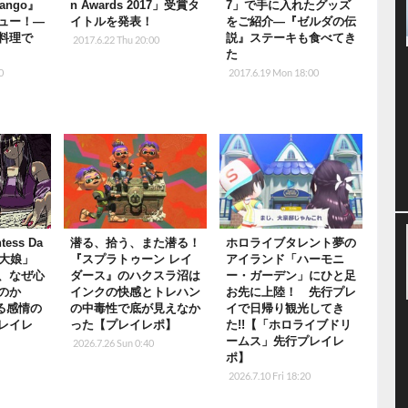
ango』
n Awards 2017」受賞タ
7」で手に入れたグッズ
ュー！―
イトルを発表！
をご紹介―『ゼルダの伝
料理で
説』ステーキも食べてき
2017.6.22 Thu 20:00
た
0
2017.6.19 Mon 18:00
tess Da
潜る、拾う、また潜る！
ホロライブタレント夢の
巨大娘」
『スプラトゥーン レイ
アイランド「ハーモニ
、なぜ心
ダース』のハクスラ沼は
ー・ガーデン」にひと足
のか
インクの快感とトレハン
お先に上陸！ 先行プレ
る感情の
の中毒性で底が見えなか
イで日帰り観光してき
レイレ
った【プレイレポ】
た!!【「ホロライブドリ
ームス」先行プレイレ
2026.7.26 Sun 0:40
ポ】
2026.7.10 Fri 18:20