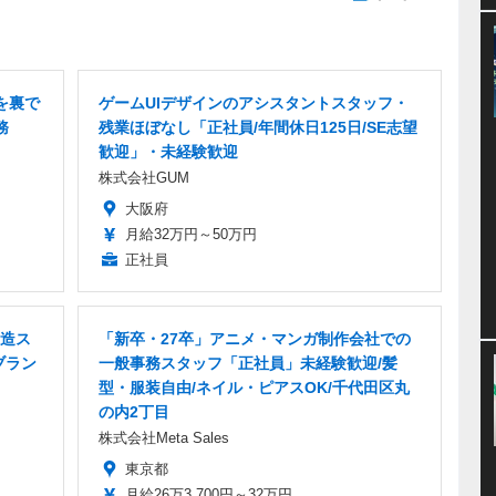
を裏で
ゲームUIデザインのアシスタントスタッフ・
務
残業ほぼなし「正社員/年間休日125日/SE志望
歓迎」・未経験歓迎
株式会社GUM
大阪府
月給32万円～50万円
正社員
造ス
「新卒・27卒」アニメ・マンガ制作会社での
ブラン
一般事務スタッフ「正社員」未経験歓迎/髪
型・服装自由/ネイル・ピアスOK/千代田区丸
の内2丁目
株式会社Meta Sales
東京都
月給26万3,700円～32万円