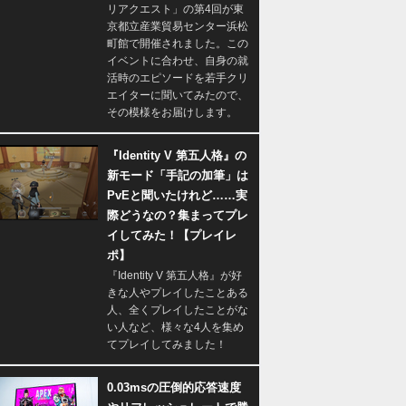
リアクエスト」の第4回が東
京都立産業貿易センター浜松
町館で開催されました。この
イベントに合わせ、自身の就
活時のエピソードを若手クリ
エイターに聞いてみたので、
その模様をお届けします。
『Identity V 第五人格』の
新モード「手記の加筆」は
PvEと聞いたけれど……実
際どうなの？集まってプレ
イしてみた！【プレイレ
ポ】
『Identity V 第五人格』が好
きな人やプレイしたことある
人、全くプレイしたことがな
い人など、様々な4人を集め
てプレイしてみました！
0.03msの圧倒的応答速度