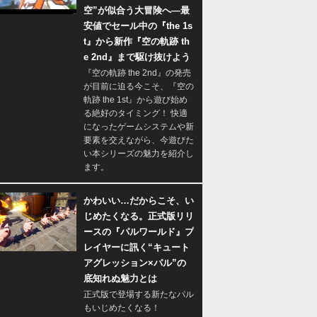
空”が似合う大冒険へ―最
安値でセール中の『the 1s
t』から新作『空の軌跡 th
e 2nd』まで駆け抜けよう
『空の軌跡 the 2nd』の発売
が目前に迫る今こそ、『空の
軌跡 the 1st』から遊び始め
る絶好のタイミング！ 快適
になったゲームシステムや新
要素を交えながら、今遊びた
い本シリーズの魅力を紹介し
ます。
かわいい…だからこそ、い
じめたくなる。正式版リリ
ースの『パルワールド』プ
レイヤーに訊く“キュート
アグレッション×パル”の
底知れぬ魅力とは
正式版で登場する新たなパル
もいじめたくなる！