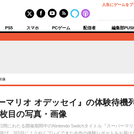
人生にゲームをプ
PS5
スマホ
PCゲーム
配信者
編集部PUS
画像
ーパーマリオ オデッセイ』の体験待
4枚目の写真・画像
間にわたる開催期間中のNintendo Switchタイトル『スーパー
並び、3日目にようやくプレイできた今作の体験レポートをお届け