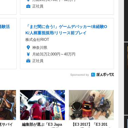
正社員
経験活
「まだ間に合う!」ゲームデバッカー/未経験O
K/人柄重視採用/リリース前プレイ
株式会社RIOT
神奈川県
月給31万2,000円～40万円
正社員
Sponsored by
恐竜サバイ
編集部が選ぶ「E3 Japa
【E3 2017】「E3 201