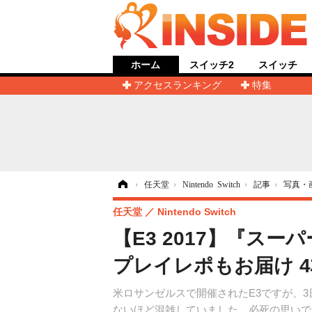
ホーム
スイッチ2
スイッチ
アクセスランキング
特集
ホーム
›
任天堂
›
Nintendo Switch
›
記事
›
写真・
任天堂
Nintendo Switch
【E3 2017】『ス
プレイレポもお届け 
米ロサンゼルスで開催されたE3ですが、3日
ないほど混雑していました。必死の思いで