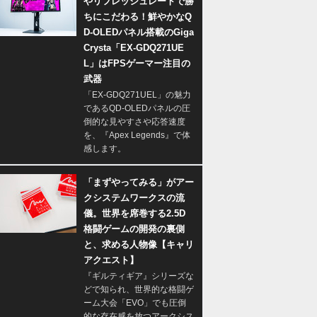
やリフレッシュレートで勝
ちにこだわる！鮮やかなQ
D-OLEDパネル搭載のGiga
Crysta「EX-GDQ271UE
L」はFPSゲーマー注目の
武器
「EX-GDQ271UEL」の魅力
であるQD-OLEDパネルの圧
倒的な見やすさや応答速度
を、『Apex Legends』で体
感します。
「まずやってみる」がアー
クシステムワークスの流
儀。世界を席巻する2.5D
格闘ゲームの開発の裏側
と、求める人物像【キャリ
アクエスト】
『ギルティギア』シリーズな
どで知られ、世界的な格闘ゲ
ーム大会「EVO」でも圧倒
的な存在感を放つアークシス