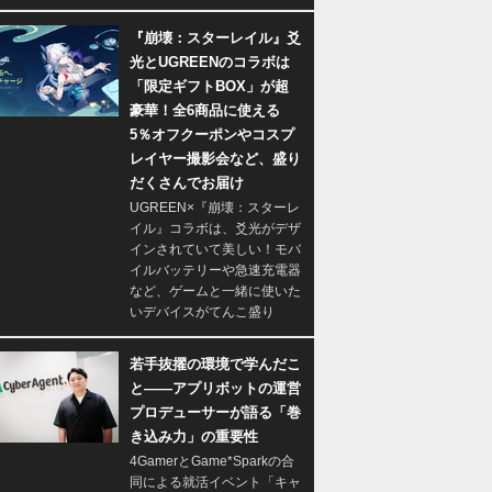
『崩壊：スターレイル』爻
光とUGREENのコラボは
「限定ギフトBOX」が超
豪華！全6商品に使える
5％オフクーポンやコスプ
レイヤー撮影会など、盛り
だくさんでお届け
UGREEN×『崩壊：スターレ
イル』コラボは、爻光がデザ
インされていて美しい！モバ
イルバッテリーや急速充電器
など、ゲームと一緒に使いた
いデバイスがてんこ盛り
若手抜擢の環境で学んだこ
と――アプリボットの運営
プロデューサーが語る「巻
き込み力」の重要性
4GamerとGame*Sparkの合
同による就活イベント「キャ