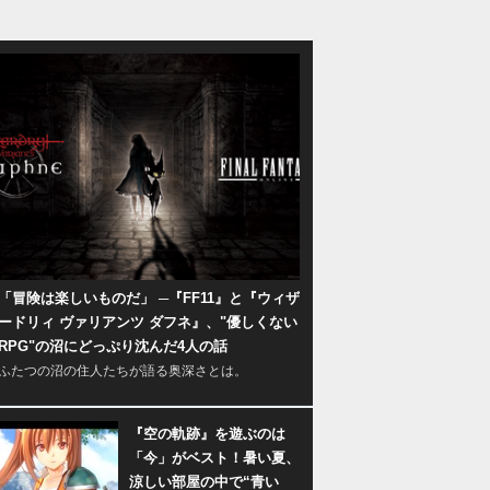
「冒険は楽しいものだ」 ─『FF11』と『ウィザ
ードリィ ヴァリアンツ ダフネ』、"優しくない
RPG"の沼にどっぷり沈んだ4人の話
ふたつの沼の住人たちが語る奥深さとは。
『空の軌跡』を遊ぶのは
「今」がベスト！暑い夏、
涼しい部屋の中で“青い