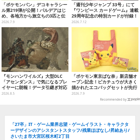
「ポケモンパン」デコキャラシー
「週刊少年ジャンプ 33号」にて
ル第219弾が公開！パルデアはじ
『ワンピース カードゲーム』連載
め、各地方から旅立ちの3匹と伝
29周年記念の特別カードが付録！
説のポケモンたち全21種ラインナ
応募者全員サービスで“豪華版”も
2026.7.9
2026.7.12
ップ
手に入る
『モンハンワイルズ』大型DLC
「ポケモン東京ばな奈」新店舗オ
「アセンダンス」で気になるプレ
ープン記念！ピカチュウが大きく
イヤーに朗報！データ引継ぎ対応
描かれたエコバッグセットが先行
の「序盤体験版」が本日8月5日配
販売、 フレークシールシートプレ
2026.8.5
2026.7.9
信
ゼントも
Recommended by
「27卒」IT・ゲーム業界志望・ゲームイラスト・キャラクタ
ーデザインのアシスタントスタッフ/残業ほぼなし/昇給あり/
さいたま市大宮区桜木町2丁目