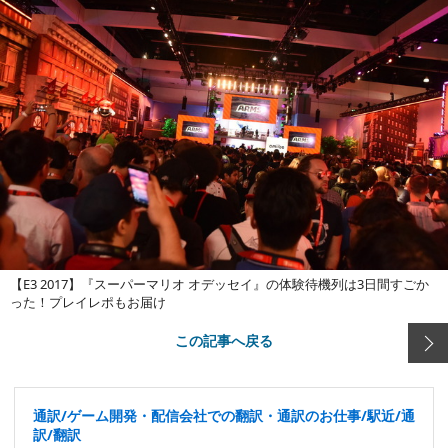
【E3 2017】『スーパーマリオ オデッセイ』の体験待機列は3日間すごか
った！プレイレポもお届け
この記事へ戻る
通訳/ゲーム開発・配信会社での翻訳・通訳のお仕事/駅近/通
訳/翻訳