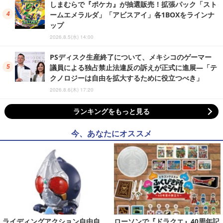
しまむらで『ポケカ』が抽選販売！拡張パック「スト
ームエメラルダ」「アビスアイ」各1BOXをラインナ
ップ
2026.8.5(水) 14:00
PSディスク生産終了について、メキシコのゲーマー
議員による独占禁止法違反の訴えが正式に進展―「テ
クノロジーは自由を拡大するために役立つべき」
2026.8.6(木) 17:20
ランキングをもっと見る
今、あなたにオススメ
ライディングアクション自由自
ローソンで『ドラクエ』40周年記