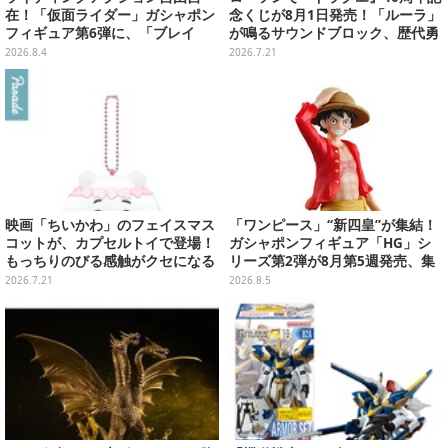
在！「仮面ライダー」ガシャポン
念くじが8月1日発売！「ルーラ」
フィギュア第6弾に、「ブレイ
が鳴るサウンドブロック、歴代勇
ド」「フォーゼ」など全4種
者＆スライムのフィギュアなど、
2026.8.4
2026.7.21
シリーズを振り返る景品盛りだく
さん
映画「ちいかわ」のフェイスマス
「ワンピース」“新四皇”が集結！
コットが、カプセルトイで登場！
ガシャポンフィギュア「HG」シ
もっちりのびる感触がクセになる
リーズ第2弾が8月第5週発売、集
ハチワレ、セイレーンなど全5種
めて並べたくなるクオリティ
2026.7.21
2026.8.5