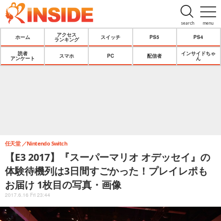
search
menu
アクセス
ホーム
スイッチ
PS5
PS4
ランキング
読者
インサイドちゃ
スマホ
PC
配信者
アンケート
ん
任天堂
Nintendo Switch
【E3 2017】『スーパーマリオ オデッセイ』の
体験待機列は3日間すごかった！プレイレポも
お届け 1枚目の写真・画像
2017.6.16 Fri 23:44