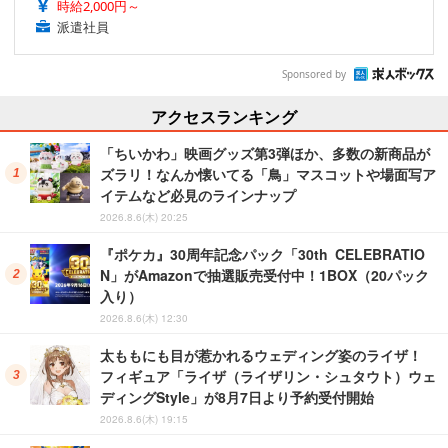
時給2,000円～
派遣社員
Sponsored by
アクセスランキング
「ちいかわ」映画グッズ第3弾ほか、多数の新商品が
ズラリ！なんか懐いてる「鳥」マスコットや場面写ア
イテムなど必見のラインナップ
2026.8.6(木) 20:25
『ポケカ』30周年記念パック「30th CELEBRATIO
N」がAmazonで抽選販売受付中！1BOX（20パック
入り）
2026.8.6(木) 12:30
太ももにも目が惹かれるウェディング姿のライザ！
フィギュア「ライザ（ライザリン・シュタウト）ウェ
ディングStyle」が8月7日より予約受付開始
2026.8.6(木) 19:15