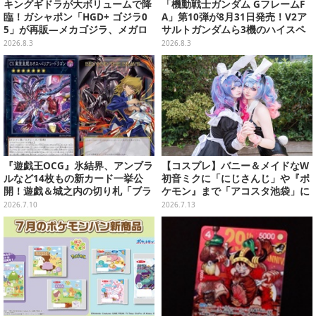
キングギドラが大ボリュームで降
「機動戦士ガンダム GフレームF
臨！ガシャポン「HGD+ ゴジラ0
A」第10弾が8月31日発売！V2ア
5」が再販―メカゴジラ、メガロ
サルトガンダムら3機のハイスペ
なども揃った全4種
ック可動フィギュア
2026.8.3
2026.8.3
『遊戯王OCG』氷結界、アンブラ
【コスプレ】バニー＆メイドなW
ルなど14枚もの新カード一挙公
初音ミクに「にじさんじ」や『ポ
開！遊戯＆城之内の切り札「ブラ
ケモン』まで「アコスタ池袋」に
ック・デーモンズ・ドラゴン」も
集った美麗レイヤー13選【写真60
2026.7.10
2026.7.13
新たな装いで登場
枚】