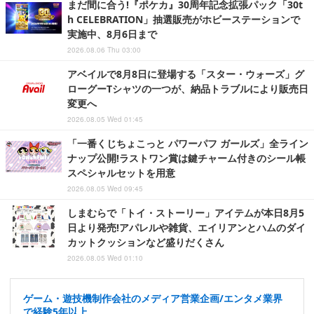
まだ間に合う!『ポケカ』30周年記念拡張パック「30t
h CELEBRATION」抽選販売がホビーステーションで
実施中、8月6日まで
2026.08.06 Thu 03:00
アベイルで8月8日に登場する「スター・ウォーズ」グ
ローグーTシャツの一つが、納品トラブルにより販売日
変更へ
2026.08.05 Wed 01:45
「一番くじちょこっと パワーパフ ガールズ」全ライン
ナップ公開!ラストワン賞は鍵チャーム付きのシール帳
スペシャルセットを用意
2026.08.05 Wed 09:45
しまむらで「トイ・ストーリー」アイテムが本日8月5
日より発売!アパレルや雑貨、エイリアンとハムのダイ
カットクッションなど盛りだくさん
2026.08.05 Wed 01:10
ゲーム・遊技機制作会社のメディア営業企画/エンタメ業界
で経験5年以上