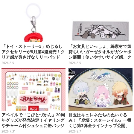
「トイ・ストーリー5」めじるし
「お文具といっしょ」綿素材で気
アクセサリーが8月第4週発売！ク
持ちいいガーゼタオルがガシャポ
リア感が良さげなリリーパッド
ン展開！使いやすいサイズ感、ク
や、ジェシーなど全5種ラインナ
ールな和柄や可愛らしいお寿司な
2026.8.5
2026.8.5
ップ
ど全4種
アベイルで「こびとづかん」20周
目玉はキュレネたちのぬいぐる
年グッズが発売決定！イヤリング
み！『崩壊：スターレイル』一番
やチャーム付シュシュに缶バッジ
くじ第3弾全ラインナップ公開、
などもりだくさん
美麗ビジュアルのアクリルボード
2026.7.31
2026.8.7