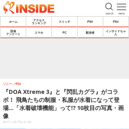
search
menu
アクセス
ホーム
スイッチ
PS5
PS4
ランキング
読者
インサイドちゃ
スマホ
PC
配信者
アンケート
ん
ソニー
PS4
『DOA Xtreme 3』と『閃乱カグラ』がコラ
ボ！ 飛鳥たちの制服・私服が水着になって登
場…「水着破壊機能」って!? 10枚目の写真・画
像
2017.1.26 Thu 21:30