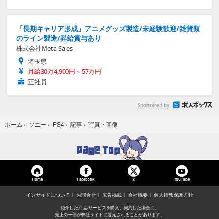
「長期キャリア形成」アニメグッズ製造/未経験歓迎/雑貨類
のライン製造/昇給賞与あり
株式会社Meta Sales
埼玉県
月給30万4,900円～57万円
正社員
Sponsored by
写真・画像
ホーム
›
ソニー
›
PS4
›
記事
›
Home
Facebook
YouTube
X
インサイドについて
お問合せ
広告掲載
会社概要
個人情報保護方針
紹介した商品/サービスを購入、契約した場合に、
売上の一部が弊社サイトに還元されることがあります。