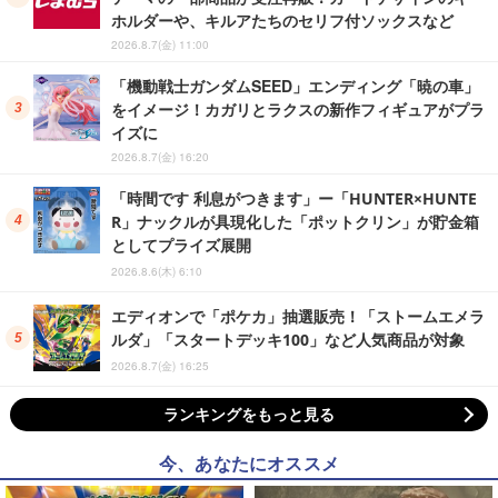
ホルダーや、キルアたちのセリフ付ソックスなど
2026.8.7(金) 11:00
「機動戦士ガンダムSEED」エンディング「暁の車」
をイメージ！カガリとラクスの新作フィギュアがプラ
イズに
2026.8.7(金) 16:20
「時間です 利息がつきます」ー「HUNTER×HUNTE
R」ナックルが具現化した「ポットクリン」が貯金箱
としてプライズ展開
2026.8.6(木) 6:10
エディオンで「ポケカ」抽選販売！「ストームエメラ
ルダ」「スタートデッキ100」など人気商品が対象
2026.8.7(金) 16:25
ランキングをもっと見る
今、あなたにオススメ