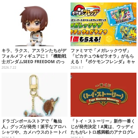
など用意
キラ、ラクス、アスランたちがデ
ファミマで「メガレックウザ」
フォルメフィギュアに！「機動戦
「ピカチュウ&ゼラオラ」がもら
士ガンダムSEED FREEDOM のっ
える！『ポケモンフレンダ』キャ
かるんです♪」予約締切間近
ンペーンが8月11日開始
2026.7.22
2026.8.7
ドラゴンボールストアで「亀仙
「トイ・ストーリー」新作一番く
人」グッズが発売！派手なアロハ
じが発売決定！A賞は、ウッディ
シャツや、カメハウスのトートバ
たちがレトロ感満載のアナログレ
ッグなど夏らしいアイテムがズラ
コード上を走る姿で立体化