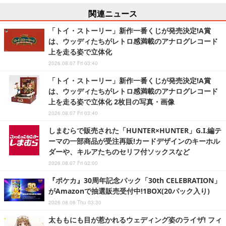
関連ニュース
「トイ・ストーリー」新作一番くじが発売決定!A賞
は、ウッディたちがレトロ感満載のアナログレコード
上を走る姿で立体化
2026.08.07 Fri 03:40
「トイ・ストーリー」新作一番くじが発売決定!A賞
は、ウッディたちがレトロ感満載のアナログレコード
上を走る姿で立体化 2枚目の写真・画像
2026.08.07 Fri 03:40
しまむらで販売された「HUNTER×HUNTER」G.I.編テ
ーマの一部商品が受注再販!カードデザインのキーホル
ダーや、キルアたちのセリフ付ソックスなど
2026.08.07 Fri 02:00
『ポケカ』30周年記念パック「30th CELEBRATION」
がAmazonで抽選販売受付中!1BOX(20パック入り)
2026.08.06 Thu 03:30
太ももにも目が惹かれるウェディング姿のライザ! フィ