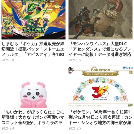
しまむら『ポケカ』抽選販売が締
『モンハンワイルズ』大型DLC
切間近！拡張パック「ストームエ
「アセンダンス」で気になるプレ
メラルダ」「アビスアイ」各1BO
イヤーに朗報！データ引継ぎ対応
Xをラインナップ
の「序盤体験版」が本日8月5日配
2026.8.8
2026.8.5
信
「ちいかわ」がびっくらたまごに
『ポケモン』30周年一番くじ第1
新登場！大きなリボンが可愛いマ
弾が12月14日より順次再販！カン
スコット全8種が、キラキラのラ
トー～シンオウ地方の御三家が集
メ入り入浴剤から飛び出す
まった時計、ぬいぐるみなど記念
2026.8.4
2026.8.5
グッズ盛りだくさん