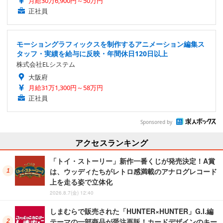
月給30万6,900円～50万円
正社員
モーショングラフィックスを制作するアニメーション編集ス
タッフ・実績を給与に反映・年間休日120日以上
株式会社ELシステム
大阪府
月給31万1,300円～58万円
正社員
Sponsored by
アクセスランキング
「トイ・ストーリー」新作一番くじが発売決定！A賞
は、ウッディたちがレトロ感満載のアナログレコード
上を走る姿で立体化
2026.8.7(金) 12:40
しまむらで販売された「HUNTER×HUNTER」G.I.編
テーマの一部商品が受注再販！カードデザインのキー