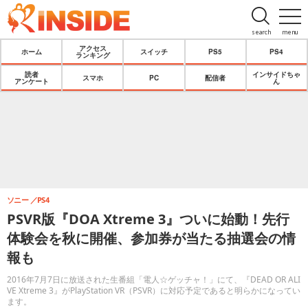
search
menu
アクセス
ホーム
スイッチ
PS5
PS4
ランキング
読者
インサイドちゃ
スマホ
PC
配信者
アンケート
ん
ソニー
PS4
PSVR版『DOA Xtreme 3』ついに始動！先行
体験会を秋に開催、参加券が当たる抽選会の情
報も
2016年7月7日に放送された生番組「電人☆ゲッチャ！」にて、『DEAD OR ALI
VE Xtreme 3』がPlayStation VR（PSVR）に対応予定であると明らかになってい
ます。