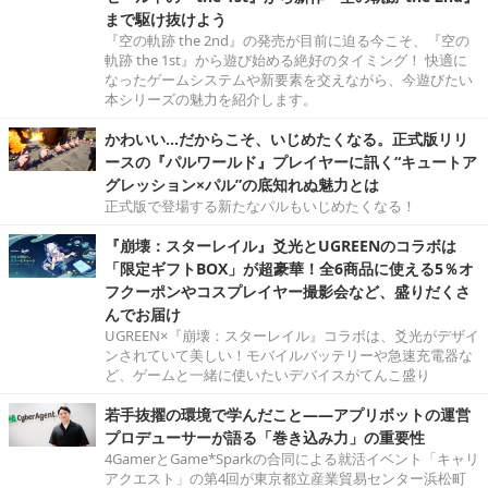
まで駆け抜けよう
『空の軌跡 the 2nd』の発売が目前に迫る今こそ、『空の
軌跡 the 1st』から遊び始める絶好のタイミング！ 快適に
なったゲームシステムや新要素を交えながら、今遊びたい
本シリーズの魅力を紹介します。
かわいい…だからこそ、いじめたくなる。正式版リリ
ースの『パルワールド』プレイヤーに訊く“キュートア
グレッション×パル”の底知れぬ魅力とは
正式版で登場する新たなパルもいじめたくなる！
『崩壊：スターレイル』爻光とUGREENのコラボは
「限定ギフトBOX」が超豪華！全6商品に使える5％オ
フクーポンやコスプレイヤー撮影会など、盛りだくさ
んでお届け
UGREEN×『崩壊：スターレイル』コラボは、爻光がデザイ
ンされていて美しい！モバイルバッテリーや急速充電器な
ど、ゲームと一緒に使いたいデバイスがてんこ盛り
若手抜擢の環境で学んだこと――アプリボットの運営
プロデューサーが語る「巻き込み力」の重要性
4GamerとGame*Sparkの合同による就活イベント「キャリ
アクエスト」の第4回が東京都立産業貿易センター浜松町