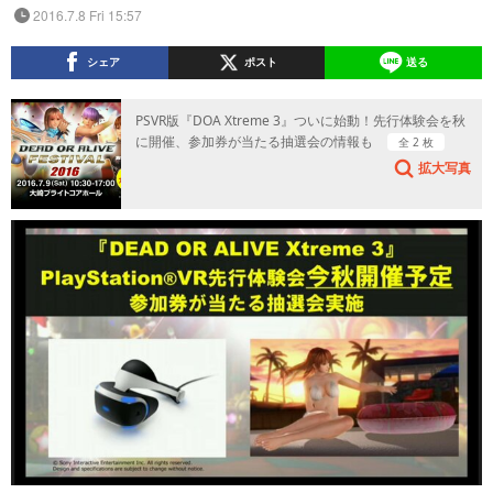
2016.7.8 Fri 15:57
シェア
ポスト
送る
PSVR版『DOA Xtreme 3』ついに始動！先行体験会を秋
に開催、参加券が当たる抽選会の情報も
全 2 枚
拡大写真