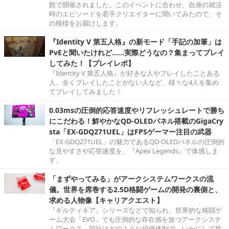
館で開催されました。このイベントに合わせ、自身の就活
時のエピソードを若手クリエイターに聞いてみたので、そ
の模様をお届けします。
『Identity V 第五人格』の新モード「手記の加筆」は
PvEと聞いたけれど……実際どうなの？集まってプレイ
してみた！【プレイレポ】
『Identity V 第五人格』が好きな人やプレイしたことある
人、全くプレイしたことがない人など、様々な4人を集め
てプレイしてみました！
0.03msの圧倒的応答速度やリフレッシュレートで勝ち
にこだわる！鮮やかなQD-OLEDパネル搭載のGigaCry
sta「EX-GDQ271UEL」はFPSゲーマー注目の武器
「EX-GDQ271UEL」の魅力であるQD-OLEDパネルの圧倒的
な見やすさや応答速度を、『Apex Legends』で体感しま
す。
「まずやってみる」がアークシステムワークスの流
儀。世界を席巻する2.5D格闘ゲームの開発の裏側と、
求める人物像【キャリアクエスト】
『ギルティギア』シリーズなどで知られ、世界的な格闘ゲ
ーム大会「EVO」でも圧倒的な存在感を放つアークシステ
ムワークス。同社はどのような組織体制で、いかにして世