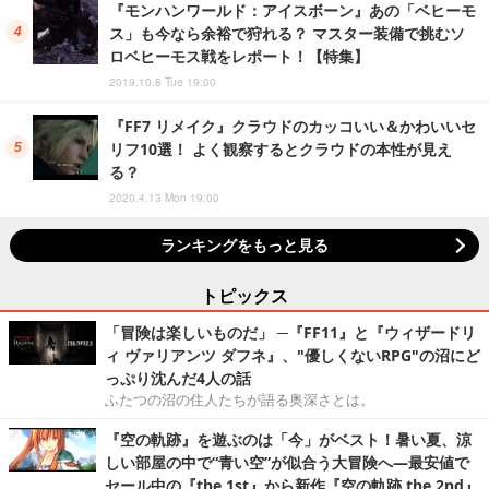
『モンハンワールド：アイスボーン』あの「ベヒーモ
ス」も今なら余裕で狩れる？ マスター装備で挑むソ
ロベヒーモス戦をレポート！【特集】
2019.10.8 Tue 19:00
『FF7 リメイク』クラウドのカッコいい＆かわいいセ
リフ10選！ よく観察するとクラウドの本性が見え
る？
2020.4.13 Mon 19:00
ランキングをもっと見る
トピックス
「冒険は楽しいものだ」 ─『FF11』と『ウィザードリ
ィ ヴァリアンツ ダフネ』、"優しくないRPG"の沼にど
っぷり沈んだ4人の話
ふたつの沼の住人たちが語る奥深さとは。
『空の軌跡』を遊ぶのは「今」がベスト！暑い夏、涼
しい部屋の中で“青い空”が似合う大冒険へ―最安値で
セール中の『the 1st』から新作『空の軌跡 the 2nd』