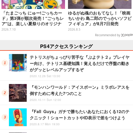
「たまごっち にゅー!ごっちカー
ゆるがぬ魂のおもてなし！「映画
ド」第3弾が順次発売！“ごっちレ
ちいかわ 島二郎のでっかいソフビ
ア”は、楽しい夏祭りのオリジナ
フィギュア」が8月7日発売
ルアートに
2026.7.10
2026.8.5
Recommended by
PS4アクセスランキング
テトリスがちょっぴり苦手な『ぷよテト２』プレイヤ
ー向け、テトリス基礎知識！覚えるだけで序盤の動き
がグッとレベルアップするぞ
2020.12.26 Sat 13:00
『モンハンワールド：アイスボーン』ミラボレアスを
倒すために考えた7つのこと
2020.10.11 Sun 12:00
『Fall Guys』ガチで勝ちたいあなたにおくる12のテ
クニック！ショートカットやID表示で差をつけよう
2020.8.17 Mon 19:00