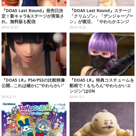
『DOA5 Last Round』発売日決
『DOA5 Last Round』ステージ
定！新キャラ&ステージが実装さ
「クリムゾン」「デンジャーゾー
れ、無料版も配信
ン」が復活、「やわらかエンジ
ン」等の詳細も
2014.10.23
2014.10.25
『DOA5 LR』PS4/PS3の比較映像
『DOA5 LR』特典コスチュームを
公開…これは確かに“やわらかい”
動画で！もちろん“やわらかいエ
ンジン”はON
2015.2.17
2014.12.5