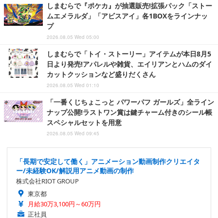
しまむらで『ポケカ』が抽選販売!拡張パック「ストー
ムエメラルダ」「アビスアイ」各1BOXをラインナッ
プ
2026.08.05 Wed 05:00
しまむらで「トイ・ストーリー」アイテムが本日8月5
日より発売!アパレルや雑貨、エイリアンとハムのダイ
カットクッションなど盛りだくさん
2026.08.05 Wed 01:10
「一番くじちょこっと パワーパフ ガールズ」全ライン
ナップ公開!ラストワン賞は鍵チャーム付きのシール帳
スペシャルセットを用意
2026.08.05 Wed 09:45
「長期で安定して働く」アニメーション動画制作クリエイタ
ー/未経験OK/解説用アニメ動画の制作
株式会社RIOT GROUP
東京都
月給30万3,100円～60万円
正社員