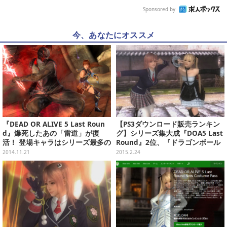
Sponsored by
今、あなたにオススメ
『DEAD OR ALIVE 5 Last Roun
【PS3ダウンロード販売ランキン
d』爆死したあの「雷道」が復
グ】シリーズ集大成『DOA5 Last
活！ 登場キャラはシリーズ最多の
Round』2位、『ドラゴンボール
34名
ゼノバース』3位へ（2/24）
2014.11.21
2015.2.24