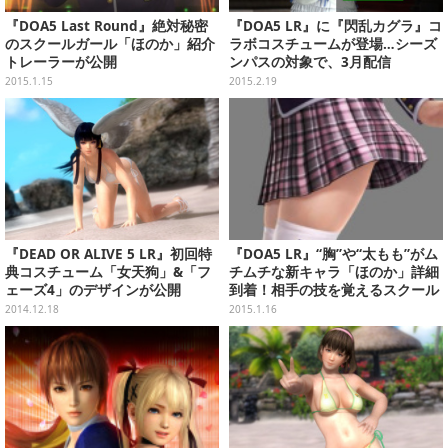
『DOA5 Last Round』絶対秘密
『DOA5 LR』に『閃乱カグラ』コ
のスクールガール「ほのか」紹介
ラボコスチュームが登場…シーズ
トレーラーが公開
ンパスの対象で、3月配信
2015.1.15
2015.2.19
『DEAD OR ALIVE 5 LR』初回特
『DOA5 LR』“胸”や“太もも”がム
典コスチューム「女天狗」&「フ
チムチな新キャラ「ほのか」詳細
ェーズ4」のデザインが公開
到着！相手の技を覚えるスクール
ガール
2014.12.18
2015.1.16