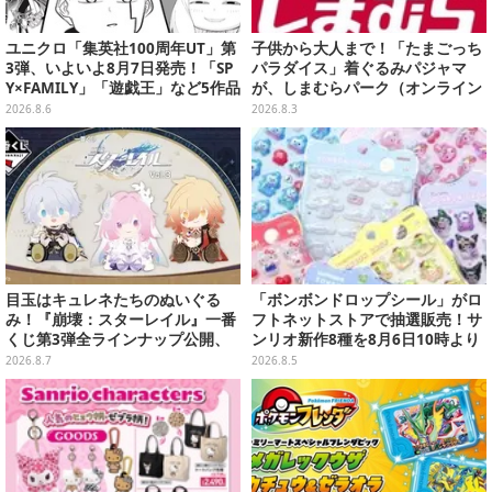
ユニクロ「集英社100周年UT」第
子供から大人まで！「たまごっち
3弾、いよいよ8月7日発売！「SP
パラダイス」着ぐるみパジャマ
Y×FAMILY」「遊戯王」など5作品
が、しまむらパーク（オンライン
をデザイン
ストア）にて受注生産
2026.8.6
2026.8.3
目玉はキュレネたちのぬいぐる
「ボンボンドロップシール」がロ
み！『崩壊：スターレイル』一番
フトネットストアで抽選販売！サ
くじ第3弾全ラインナップ公開、
ンリオ新作8種を8月6日10時より
美麗ビジュアルのアクリルボード
受付開始
2026.8.7
2026.8.5
など用意