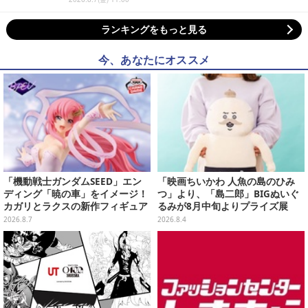
ランキングをもっと見る
今、あなたにオススメ
「機動戦士ガンダムSEED」エン
「映画ちいかわ 人魚の島のひみ
ディング「暁の車」をイメージ！
つ」より、「島二郎」BIGぬいぐ
カガリとラクスの新作フィギュア
るみが8月中旬よりプライズ展
がプライズに
開！“味自慢”のエプロンはポケッ
2026.8.7
2026.8.4
ト付き