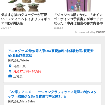
気ままな姿のグローグーが可愛
「ジョジョ 3部」から、「オイン
い！メディコムトイよりフィギュ
ゴ・ボインゴ予言書」がポーチに
ア5種が再販売
なった！中身は預言の書の内容や
アニメ総柄デザインをプリント
2026.8.7
2026.8.6
Recommended by
アニメグッズ梱包/即入寮OK/寮費無料/未経験歓迎/長期安
定/赴任旅費支給
株式会社Tetote
神奈川県
月給27万円～34万円
正社員
「27卒」アニメ・モーショングラフィックス動画の制作スタ
ッフ・残業少なめ/名古屋市中区栄3丁目
株式会社Meta Sales