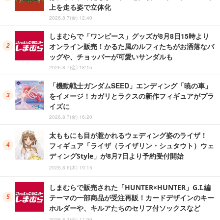
上を走る姿で立体化
2026.8.7(金) 12:40
しまむらで「ワンピース」グッズが8月8日15時より
オンライン販売！かるた風のルフィたちがお洒落なバ
ッグや、チョッパーが可愛いサンダルも
2026.8.7(金) 18:15
「機動戦士ガンダムSEED」エンディング「暁の車」
をイメージ！カガリとラクスの新作フィギュアがプラ
イズに
2026.8.7(金) 16:20
太ももにも目が惹かれるウェディング姿のライザ！
フィギュア「ライザ（ライザリン・シュタウト）ウェ
ディングStyle」が8月7日より予約受付開始
2026.8.6(木) 19:15
しまむらで販売された「HUNTER×HUNTER」G.I.編
テーマの一部商品が受注再販！カードデザインのキー
ホルダーや、キルアたちのセリフ付ソックスなど
2026.8.7(金) 11:00