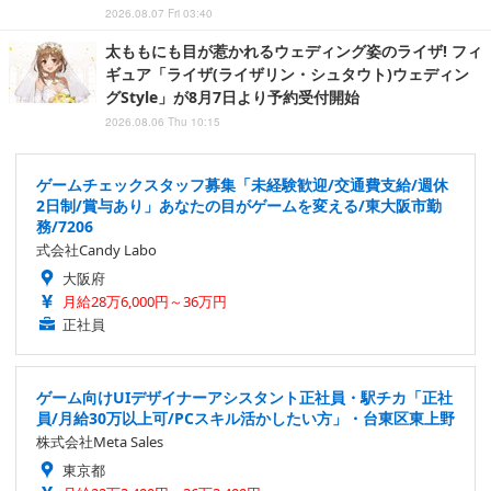
2026.08.07 Fri 03:40
太ももにも目が惹かれるウェディング姿のライザ! フィ
ギュア「ライザ(ライザリン・シュタウト)ウェディン
グStyle」が8月7日より予約受付開始
2026.08.06 Thu 10:15
ゲームチェックスタッフ募集「未経験歓迎/交通費支給/週休
2日制/賞与あり」あなたの目がゲームを変える/東大阪市勤
務/7206
式会社Candy Labo
大阪府
月給28万6,000円～36万円
正社員
ゲーム向けUIデザイナーアシスタント正社員・駅チカ「正社
員/月給30万以上可/PCスキル活かしたい方」・台東区東上野
株式会社Meta Sales
東京都