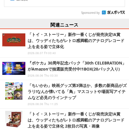
Sponsored by
関連ニュース
「トイ・ストーリー」新作一番くじが発売決定!A賞
は、ウッディたちがレトロ感満載のアナログレコード
上を走る姿で立体化
2026.08.07 Fri 03:40
『ポケカ』30周年記念パック「30th CELEBRATION」
がAmazonで抽選販売受付中!1BOX(20パック入り)
2026.08.06 Thu 03:30
「ちいかわ」映画グッズ第3弾ほか、多数の新商品がズ
ラリ!なんか懐いてる「鳥」マスコットや場面写アイテ
ムなど必見のラインナップ
2026.08.06 Thu 11:25
「トイ・ストーリー」新作一番くじが発売決定!A賞
は、ウッディたちがレトロ感満載のアナログレコード
上を走る姿で立体化 2枚目の写真・画像