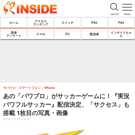
search
menu
アクセス
ホーム
スイッチ
PS5
PS4
ランキング
読者
インサイドちゃ
スマホ
PC
配信者
アンケート
ん
モバイル・スマートフォン
iPhone
あの「パワプロ」がサッカーゲームに！『実況
パワフルサッカー』配信決定、「サクセス」も
搭載 1枚目の写真・画像
2016.7.7 Thu 16:47