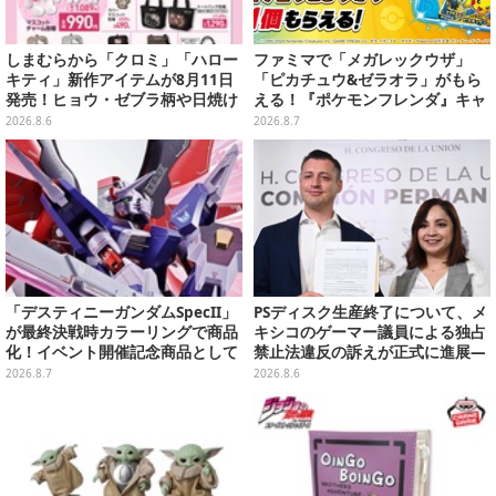
しまむらから「クロミ」「ハロー
ファミマで「メガレックウザ」
キティ」新作アイテムが8月11日
「ピカチュウ&ゼラオラ」がもら
発売！ヒョウ・ゼブラ柄や日焼け
える！『ポケモンフレンダ』キャ
デザインの可愛い雑貨・アパレル
ンペーンが8月11日開始
2026.8.6
2026.8.7
など多数
「デスティニーガンダムSpecII」
PSディスク生産終了について、メ
が最終決戦時カラーリングで商品
キシコのゲーマー議員による独占
化！イベント開催記念商品として
禁止法違反の訴えが正式に進展―
METAL ROBOT魂に新登場
「テクノロジーは自由を拡大する
2026.8.7
2026.8.6
ために役立つべき」