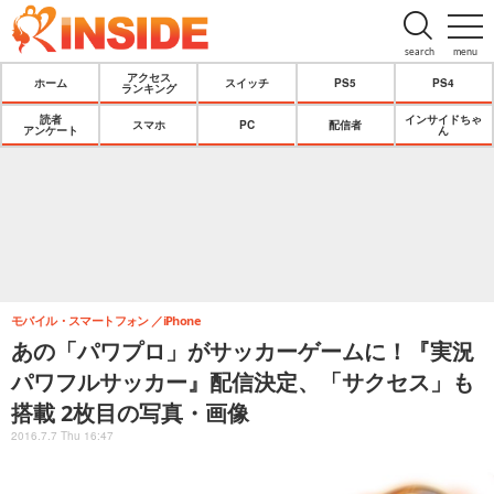
search
menu
アクセス
ホーム
スイッチ
PS5
PS4
ランキング
読者
インサイドちゃ
スマホ
PC
配信者
アンケート
ん
モバイル・スマートフォン
iPhone
あの「パワプロ」がサッカーゲームに！『実況
パワフルサッカー』配信決定、「サクセス」も
搭載 2枚目の写真・画像
2016.7.7 Thu 16:47