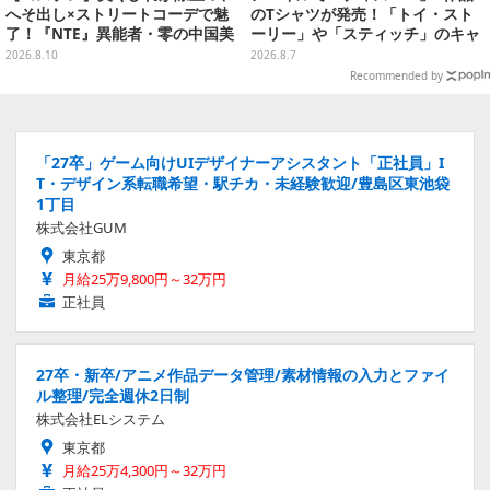
へそ出し×ストリートコーデで魅
のTシャツが発売！「トイ・スト
了！『NTE』異能者・零の中国美
ーリー」や「スティッチ」のキャ
女レイヤーが美しすぎた【写真10
ラを刺しゅうでデザイン
2026.8.10
2026.8.7
枚】
Recommended by
「27卒」ゲーム向けUIデザイナーアシスタント「正社員」I
T・デザイン系転職希望・駅チカ・未経験歓迎/豊島区東池袋
1丁目
株式会社GUM
東京都
月給25万9,800円～32万円
正社員
27卒・新卒/アニメ作品データ管理/素材情報の入力とファイ
ル整理/完全週休2日制
株式会社ELシステム
東京都
月給25万4,300円～32万円