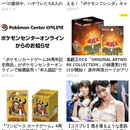
ー”の提供や、ハチワレたち8人の
える！『ポケモンフレンダ』キャ
スプーン置きフィギュアをプレゼ
ンペーンが8月11日開始
2026.7.16
2026.8.7
ント
「ポケモンカードゲーム30周年記
遊戯王OCG「ORIGINAL ARTWO
念商品」がポケモンセンターオン
RK COLLECTION」の抽選受け付
ラインで抽選販売！“本人認証”で
けが開始！ 原作再現カードがアツ
当選率アップ
いスペシャルパック
2026.8.9
2026.8.5
『ワンピース カードゲーム』4周
【コスプレ】透き通るような柔肌