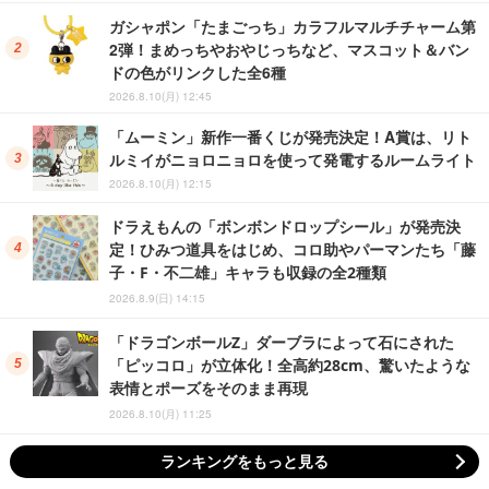
ガシャポン「たまごっち」カラフルマルチチャーム第
2弾！まめっちやおやじっちなど、マスコット＆バン
ドの色がリンクした全6種
2026.8.10(月) 12:45
「ムーミン」新作一番くじが発売決定！A賞は、リト
ルミイがニョロニョロを使って発電するルームライト
2026.8.10(月) 12:15
ドラえもんの「ボンボンドロップシール」が発売決
定！ひみつ道具をはじめ、コロ助やパーマンたち「藤
子・F・不二雄」キャラも収録の全2種類
2026.8.9(日) 14:15
「ドラゴンボールZ」ダーブラによって石にされた
「ピッコロ」が立体化！全高約28cm、驚いたような
表情とポーズをそのまま再現
2026.8.10(月) 11:25
ランキングをもっと見る