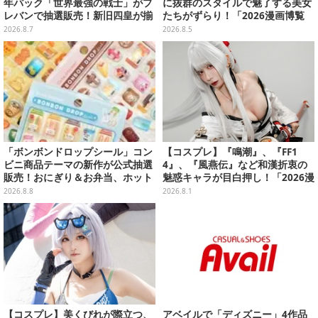
年パック「世界最強の戦士」がプ
に抜群のスタイルで魅了する美女
レバンで抽選販売！新旧四皇が揃
たちがずらり！「2026漫画博覧
い踏み、刃牙作者が描く「カイド
会」美麗コンパニオンまとめ【画
2026.8.7
2026.8.5
ウ」も
像39枚】
「ボンボンドロップシール」コン
【コスプレ】『鳴潮』、『FF1
ビニ商品テーマの新作が公式抽選
4』、『風燕伝』など和漢折衷の
販売！おにぎり＆お弁当、ホット
魅惑キャラが目白押し！「2026漫
スナックなど4種セット
画博覧会」美麗レイヤー13選【写
2026.8.8
2026.8.1
真39枚】
【コスプレ】美くびれが際立つ、
アベイルで「ディズニー」4作品