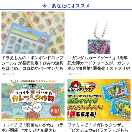
今、あなたにオススメ
ドラえもんの「ボンボンドロップ
「ガンダムカードゲーム」1周年
シール」が発売決定！ひみつ道具
記念弾カードチャームが、ガシャ
をはじめ、コロ助やパーマンたち
ポンで8月第4週発売！ストフリや
「藤子・F・不二雄」キャラも収
νガンダム、キラ・ヤマトなど全2
2026.8.9
2026.8.10
録の全2種類
0種
ココイチで「映画ちいかわ」コラ
ファミマで「メガレックウザ」
ボが開催！“オリジナル島カレ
「ピカチュウ&ゼラオラ」がもら