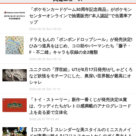
「ポケモンカードゲーム30周年記念商品」がポケモン
センターオンラインで抽選販売!“本人認証”で当選率ア
ップ
2026.08.09 Sun 09:30
ドラえもんの「ボンボンドロップシール」が発売決定!
ひみつ道具をはじめ、コロ助やパーマンたち「藤子・
F・不二雄」キャラも収録の全2種類
2026.08.09 Sun 05:15
ユニクロの「浮世絵」UTが8月17日発売!がしゃどくろ
など妖怪をモチーフにした、奥深い世界観が最高にオ
シャレ
2026.08.08 Sat 15:10
「トイ・ストーリー」新作一番くじが発売決定!A賞
は、ウッディたちがレトロ感満載のアナログレコード
上を走る姿で立体化
2026.08.07 Fri 03:40
【コスプレ】スレンダーな美スタイルのミニスカメイ
ドが夜景に映える!フリルスカートからのぞく美太もも