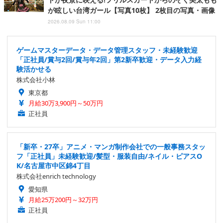
が眩しい台湾ガール【写真10枚】 2枚目の写真・画像
2026.08.09 Sun 11:00
ゲームマスターデータ・データ管理スタッフ・未経験歓迎
「正社員/賞与2回/賞与年2回」第2新卒歓迎・データ入力経
験活かせる
株式会社小林
東京都
月給30万3,900円～50万円
正社員
「新卒・27卒」アニメ・マンガ制作会社での一般事務スタッ
フ「正社員」未経験歓迎/髪型・服装自由/ネイル・ピアスO
K/名古屋市中区錦4丁目
株式会社enrich technology
愛知県
月給25万200円～32万円
正社員