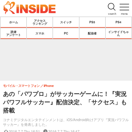
search
menu
アクセス
ホーム
スイッチ
PS5
PS4
ランキング
読者
インサイドちゃ
スマホ
PC
配信者
アンケート
ん
モバイル・スマートフォン
iPhone
あの「パワプロ」がサッカーゲームに！『実況
パワフルサッカー』配信決定、「サクセス」も
搭載
コナミデジタルエンタテインメントは、iOS/Android向けアプリ『実況パワフル
サッカー』を発表しました。
2016.7.7 Thu 16:51
2016.7.7 Thu 16:47