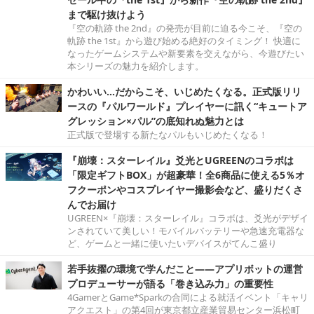
まで駆け抜けよう
『空の軌跡 the 2nd』の発売が目前に迫る今こそ、『空の
軌跡 the 1st』から遊び始める絶好のタイミング！ 快適に
なったゲームシステムや新要素を交えながら、今遊びたい
本シリーズの魅力を紹介します。
かわいい…だからこそ、いじめたくなる。正式版リリ
ースの『パルワールド』プレイヤーに訊く“キュートア
グレッション×パル”の底知れぬ魅力とは
正式版で登場する新たなパルもいじめたくなる！
『崩壊：スターレイル』爻光とUGREENのコラボは
「限定ギフトBOX」が超豪華！全6商品に使える5％オ
フクーポンやコスプレイヤー撮影会など、盛りだくさ
んでお届け
UGREEN×『崩壊：スターレイル』コラボは、爻光がデザイ
ンされていて美しい！モバイルバッテリーや急速充電器な
ど、ゲームと一緒に使いたいデバイスがてんこ盛り
若手抜擢の環境で学んだこと――アプリボットの運営
プロデューサーが語る「巻き込み力」の重要性
4GamerとGame*Sparkの合同による就活イベント「キャリ
アクエスト」の第4回が東京都立産業貿易センター浜松町