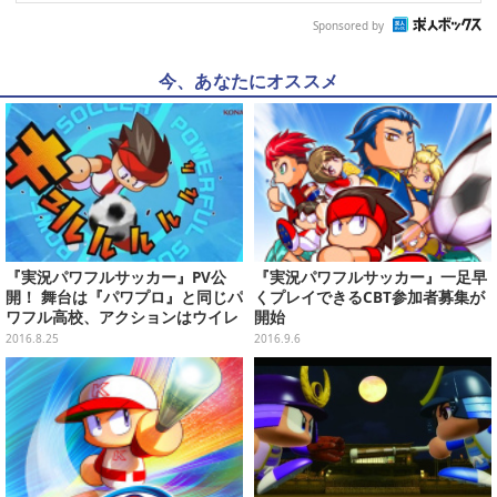
Sponsored by
今、あなたにオススメ
『実況パワフルサッカー』PV公
『実況パワフルサッカー』一足早
開！ 舞台は『パワプロ』と同じパ
くプレイできるCBT参加者募集が
ワフル高校、アクションはウイレ
開始
レエンジンをベースに
2016.8.25
2016.9.6