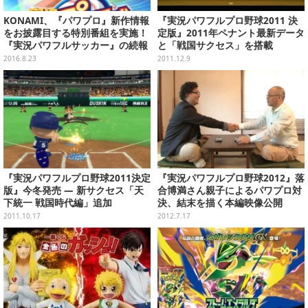
KONAMI、『パワプロ』新作情報
『実況パワフルプロ野球2011 決
をお披露目する特別番組を実施！
定版』2011年ペナント最新データ
『実況パワフルサッカー』の続報
と「戦国サクセス」を搭載
も
2016.8.23
2011.12.9
『実況パワフルプロ野球2011決定
『実況パワフルプロ野球2012』落
版』今冬発売 ― 新サクセス「天
合博満さん親子によるパワプロ対
下統一 戦国時代編」追加
決、結末を描く本編映像公開
2011.10.17
2012.7.17