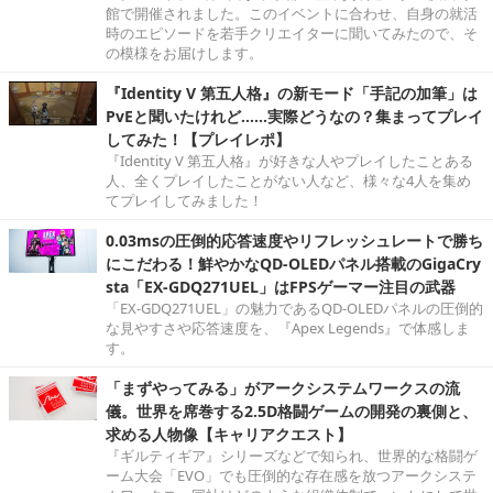
館で開催されました。このイベントに合わせ、自身の就活
時のエピソードを若手クリエイターに聞いてみたので、そ
の模様をお届けします。
『Identity V 第五人格』の新モード「手記の加筆」は
PvEと聞いたけれど……実際どうなの？集まってプレイ
してみた！【プレイレポ】
『Identity V 第五人格』が好きな人やプレイしたことある
人、全くプレイしたことがない人など、様々な4人を集め
てプレイしてみました！
0.03msの圧倒的応答速度やリフレッシュレートで勝ち
にこだわる！鮮やかなQD-OLEDパネル搭載のGigaCry
sta「EX-GDQ271UEL」はFPSゲーマー注目の武器
「EX-GDQ271UEL」の魅力であるQD-OLEDパネルの圧倒的
な見やすさや応答速度を、『Apex Legends』で体感しま
す。
「まずやってみる」がアークシステムワークスの流
儀。世界を席巻する2.5D格闘ゲームの開発の裏側と、
求める人物像【キャリアクエスト】
『ギルティギア』シリーズなどで知られ、世界的な格闘ゲ
ーム大会「EVO」でも圧倒的な存在感を放つアークシステ