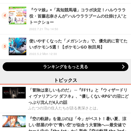
『ウマ娘』×「高知競馬場」コラボ決定！ハルウララ
役・首藤志奈さんが“ハルウララブームの仕掛け人”と
トークショー
2022.7.21 Thu 14:50
使いやすくなった「メガシンカ」で、優先的に育てた
いポケモン5選！【ポケモンGO 秋田局】
2022.5.2 Mon 12:30
ランキングをもっと見る
トピックス
「冒険は楽しいものだ」 ─『FF11』と『ウィザードリ
ィ ヴァリアンツ ダフネ』、"優しくないRPG"の沼にど
っぷり沈んだ4人の話
ふたつの沼の住人たちが語る奥深さとは。
『空の軌跡』を遊ぶのは「今」がベスト！暑い夏、涼
しい部屋の中で“青い空”が似合う大冒険へ―最安値で
セール中の『the 1st』から新作『空の軌跡 the 2nd』