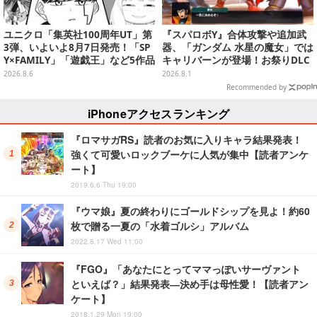
ユニクロ「集英社100周年UT」第
『スパロボY』合体攻撃や追加武
3弾、いよいよ8月7日発売！「SP
器、「ガンダム 水星の魔女」では
Y×FAMILY」「遊戯王」など5作品
キャリバーンが登場！お祭りDLC
をデザイン
「アニバーサリーエキスパンショ
2026.8.6
2026.8.1
ンパック」8月5日配信
Recommended by
iPhoneアクセスランキング
『ロマサガRS』読者のお気に入りキャラ結果発表！
強くて可愛いロックブーケに人気が集中【読者アンケ
ート】
2019.6.6 Thu 19:00
『ウマ娘』夏の終わりにゴールドシップを見よ！約60
枚で贈る一夏の「水着ゴルシ」アルバム
2022.8.17 Wed 11:00
『FGO』「あなたにとってママっぽいサーヴァント
といえば？」結果発表―決め手は母性愛！【読者アン
ケート】
2018.1.29 Mon 19:00