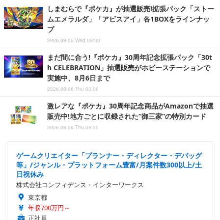
しまむらで『ポケカ』が抽選販売!拡張パック「ストー
ムエメラルダ」「アビスアイ」各1BOXをラインナッ
プ
2026.08.05 Wed 05:00
まだ間に合う!『ポケカ』30周年記念拡張パック「30t
h CELEBRATION」抽選販売がホビーステーションで
実施中、8月6日まで
2026.08.06 Thu 03:00
激レアな『ポケカ』30周年記念商品がAmazonで抽選
販売中!地方ごとに収録された“御三家”の特別カード
2026.08.06 Thu 05:15
ゲームクリエイター「プランナー・ディレクター・デバッグ
等」/ジャンル・プラットフォーム豊富/月案件数300以上/土
日祝休み
株式会社コンフィデンス・インターワークス
東京都
年収700万円～
正社員