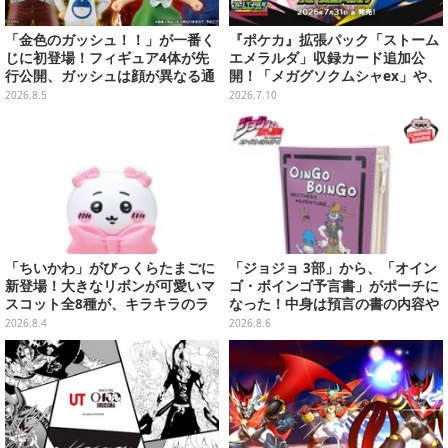
「金色のガッシュ！！」が一番く
『ポケカ』拡張パック「ストーム
じに初登場！フィギュア4体が先
エメラルダ」収録カード追加公
行公開、ガッシュは顔が異なる通
開！「メガグソクムシャex」や、
常/ザケルver.の2種
2枚1組で使うスタジアムがさらに
2026.8.5
2026.7.10
登場
「ちいかわ」がびっくらたまごに
「ジョジョ 3部」から、「オイン
新登場！大きなリボンが可愛いマ
ゴ・ボインゴ予言書」がポーチに
スコット全8種が、キラキラのラ
なった！中身は預言の書の内容や
メ入り入浴剤から飛び出す
アニメ総柄デザインをプリント
2026.8.4
2026.8.6