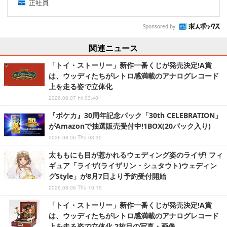
正社員
Sponsored by
関連ニュース
「トイ・ストーリー」新作一番くじが発売決定!A賞
は、ウッディたちがレトロ感満載のアナログレコード
上を走る姿で立体化
2026.08.07 Fri 03:40
『ポケカ』30周年記念パック「30th CELEBRATION」
がAmazonで抽選販売受付中!1BOX(20パック入り)
2026.08.06 Thu 03:30
太ももにも目が惹かれるウェディング姿のライザ! フィ
ギュア「ライザ(ライザリン・シュタウト)ウェディン
グStyle」が8月7日より予約受付開始
2026.08.06 Thu 10:15
「トイ・ストーリー」新作一番くじが発売決定!A賞
は、ウッディたちがレトロ感満載のアナログレコード
上を走る姿で立体化 2枚目の写真・画像