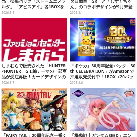
売！拡張パック「ストームエメラ
タ自動車「GR」と「しずくちゃ
ルダ」「アビスアイ」各1BOXを
ん」のコラボデザインが9月末登
ラインナップ
場！くま吉らも描かれた全4柄
2026.8.5
2026.8.1
しまむらで販売された「HUNTER
『ポケカ』30周年記念パック「30
×HUNTER」G.I.編テーマの一部商
th CELEBRATION」がAmazonで
品が受注再販！カードデザインの
抽選販売受付中！1BOX（20パッ
キーホルダーや、キルアたちのセ
ク入り）
2026.8.7
2026.8.6
リフ付ソックスなど
「FAIRY TAIL」20周年記念一番く
「機動戦士ガンダムSEED」エン