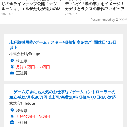
じの全ラインナップ公開！ナツ、
ディング「暁の車」をイメージ！
ルーシィ、エルザたちが迫力のM
カガリとラクスの新作フィギュア
ASTERLISEで初登場
がプライズに
2026.8.3
2026.8.7
Recommended by
未経験採用枠/ゲームテスター/研修制度充実/年間休日125日
以上
株式会社HyBridge
埼玉県
月給30万円～50万円
正社員
「ゲーム好きにも人気のお仕事!」/ゲームコントローラーの
組立補助/月収30万円以上可/寮費無料/研修あり/日払い対応
株式会社Tetote
埼玉県
月給27万円～34万円
正社員