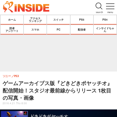
search
menu
アクセス
ホーム
スイッチ
PS5
PS4
ランキング
読者
インサイドちゃ
スマホ
PC
配信者
アンケート
ん
ソニー
PS3
ゲームアーカイブス版『どきどきポヤッチオ』
配信開始！スタジオ最前線からリリース 1枚目
の写真・画像
2016.4.21 Thu 8:00