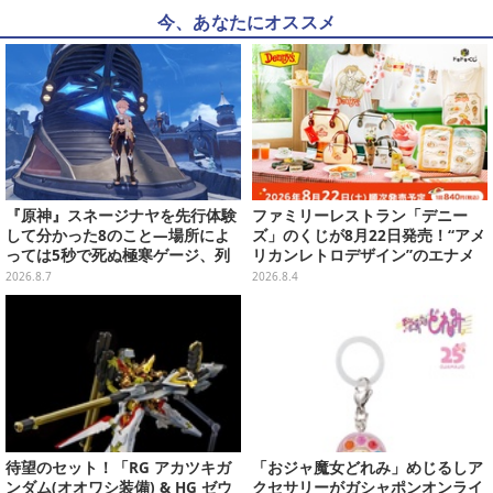
今、あなたにオススメ
『原神』スネージナヤを先行体験
ファミリーレストラン「デニー
して分かった8のこと―場所によ
ズ」のくじが8月22日発売！“アメ
っては5秒で死ぬ極寒ゲージ、列
リカンレトロデザイン”のエナメ
車は“ダイナミック途中下車”可能
ルバッグやTシャツなど、日常使
2026.8.7
2026.8.4
など自由度高め
いできるグッズを用意
待望のセット！「RG アカツキガ
「おジャ魔女どれみ」めじるしア
ンダム(オオワシ装備) & HG ゼウ
クセサリーがガシャポンオンライ