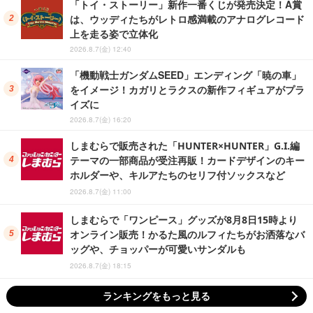
「トイ・ストーリー」新作一番くじが発売決定！A賞
は、ウッディたちがレトロ感満載のアナログレコード
上を走る姿で立体化
2026.8.7(金) 12:40
「機動戦士ガンダムSEED」エンディング「暁の車」
をイメージ！カガリとラクスの新作フィギュアがプラ
イズに
2026.8.7(金) 16:20
しまむらで販売された「HUNTER×HUNTER」G.I.編
テーマの一部商品が受注再販！カードデザインのキー
ホルダーや、キルアたちのセリフ付ソックスなど
2026.8.7(金) 11:00
しまむらで「ワンピース」グッズが8月8日15時より
オンライン販売！かるた風のルフィたちがお洒落なバ
ッグや、チョッパーが可愛いサンダルも
2026.8.7(金) 18:15
ランキングをもっと見る