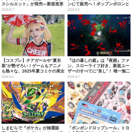
スシルエット」が発売―新規造形
ンにて販売へ！ポップンポロンと
の股関節強化パーツも付属
魔法玉の2連チャームなど全9種
2026.8.7
2026.8.5
【コスプレ】チアガールや“夏衣
『ほの暮しの庭』は『夜廻』ファ
装”が勢ぞろい！ゲームもアニメ
ン、スローライフ好き、新規ユー
も熱々な、2025年夏コミケの美女
ザーのすべてに“良し”！ 唯一無二
レイヤーをプレイバック
の「不穏生活シム」恐怖も暮らし
2026.8.6
2026.8.7
もお好み次第【プレイレポ】
しまむらで『ポケカ』が抽選販
「ボンボンドロップシール」トヨ