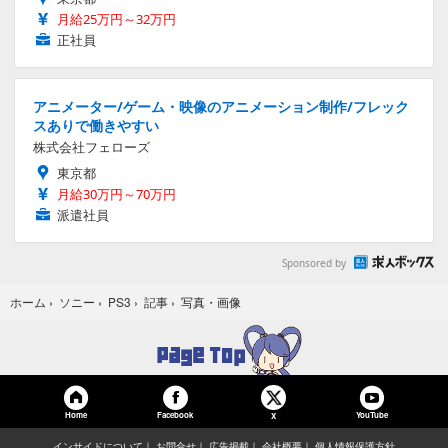
月給25万円～32万円
正社員
アニメーター/ゲーム・映像のアニメーション制作/フレック
スありで働きやすい
株式会社フェローズ
東京都
月給30万円～70万円
派遣社員
Sponsored by
写真・画像
ホーム
›
ソニー
›
PS3
›
記事
›
Home
Facebook
YouTube
X
インサイドについて
お問合せ
広告掲載
会社概要
個人情報保護方針