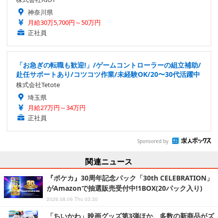
神奈川県
月給30万5,700円～50万円
正社員
「お急ぎの転職も歓迎!」/ゲームコントローラーの組立補助/
赴任サポートあり/コツコツ作業/未経験OK/20〜30代活躍中
株式会社Tetote
埼玉県
月給27万円～34万円
正社員
Sponsored by
関連ニュース
『ポケカ』30周年記念パック「30th CELEBRATION」
がAmazonで抽選販売受付中!1BOX(20パック入り)
2026.08.06 Thu 03:30
「ちいかわ」映画グッズ第3弾ほか、多数の新商品がズ