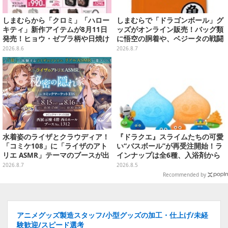
しまむらから「クロミ」「ハロー
しまむらで「ドラゴンボール」グ
キティ」新作アイテムが8月11日
ッズがオンライン販売！バッグ類
発売！ヒョウ・ゼブラ柄や日焼け
に悟空の胴着や、ベジータの戦闘
デザインの可愛い雑貨・アパレル
服を大胆デザイン
2026.8.6
2026.8.7
など多数
水着姿のライザとクラウディア！
『ドラクエ』スライムたちの可愛
「コミケ108」に「ライザのアト
い“バスボール”が再受注開始！ラ
リエ ASMR」テーマのブースが出
インナップは全6種、入浴剤から
展ーアクスタや限定“たる”ボイス
モンスターのフィギュアが出てく
2026.8.7
2026.8.5
ASMRカードも
る
Recommended by
アニメグッズ製造スタッフ/小型グッズの加工・仕上げ/未経
験歓迎/スピード選考