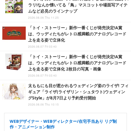
ラリ!なんか懐いてる「鳥」マスコットや場面写アイテ
ムなど必見のラインナップ
2026.08.06 Thu 11:25
「トイ・ストーリー」新作一番くじが発売決定!A賞
は、ウッディたちがレトロ感満載のアナログレコード
上を走る姿で立体化
2026.08.07 Fri 03:40
「トイ・ストーリー」新作一番くじが発売決定!A賞
は、ウッディたちがレトロ感満載のアナログレコード
上を走る姿で立体化 2枚目の写真・画像
2026.08.07 Fri 03:40
太ももにも目が惹かれるウェディング姿のライザ! フィ
ギュア「ライザ(ライザリン・シュタウト)ウェディン
グStyle」が8月7日より予約受付開始
2026.08.06 Thu 10:15
WEBデザイナー・WEBディレクター/在宅手当あり リグ制
作・アニメーション制作