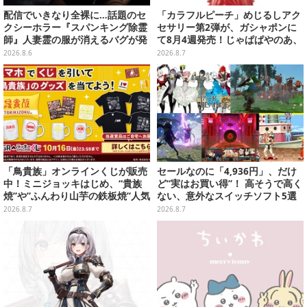
配信でいきなり全裸に…話題のセ
「カラフルピーチ」めじるしアク
クシーホラー『スパンキング除霊
セサリー第2弾が、ガシャポンに
師』人妻霊の服が消えるバグが発
て8月4週発売！じゃぱぱやのあ、
生。「丸裸になる現象を泣きなが
シヴァたちメンバー11名分ライン
2026.8.6
2026.8.7
ら修正しました」と現在はアプデ
ナップ
済み
「鳥貴族」オンラインくじが販売
セールなのに「4,936円」、だけ
中！ミニジョッキはじめ、“貴族
ど“実はお買い得”！ 高そうで高く
焼”や”ふんわり山芋の鉄板焼”人気
ない、意外なスイッチソフト5選
メニューTシャツなどラインナッ
2026.8.7
2026.8.7
プ