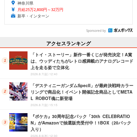
神奈川県
月給25万2,800円～32万円
新卒・インターン
Sponsored by
アクセスランキング
「トイ・ストーリー」新作一番くじが発売決定！A賞
は、ウッディたちがレトロ感満載のアナログレコード
上を走る姿で立体化
2026.8.7(金) 12:40
「デスティニーガンダムSpecII」が最終決戦時カラー
リングで商品化！イベント開催記念商品としてMETA
L ROBOT魂に新登場
2026.8.7(金) 15:15
『ポケカ』30周年記念パック「30th CELEBRATIO
N」がAmazonで抽選販売受付中！1BOX（20パック
入り）
2026.8.6(木) 12:30