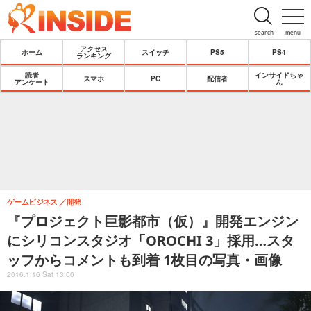
search
menu
アクセス
ホーム
スイッチ
PS5
PS4
ランキング
読者
インサイドちゃ
スマホ
PC
配信者
アンケート
ん
ゲームビジネス
開発
『プロジェクト巨影都市（仮）』開発エンジン
にシリコンスタジオ「OROCHI 3」採用…スタ
ッフからコメントも到着 1枚目の写真・画像
2016.1.16 Sat 13:00