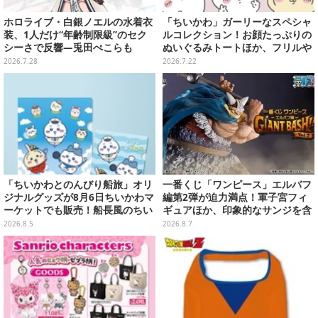
ホロライブ・白銀ノエルの水着衣
「ちいかわ」ガーリーなスペシャ
装、1人だけ“年齢制限級”のセク
ルコレクション！お顔たっぷりの
シーさで反響―兎田ぺこらも
ぬいぐるみトートほか、フリルや
「こ、こんなことが許されていい
リボンが可愛いTシャツなどが発
2026.7.28
2026.7.22
のか？」と興奮隠せず
売
「ちいかわとのんびり船旅」オリ
一番くじ「ワンピース」エルバフ
ジナルグッズが8月6日ちいかわマ
編第2弾が迫力満点！軍子宮フィ
ーケットでも販売！船長風のちい
ギュアほか、印象的なサンジを含
かわやセイレーンたちをデザイン
む“手配書”ポスターなどにも注目
2026.8.5
2026.8.7
した4商品