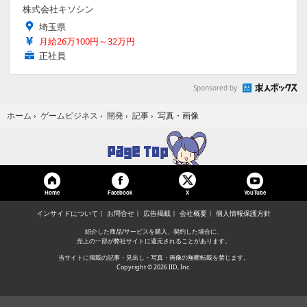
株式会社キソシン
埼玉県
月給26万100円～32万円
正社員
Sponsored by
写真・画像
ホーム
›
ゲームビジネス
›
開発
›
記事
›
Home
Facebook
YouTube
X
インサイドについて
お問合せ
広告掲載
会社概要
個人情報保護方針
紹介した商品/サービスを購入、契約した場合に、
売上の一部が弊社サイトに還元されることがあります。
当サイトに掲載の記事・見出し・写真・画像の無断転載を禁じます。
Copyright © 2026 IID, Inc.