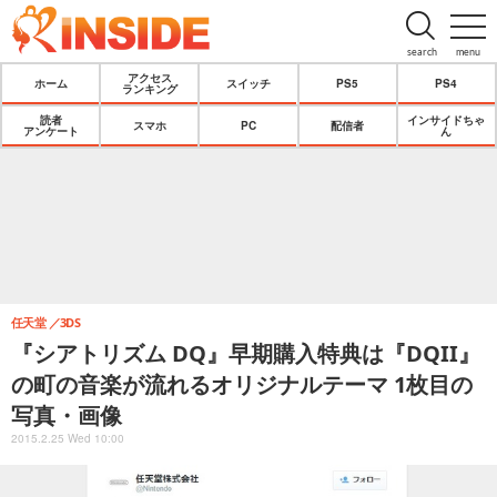
search
menu
アクセス
ホーム
スイッチ
PS5
PS4
ランキング
読者
インサイドちゃ
スマホ
PC
配信者
アンケート
ん
任天堂
3DS
『シアトリズム DQ』早期購入特典は『DQII』
の町の音楽が流れるオリジナルテーマ 1枚目の
写真・画像
2015.2.25 Wed 10:00