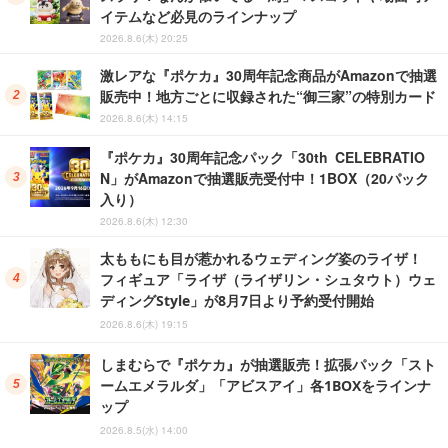
イテムなど必見のラインナップ
2026.8.6(木) 20:25
激レアな『ポケカ』30周年記念商品がAmazonで抽選
販売中！地方ごとに収録された“御三家”の特別カード
2026.8.6(木) 14:15
『ポケカ』30周年記念パック「30th CELEBRATIO
N」がAmazonで抽選販売受付中！1BOX（20パック
入り）
2026.8.6(木) 12:30
太ももにも目が惹かれるウェディング姿のライザ！
フィギュア「ライザ（ライザリン・シュタウト）ウェ
ディングStyle」が8月7日より予約受付開始
2026.8.6(木) 19:15
しまむらで『ポケカ』が抽選販売！拡張パック「スト
ームエメラルダ」「アビスアイ」各1BOXをラインナ
ップ
2026.8.5(水) 14:00