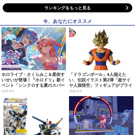
ランキングをもっと見る
今、あなたにオススメ
ホロライブ・さくらみこ＆星街す
「ドラゴンボール」4人揃えた
いせいが登場！『ホロドリ』新イ
い、伝説イラスト第2弾「超サイ
ベント「シンクロする夏のスパー
ヤ人孫悟空」フィギュアがプライ
クル」開催決定ーmiCometのイ
ズ展開！ビッグサイズの「筋斗
2026.8.6
2026.8.4
ベントメモリーや楽曲などが新た
雲」エアぐるみも
に追加へ