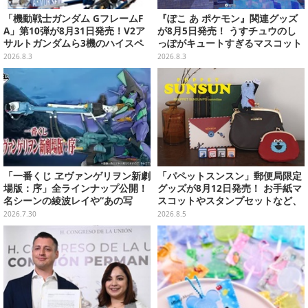
「機動戦士ガンダム GフレームF
『ぽこ あ ポケモン』関連グッズ
A」第10弾が8月31日発売！V2ア
が8月5日発売！ うすチュウのし
サルトガンダムら3機のハイスペ
っぽがキュートすぎるマスコット
ック可動フィギュア
など、まとめてご紹介
2026.8.3
2026.8.3
「一番くじ ヱヴァンゲリヲン新劇
「パペットスンスン」郵便局限定
場版：序」全ラインナップ公開！
グッズが8月12日発売！ お手紙マ
名シーンの綾波レイや“あの写
スコットやスタンプセットなど、
真”の葛城ミサトフィギュアほ
可愛すぎる全5アイテムがライン
2026.7.30
2026.8.5
か、場面写クリアファイルなど
ナップ