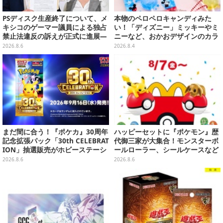
PSディスク生産終了について、メ
本物のペロペロキャンディみた
キシコのゲーマー議員による独占
い！「ディズニー」ミッキーやミ
禁止法違反の訴えが正式に進展―
ニーなど、おかおデザインのカラ
「テクノロジーは自由を拡大する
フルチャーム全10種が8月31日発
2026.8.6
2026.8.4
ために役立つべき」
売
まだ間に合う！『ポケカ』30周年
ハッピーセットに『ポケモン』歴
記念拡張パック「30th CELEBRAT
代御三家が大集合！モンスターボ
ION」抽選販売がホビーステーシ
ールローラー、シールケースなど
ョンで実施中、8月6日まで
全12種
2026.8.6
2026.8.6