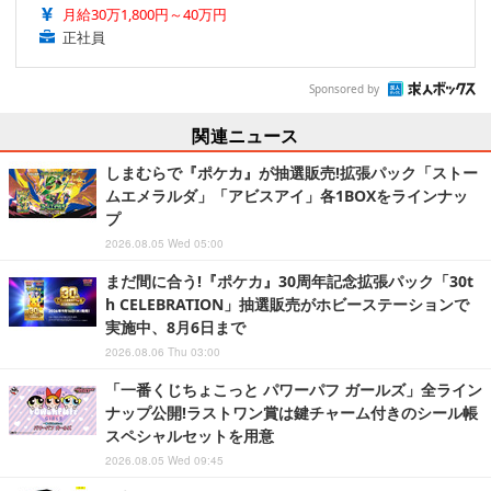
月給30万1,800円～40万円
正社員
Sponsored by
関連ニュース
しまむらで『ポケカ』が抽選販売!拡張パック「ストー
ムエメラルダ」「アビスアイ」各1BOXをラインナッ
プ
2026.08.05 Wed 05:00
まだ間に合う!『ポケカ』30周年記念拡張パック「30t
h CELEBRATION」抽選販売がホビーステーションで
実施中、8月6日まで
2026.08.06 Thu 03:00
「一番くじちょこっと パワーパフ ガールズ」全ライン
ナップ公開!ラストワン賞は鍵チャーム付きのシール帳
スペシャルセットを用意
2026.08.05 Wed 09:45