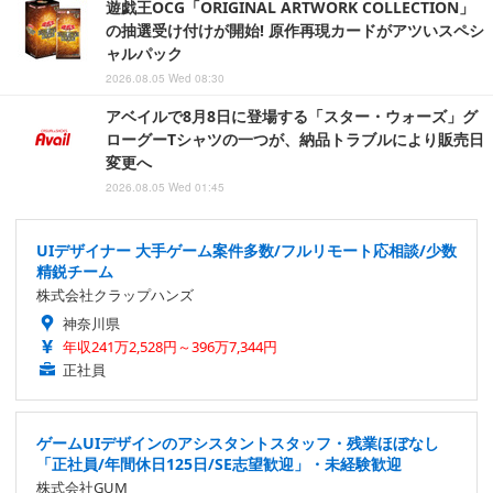
遊戯王OCG「ORIGINAL ARTWORK COLLECTION」
の抽選受け付けが開始! 原作再現カードがアツいスペシ
ャルパック
2026.08.05 Wed 08:30
アベイルで8月8日に登場する「スター・ウォーズ」グ
ローグーTシャツの一つが、納品トラブルにより販売日
変更へ
2026.08.05 Wed 01:45
UIデザイナー 大手ゲーム案件多数/フルリモート応相談/少数
精鋭チーム
株式会社クラップハンズ
神奈川県
年収241万2,528円～396万7,344円
正社員
ゲームUIデザインのアシスタントスタッフ・残業ほぼなし
「正社員/年間休日125日/SE志望歓迎」・未経験歓迎
株式会社GUM