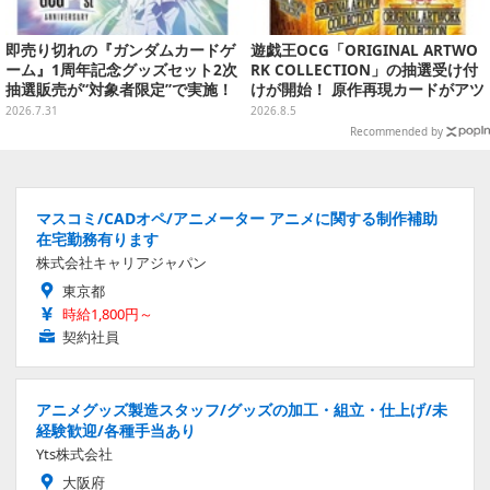
即売り切れの『ガンダムカードゲ
遊戯王OCG「ORIGINAL ARTWO
ーム』1周年記念グッズセット2次
RK COLLECTION」の抽選受け付
抽選販売が“対象者限定”で実施！
けが開始！ 原作再現カードがアツ
プレバン全会員向け3次抽選も
いスペシャルパック
2026.7.31
2026.8.5
Recommended by
マスコミ/CADオペ/アニメーター アニメに関する制作補助
在宅勤務有ります
株式会社キャリアジャパン
東京都
時給1,800円～
契約社員
アニメグッズ製造スタッフ/グッズの加工・組立・仕上げ/未
経験歓迎/各種手当あり
Yts株式会社
大阪府