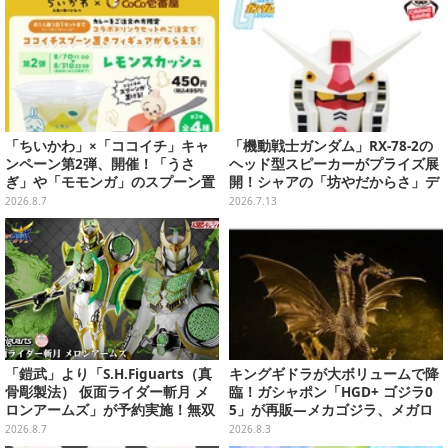
「ちいかわ」×「ココイチ」キャ
「機動戦士ガンダム」RX-78-2の
ンペーン第2弾、開催！「うさ
ヘッド型スピーカーがプライズ展
ぎ」や「モモンガ」のスプーン置
開！シャアの「坊やだからさ」デ
きをGETしよう
ザインなどオシャレなグラス3種
2026.8.7
2026.7.13
も
「鎧武」より「S.H.Figuarts（真
キングギドラが大ボリュームで降
骨彫製法） 仮面ライダー斬月 メ
臨！ガシャポン「HGD+ ゴジラ0
ロンアームズ」が予約実施！無双
5」が再販―メカゴジラ、メガロ
セイバー、メロンディフェンダー
なども揃った全4種
2026.8.7
2026.8.3
が付属