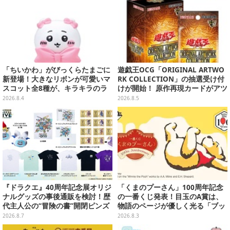
「ちいかわ」がびっくらたまごに
遊戯王OCG「ORIGINAL ARTWO
新登場！大きなリボンが可愛いマ
RK COLLECTION」の抽選受け付
スコット全8種が、キラキラのラ
けが開始！ 原作再現カードがアツ
メ入り入浴剤から飛び出す
いスペシャルパック
2026.8.4
2026.8.5
『ドラクエ』40周年記念展オリジ
「くまのプーさん」100周年記念
ナルグッズの事後通販を検討！歴
の一番くじ発表！目玉のA賞は、
代主人公の“冒険の書”開閉ピンズ
物語のページが優しく光る「ブッ
をはじめ、ユニークなＴシャツや
クシェイプドライト」
2026.8.7
2026.8.3
雑貨など