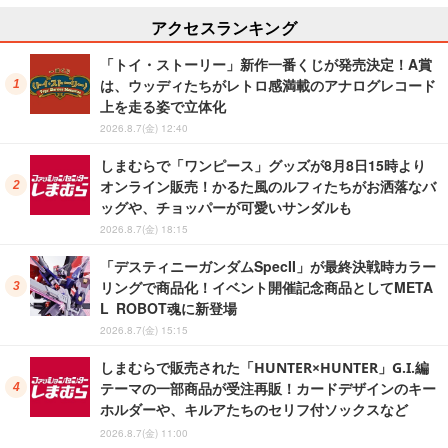
アクセスランキング
「トイ・ストーリー」新作一番くじが発売決定！A賞
は、ウッディたちがレトロ感満載のアナログレコード
上を走る姿で立体化
2026.8.7(金) 12:40
しまむらで「ワンピース」グッズが8月8日15時より
オンライン販売！かるた風のルフィたちがお洒落なバ
ッグや、チョッパーが可愛いサンダルも
2026.8.7(金) 18:15
「デスティニーガンダムSpecII」が最終決戦時カラー
リングで商品化！イベント開催記念商品としてMETA
L ROBOT魂に新登場
2026.8.7(金) 15:15
しまむらで販売された「HUNTER×HUNTER」G.I.編
テーマの一部商品が受注再販！カードデザインのキー
ホルダーや、キルアたちのセリフ付ソックスなど
2026.8.7(金) 11:00