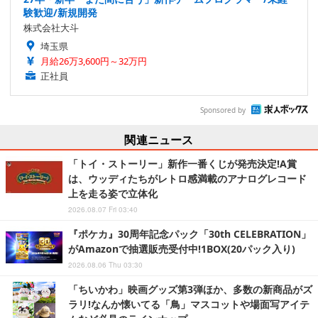
験歓迎/新規開発
株式会社大斗
埼玉県
月給26万3,600円～32万円
正社員
Sponsored by
関連ニュース
「トイ・ストーリー」新作一番くじが発売決定!A賞
は、ウッディたちがレトロ感満載のアナログレコード
上を走る姿で立体化
2026.08.07 Fri 03:40
『ポケカ』30周年記念パック「30th CELEBRATION」
がAmazonで抽選販売受付中!1BOX(20パック入り)
2026.08.06 Thu 03:30
「ちいかわ」映画グッズ第3弾ほか、多数の新商品がズ
ラリ!なんか懐いてる「鳥」マスコットや場面写アイテ