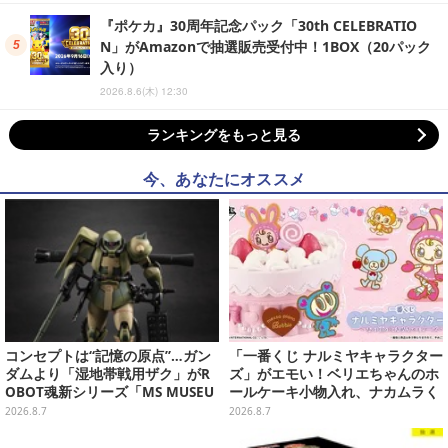
『ポケカ』30周年記念パック「30th CELEBRATIO
N」がAmazonで抽選販売受付中！1BOX（20パック
入り）
2026.8.6(木) 12:30
ランキングをもっと見る
今、あなたにオススメ
コンセプトは“記憶の原点”…ガン
「一番くじ ナルミヤキャラクター
ダムより「湿地帯戦用ザク」がR
ズ」がエモい！ベリエちゃんのホ
OBOT魂新シリーズ「MS MUSEU
ールケーキ小物入れ、ナカムラく
M」で商品化！博物館イメージの
んのマスコットなどがズラリ
2026.8.7
2026.8.7
ベースも注目