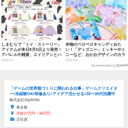
しまむらで「トイ・ストーリー」
本物のペロペロキャンディみた
アイテムが本日8月5日より発売！
い！「ディズニー」ミッキーやミ
アパレルや雑貨、エイリアンとハ
ニーなど、おかおデザインのカラ
ムのダイカットクッションなど盛
フルチャーム全10種が8月31日発
2026.8.5
2026.8.4
りだくさん
売
Recommended by
「ゲームの世界観づくりに関われる仕事」ゲームクリエイタ
ー/未経験OK/研修あり/アイデア活かせる/20〜30代活躍中
株式会社SNJAPAN
東京都
月給27万円～34万円
正社員