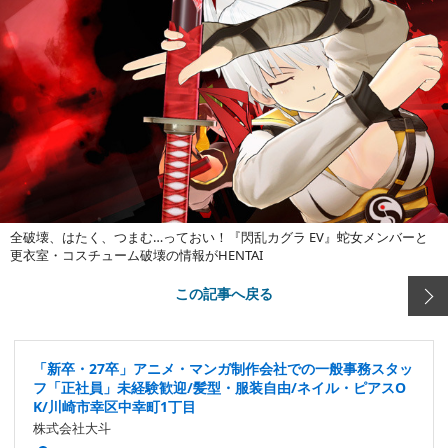
全破壊、はたく、つまむ…っておい！『閃乱カグラ EV』蛇女メンバーと
更衣室・コスチューム破壊の情報がHENTAI
この記事へ戻る
「新卒・27卒」アニメ・マンガ制作会社での一般事務スタッ
フ「正社員」未経験歓迎/髪型・服装自由/ネイル・ピアスO
K/川崎市幸区中幸町1丁目
株式会社大斗