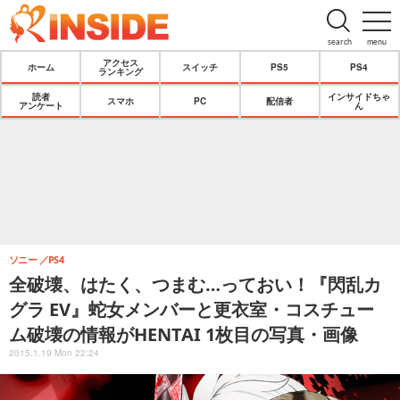
search
menu
アクセス
ホーム
スイッチ
PS5
PS4
ランキング
読者
インサイドちゃ
スマホ
PC
配信者
アンケート
ん
ソニー
PS4
全破壊、はたく、つまむ…っておい！『閃乱カ
グラ EV』蛇女メンバーと更衣室・コスチュー
ム破壊の情報がHENTAI 1枚目の写真・画像
2015.1.19 Mon 22:24