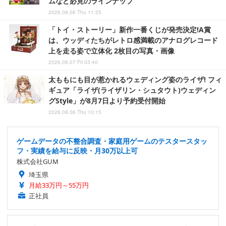
ムなど必見のラインナップ
2026.08.06 Thu 11:25
「トイ・ストーリー」新作一番くじが発売決定!A賞
は、ウッディたちがレトロ感満載のアナログレコード
上を走る姿で立体化 2枚目の写真・画像
2026.08.07 Fri 03:40
太ももにも目が惹かれるウェディング姿のライザ! フィ
ギュア「ライザ(ライザリン・シュタウト)ウェディン
グStyle」が8月7日より予約受付開始
2026.08.06 Thu 10:15
ゲームデータの不整合調査・家庭用ゲームのテスタースタッ
フ・実績を給与に反映・月30万以上可
株式会社GUM
埼玉県
月給33万円～55万円
正社員