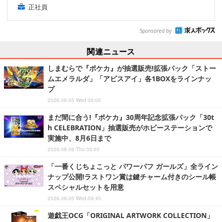
正社員
Sponsored by
関連ニュース
しまむらで『ポケカ』が抽選販売!拡張パック「ストー
ムエメラルダ」「アビスアイ」各1BOXをラインナッ
プ
2026.08.05 Wed 05:00
まだ間に合う!『ポケカ』30周年記念拡張パック「30t
h CELEBRATION」抽選販売がホビーステーションで
実施中、8月6日まで
2026.08.06 Thu 03:00
「一番くじちょこっと パワーパフ ガールズ」全ライン
ナップ公開!ラストワン賞は鍵チャーム付きのシール帳
スペシャルセットを用意
2026.08.05 Wed 09:45
遊戯王OCG「ORIGINAL ARTWORK COLLECTION」