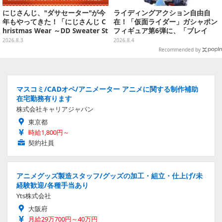
にじさんじ、"ダサセーター"が今
ライディングアクション自由自
年もやってきた！「にじさんじ C
在！「仮面ライダー」ガシャポン
hristmas Wear ～DD Sweater St
フィギュア第6弾に、「ブレイ
yle～」グッズが受注販売へ―狂
ド」「フォーゼ」など全4種
2026.8.3
2026.8.4
蘭メロコも「何からツッコめばい
Recommended by
い」と困惑
マスコミ/CADオペ/アニメーター アニメに関する制作補助
在宅勤務有ります
株式会社キャリアジャパン
東京都
時給1,800円～
契約社員
アニメグッズ製造スタッフ/グッズの加工・組立・仕上げ/未
経験歓迎/各種手当あり
Yts株式会社
大阪府
月給29万700円～40万円