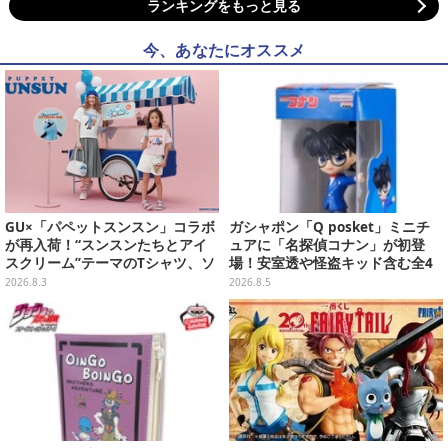
ランキングをもっと見る
今、あなたにオススメ
GU×「パペットスンスン」コラボ
ガシャポン「Q posket」ミニチ
が再入荷！“スンスンたちとアイ
ュアに「名探偵コナン」が初登
スクリーム”テーマのTシャツ、ソ
場！安室透や怪盗キッド含む全4
ックスなどが対象
種、パッケージをもとに裏面まで
2026.8.3
2026.8.5
可愛くデザイン