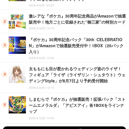
2026.8.6(木) 20:25
激レアな『ポケカ』30周年記念商品がAmazonで抽選
販売中！地方ごとに収録された“御三家”の特別カード
2026.8.6(木) 14:15
『ポケカ』30周年記念パック「30th CELEBRATIO
N」がAmazonで抽選販売受付中！1BOX（20パック
入り）
2026.8.6(木) 12:30
太ももにも目が惹かれるウェディング姿のライザ！
フィギュア「ライザ（ライザリン・シュタウト）ウェ
ディングStyle」が8月7日より予約受付開始
2026.8.6(木) 19:15
しまむらで『ポケカ』が抽選販売！拡張パック「スト
ームエメラルダ」「アビスアイ」各1BOXをラインナ
ップ
2026.8.5(水) 14:00