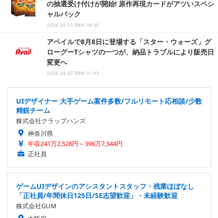
の抽選受け付けが開始! 原作再現カードがアツいスペシ
ャルパック
2026.08.05 Wed 08:30
アベイルで8月8日に登場する「スター・ウォーズ」グ
ローグーTシャツの一つが、納品トラブルにより販売日
変更へ
2026.08.05 Wed 01:45
UIデザイナー 大手ゲーム案件多数/フルリモート応相談/少数
精鋭チーム
株式会社クラップハンズ
神奈川県
年収241万2,528円～396万7,344円
正社員
ゲームUIデザインのアシスタントスタッフ・残業ほぼなし
「正社員/年間休日125日/SE志望歓迎」・未経験歓迎
株式会社GUM