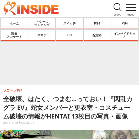
search
menu
アクセス
ホーム
スイッチ
PS5
PS4
ランキング
読者
インサイドちゃ
スマホ
PC
配信者
アンケート
ん
ソニー
PS4
全破壊、はたく、つまむ…っておい！『閃乱カ
グラ EV』蛇女メンバーと更衣室・コスチュー
ム破壊の情報がHENTAI 13枚目の写真・画像
2015.1.19 Mon 22:24