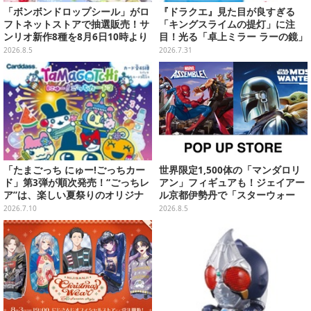
「ボンボンドロップシール」がロ
『ドラクエ』見た目が良すぎる
フトネットストアで抽選販売！サ
「キングスライムの提灯」に注
ンリオ新作8種を8月6日10時より
目！光る「卓上ミラー ラーの鏡」
受付開始
ほか6プライズが8月順次展開
2026.8.5
2026.7.31
「たまごっち にゅー!ごっちカー
世界限定1,500体の「マンダロリ
ド」第3弾が順次発売！“ごっちレ
アン」フィギュアも！ジェイアー
ア”は、楽しい夏祭りのオリジナ
ル京都伊勢丹で「スターウォー
ルアートに
ズ」&「マーベル」ポップアップ
2026.7.10
2026.8.5
ストア開催