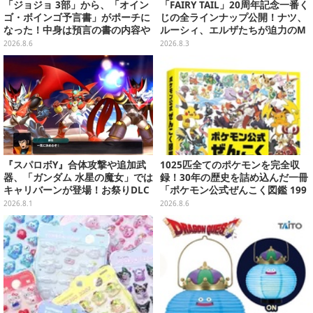
「ジョジョ 3部」から、「オイン
「FAIRY TAIL」20周年記念一番く
ゴ・ボインゴ予言書」がポーチに
じの全ラインナップ公開！ナツ、
なった！中身は預言の書の内容や
ルーシィ、エルザたちが迫力のM
アニメ総柄デザインをプリント
ASTERLISEで初登場
2026.8.6
2026.8.3
『スパロボY』合体攻撃や追加武
1025匹全てのポケモンを完全収
器、「ガンダム 水星の魔女」では
録！30年の歴史を詰め込んだ一冊
キャリバーンが登場！お祭りDLC
「ポケモン公式ぜんこく図鑑 199
「アニバーサリーエキスパンショ
6-2026」が大ボリューム
2026.8.1
2026.8.6
ンパック」8月5日配信