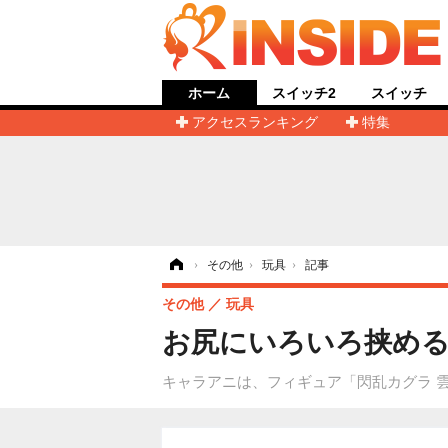
ホーム
スイッチ2
スイッチ
アクセスランキング
特集
ホーム
›
その他
›
玩具
›
記事
その他
玩具
お尻にいろいろ挟める
キャラアニは、フィギュア「閃乱カグラ 