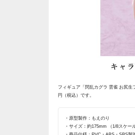
フィギュア「閃乱カグラ 雲雀 お尻生フ
円（税込）です。
・原型製作：もえのり
・サイズ：約175mm （1/8スケー
・商品仕様：PVC・ABS・SBS