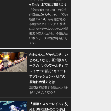
e 2nd』まで駆け抜けよう
『空の軌跡 the 2nd』の発売
が目前に迫る今こそ、『空の
軌跡 the 1st』から遊び始め
る絶好のタイミング！ 快適
になったゲームシステムや新
要素を交えながら、今遊びた
い本シリーズの魅力を紹介し
ます。
かわいい…だからこそ、い
じめたくなる。正式版リリ
ースの『パルワールド』プ
レイヤーに訊く“キュート
アグレッション×パル”の
底知れぬ魅力とは
正式版で登場する新たなパル
もいじめたくなる！
『崩壊：スターレイル』爻
光とUGREENのコラボは