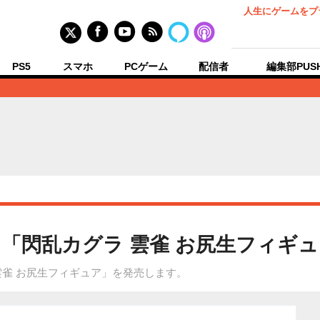
人生にゲームをプ
PS5
スマホ
PCゲーム
配信者
編集部PUS
「閃乱カグラ 雲雀 お尻生フィギ
雲雀 お尻生フィギュア」を発売します。