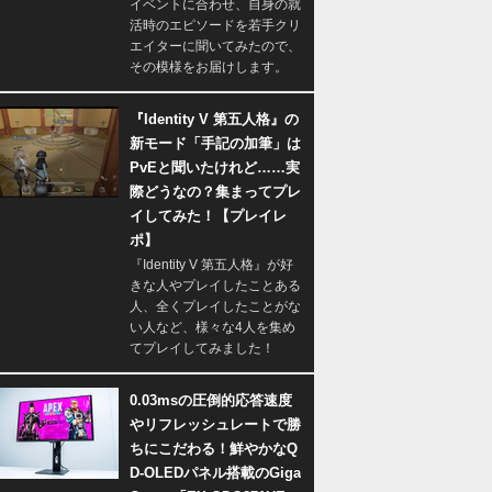
イベントに合わせ、自身の就
活時のエピソードを若手クリ
エイターに聞いてみたので、
その模様をお届けします。
『Identity V 第五人格』の
新モード「手記の加筆」は
PvEと聞いたけれど……実
際どうなの？集まってプレ
イしてみた！【プレイレ
ポ】
『Identity V 第五人格』が好
きな人やプレイしたことある
人、全くプレイしたことがな
い人など、様々な4人を集め
てプレイしてみました！
0.03msの圧倒的応答速度
やリフレッシュレートで勝
ちにこだわる！鮮やかなQ
D-OLEDパネル搭載のGiga