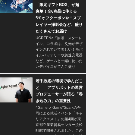
「限定ギフトBOX」が超
豪華！全6商品に使える
5％オフクーポンやコスプ
レイヤー撮影会など、盛り
だくさんでお届け
UGREEN×『崩壊：スターレ
イル』コラボは、爻光がデザ
インされていて美しい！モバ
イルバッテリーや急速充電器
など、ゲームと一緒に使いた
いデバイスがてんこ盛り
若手抜擢の環境で学んだこ
と――アプリボットの運営
プロデューサーが語る「巻
き込み力」の重要性
4GamerとGame*Sparkの合
同による就活イベント「キャ
リアクエスト」の第4回が東
京都立産業貿易センター浜松
町館で開催されました。この