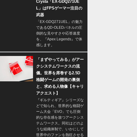
Crysta「EX-GDQ271UE
L」はFPSゲーマー注目の
武器
「EX-GDQ271UEL」の魅力
であるQD-OLEDパネルの圧
倒的な見やすさや応答速度
を、『Apex Legends』で体
感します。
「まずやってみる」がアー
クシステムワークスの流
儀。世界を席巻する2.5D
格闘ゲームの開発の裏側
と、求める人物像【キャリ
アクエスト】
『ギルティギア』シリーズな
どで知られ、世界的な格闘ゲ
ーム大会「EVO」でも圧倒
的な存在感を放つアークシス
テムワークス。同社はどのよ
うな組織体制で、いかにして
世界中のファンを熱狂させる