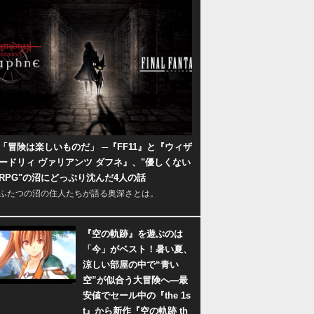
「冒険は楽しいものだ」 ─『FF11』と『ウィザ
ードリィ ヴァリアンツ ダフネ』、"優しくない
RPG"の沼にどっぷり沈んだ4人の話
ふたつの沼の住人たちが語る奥深さとは。
『空の軌跡』を遊ぶのは
「今」がベスト！暑い夏、
涼しい部屋の中で“青い
空”が似合う大冒険へ―最
安値でセール中の『the 1s
t』から新作『空の軌跡 th