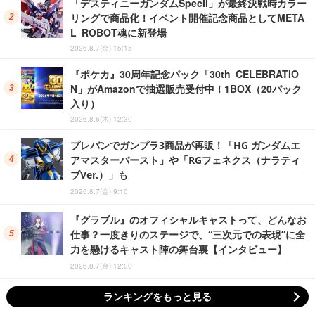
「デスティニーガンダムSpecII」が最終決戦時カラー
リングで商品化！イベント開催記念商品としてMETA
L ROBOT魂に新登場
2026.8.7(金) 15:15
『ポケカ』30周年記念パック「30th CELEBRATIO
N」がAmazonで抽選販売受付中！1BOX（20パック
入り）
2026.8.6(木) 12:30
プレバンでガンプラ3商品が再販！「HG ガンダムエ
アマスターバースト」や「RGフェネクス（ナラティ
ブVer.）」も
2026.8.7(金) 9:10
『グラブル』のオフィシャルキャストって、どんなお
仕事？一度きりのステージで、“三次元での表現”に全
力を懸けるキャスト陣の舞台裏【インタビュー】
2026.8.7(金) 12:00
ランキングをもっと見る