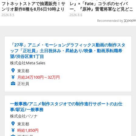
フトネットストアで抽選販売！サ
レ』×「Fate」コラボのセイバ
ンリオ新作8種を8月6日10時より
ー、『原神』雷電将軍など見どこ
受付開始
ろ満載！「ワンフェス」に出展の
2026.8.5
2026.8.6
「HoYoverse」関連フィギュアを
Recommended by
ご紹介【WF2026】
「27卒」アニメ・モーショングラフィックス動画の制作スタ
ッフ「正社員」土日祝休み・昇給あり/映像・動画系転職希
望/渋谷区東1丁目
株式会社Meta Sales
東京都
月給24万100円～32万円
正社員
一般事務/アニメ制作スタジオでの制作進行サポートのお仕
事/駅近/一般事務
株式会社パソナ
東京都
時給1,850円