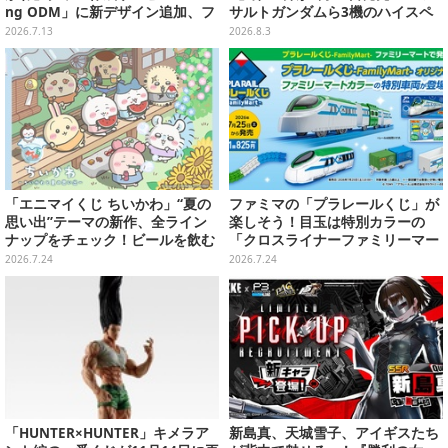
ng ODM」に新デザイン追加、フ
サルトガンダムら3機のハイスペ
ェイスタオルやTシャツなどライ
ック可動フィギュア
2026.7.13
2026.8.3
ンナップ
「エニマイくじ ちいかわ」“夏の
ファミマの「プラレールくじ」が
思い出”テーマの新作、全ライン
楽しそう！目玉は特別カラーの
ナップをチェック！ビールを飲む
「クロスライナーファミリーマー
「くりまんじゅう」ぬいぐるみな
ト号」、その他ライナップも注目
2026.7.24
2026.7.24
ど
「HUNTER×HUNTER」キメラア
新島真、天城雪子、アイギスたち