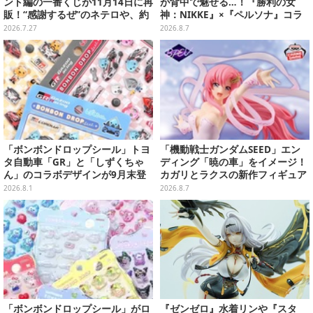
ント編の一番くじが11月14日に再
が背中で魅せる…！『勝利の女
販！“感謝するぜ”のネテロや、約
神：NIKKE』×『ペルソナ』コラ
1mある「ゴンさん フィギュア」
ボキャラ＆KV解禁
2026.7.27
2026.8.7
も
「ボンボンドロップシール」トヨ
「機動戦士ガンダムSEED」エン
タ自動車「GR」と「しずくちゃ
ディング「暁の車」をイメージ！
ん」のコラボデザインが9月末登
カガリとラクスの新作フィギュア
場！くま吉らも描かれた全4柄
がプライズに
2026.8.1
2026.8.7
「ボンボンドロップシール」がロ
『ゼンゼロ』水着リンや『スタ