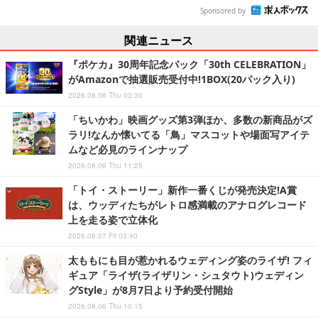
Sponsored by
関連ニュース
『ポケカ』30周年記念パック「30th CELEBRATION」
がAmazonで抽選販売受付中!1BOX(20パック入り)
2026.08.06 Thu 03:30
「ちいかわ」映画グッズ第3弾ほか、多数の新商品がズ
ラリ!なんか懐いてる「鳥」マスコットや場面写アイテ
ムなど必見のラインナップ
2026.08.06 Thu 11:25
「トイ・ストーリー」新作一番くじが発売決定!A賞
は、ウッディたちがレトロ感満載のアナログレコード
上を走る姿で立体化
2026.08.07 Fri 03:40
太ももにも目が惹かれるウェディング姿のライザ! フィ
ギュア「ライザ(ライザリン・シュタウト)ウェディン
グStyle」が8月7日より予約受付開始
2026.08.06 Thu 10:15