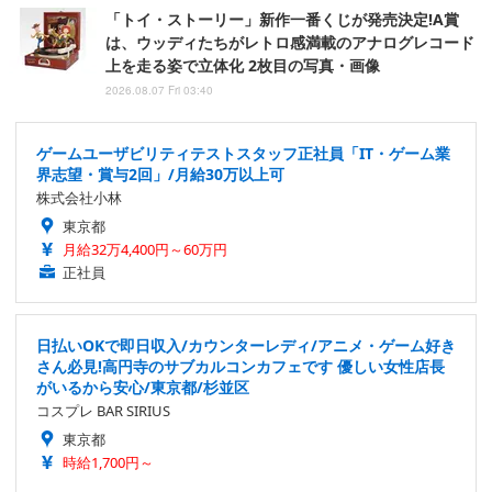
「トイ・ストーリー」新作一番くじが発売決定!A賞
は、ウッディたちがレトロ感満載のアナログレコード
上を走る姿で立体化 2枚目の写真・画像
2026.08.07 Fri 03:40
ゲームユーザビリティテストスタッフ正社員「IT・ゲーム業
界志望・賞与2回」/月給30万以上可
株式会社小林
東京都
月給32万4,400円～60万円
正社員
日払いOKで即日収入/カウンターレディ/アニメ・ゲーム好き
さん必見!高円寺のサブカルコンカフェです 優しい女性店長
がいるから安心/東京都/杉並区
コスプレ BAR SIRIUS
東京都
時給1,700円～