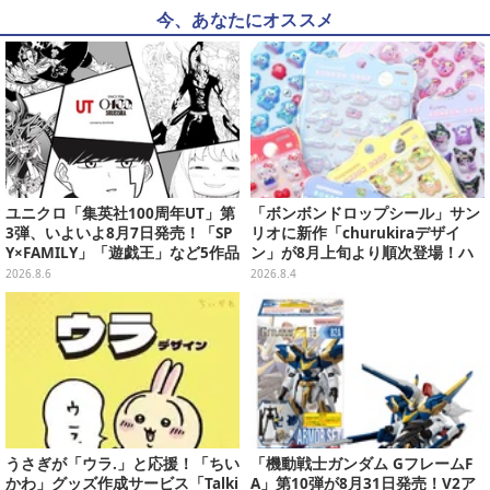
今、あなたにオススメ
ユニクロ「集英社100周年UT」第
「ボンボンドロップシール」サン
3弾、いよいよ8月7日発売！「SP
リオに新作「churukiraデザイ
Y×FAMILY」「遊戯王」など5作品
ン」が8月上旬より順次登場！ハ
をデザイン
ローキティ、はぴだんぶいなど全
2026.8.6
2026.8.4
8種類
うさぎが「ウラ.」と応援！「ちい
「機動戦士ガンダム GフレームF
かわ」グッズ作成サービス「Talki
A」第10弾が8月31日発売！V2ア