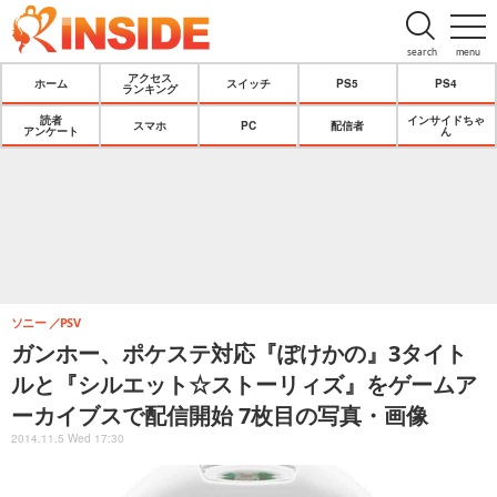
search
menu
アクセス
ホーム
スイッチ
PS5
PS4
ランキング
読者
インサイドちゃ
スマホ
PC
配信者
アンケート
ん
ソニー
PSV
ガンホー、ポケステ対応『ぽけかの』3タイト
ルと『シルエット☆ストーリィズ』をゲームア
ーカイブスで配信開始 7枚目の写真・画像
2014.11.5 Wed 17:30