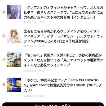
『グラブル』のオフィシャルキャストって、どんなお
仕事？一度きりのステージで、“三次元での表現”に全
力を懸けるキャスト陣の舞台裏【インタビュー】
2026.8.7(金) 12:00
太ももにも目が惹かれるウェディング姿のライザ！
フィギュア「ライザ（ライザリン・シュタウト）ウェ
ディングStyle」が8月7日より予約受付開始
2026.8.6(木) 19:15
「ちいかわ」映画グッズ第3弾ほか、多数の新商品が
ズラリ！なんか懐いてる「鳥」マスコットや場面写ア
イテムなど必見のラインナップ
2026.8.6(木) 20:25
『ポケカ』30周年記念パック「30th CELEBRATIO
N」がAmazonで抽選販売受付中！1BOX（20パック
入り）
2026.8.6(木) 12:30
ランキングをもっと見る