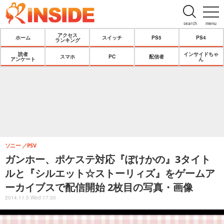
search
menu
アクセス
ホーム
スイッチ
PS5
PS4
ランキング
読者
インサイドちゃ
スマホ
PC
配信者
アンケート
ん
ソニー
PSV
ガンホー、ポケステ対応『ぽけかの』3タイト
ルと『シルエット☆ストーリィズ』をゲームア
ーカイブスで配信開始 2枚目の写真・画像
2014.11.5 Wed 17:30