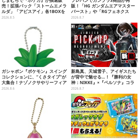
しまむらで『ポケカ』が抽選販
プレバンでガンプラ3商品が再
売！拡張パック「ストームエメラ
販！「HG ガンダムエアマスター
ルダ」「アビスアイ」各1BOXを
バースト」や「RGフェネクス
ラインナップ
（ナラティブVer.）」も
2026.8.5
2026.8.7
ガシャポン『ポケモン』スイング
新島真、天城雪子、アイギスたち
コレクションに、“くさタイプ”が
が背中で魅せる…！『勝利の女
大集合！ナゾノクサやリーフィア
神：NIKKE』×『ペルソナ』コラ
など全5種が仲間入り
ボキャラ＆KV解禁
2026.8.6
2026.8.7