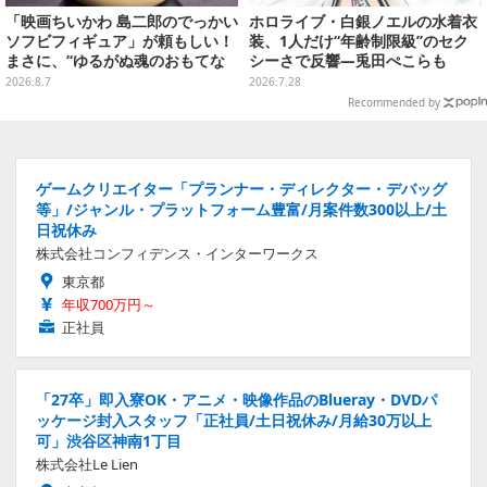
「映画ちいかわ 島二郎のでっかい
ホロライブ・白銀ノエルの水着衣
ソフビフィギュア」が頼もしい！
装、1人だけ“年齢制限級”のセク
まさに、“ゆるがぬ魂のおもてな
シーさで反響―兎田ぺこらも
し”
「こ、こんなことが許されていい
2026.8.7
2026.7.28
のか？」と興奮隠せず
Recommended by
ゲームクリエイター「プランナー・ディレクター・デバッグ
等」/ジャンル・プラットフォーム豊富/月案件数300以上/土
日祝休み
株式会社コンフィデンス・インターワークス
東京都
年収700万円～
正社員
「27卒」即入寮OK・アニメ・映像作品のBlueray・DVDパ
ッケージ封入スタッフ「正社員/土日祝休み/月給30万以上
可」渋谷区神南1丁目
株式会社Le Lien