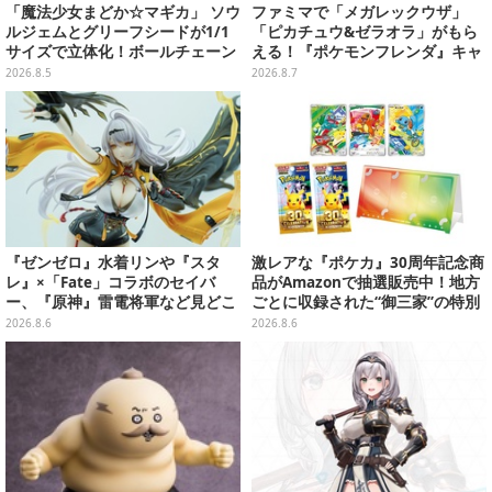
「魔法少女まどか☆マギカ」 ソウ
ファミマで「メガレックウザ」
ルジェムとグリーフシードが1/1
「ピカチュウ&ゼラオラ」がもら
サイズで立体化！ボールチェーン
える！『ポケモンフレンダ』キャ
を外せばフィギュアとして飾れる
ンペーンが8月11日開始
2026.8.5
2026.8.7
ガシャポン全6種
『ゼンゼロ』水着リンや『スタ
激レアな『ポケカ』30周年記念商
レ』×「Fate」コラボのセイバ
品がAmazonで抽選販売中！地方
ー、『原神』雷電将軍など見どこ
ごとに収録された“御三家”の特別
ろ満載！「ワンフェス」に出展の
カード
2026.8.6
2026.8.6
「HoYoverse」関連フィギュアを
ご紹介【WF2026】