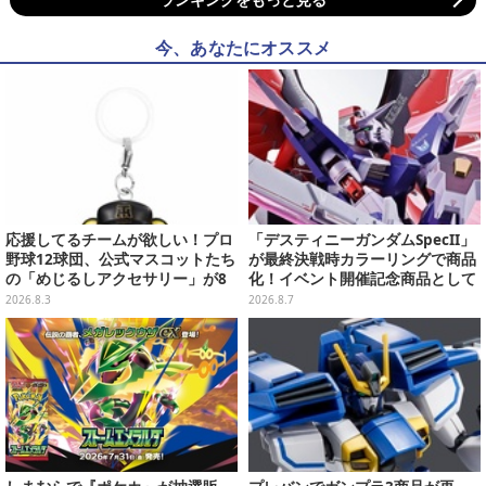
今、あなたにオススメ
応援してるチームが欲しい！プロ
「デスティニーガンダムSpecII」
野球12球団、公式マスコットたち
が最終決戦時カラーリングで商品
の「めじるしアクセサリー」が8
化！イベント開催記念商品として
月第2週より再販
METAL ROBOT魂に新登場
2026.8.3
2026.8.7