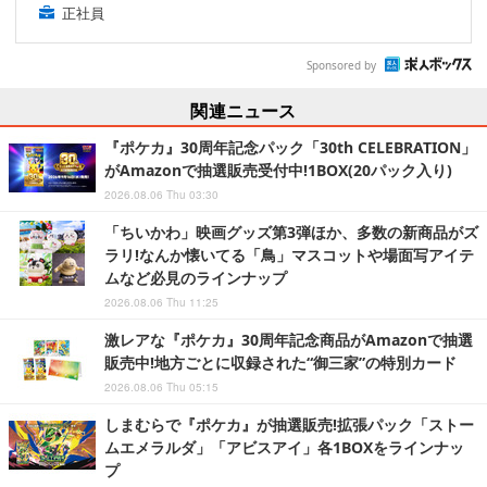
正社員
Sponsored by
関連ニュース
『ポケカ』30周年記念パック「30th CELEBRATION」
がAmazonで抽選販売受付中!1BOX(20パック入り)
2026.08.06 Thu 03:30
「ちいかわ」映画グッズ第3弾ほか、多数の新商品がズ
ラリ!なんか懐いてる「鳥」マスコットや場面写アイテ
ムなど必見のラインナップ
2026.08.06 Thu 11:25
激レアな『ポケカ』30周年記念商品がAmazonで抽選
販売中!地方ごとに収録された“御三家”の特別カード
2026.08.06 Thu 05:15
しまむらで『ポケカ』が抽選販売!拡張パック「ストー
ムエメラルダ」「アビスアイ」各1BOXをラインナッ
プ