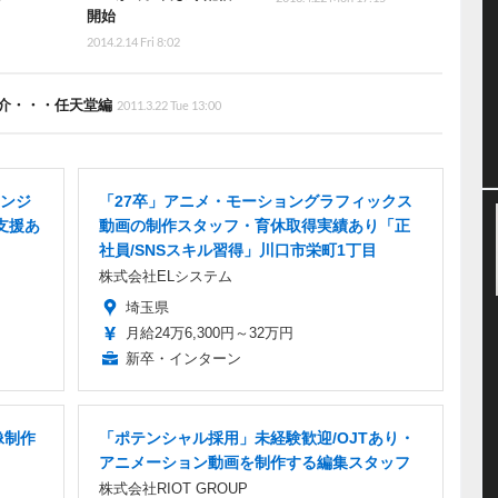
開始
2014.2.14 Fri 8:02
介・・・任天堂編
2011.3.22 Tue 13:00
ンジ
「27卒」アニメ・モーショングラフィックス
支援あ
動画の制作スタッフ・育休取得実績あり「正
社員/SNSスキル習得」川口市栄町1丁目
株式会社ELシステム
埼玉県
月給24万6,300円～32万円
新卒・インターン
像制作
「ポテンシャル採用」未経験歓迎/OJTあり・
アニメーション動画を制作する編集スタッフ
株式会社RIOT GROUP