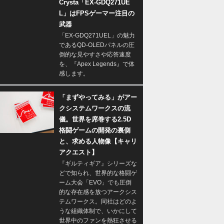
Crysta「EX-GDQ271UE
L」はFPSゲーマー注目の
武器
「EX-GDQ271UEL」の魅力
であるQD-OLEDパネルの圧
倒的な見やすさや応答速度
を、『Apex Legends』で体
感します。
「まずやってみる」がアー
クシステムワークスの流
儀。世界を席巻する2.5D
格闘ゲームの開発の裏側
と、求める人物像【キャリ
アクエスト】
『ギルティギア』シリーズな
どで知られ、世界的な格闘ゲ
ーム大会「EVO」でも圧倒
的な存在感を放つアークシス
テムワークス。同社はどのよ
うな組織体制で、いかにして
世界中のファンを熱狂させる