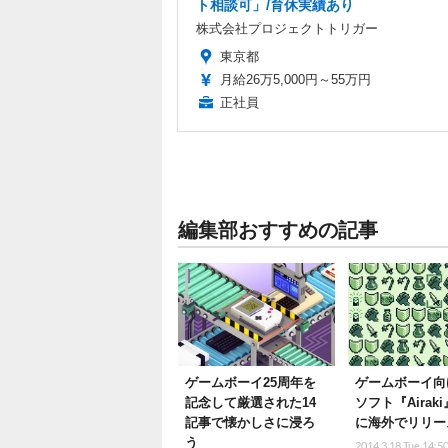
ト相談可」/育休実績あり
株式会社プロジェクトトリガー
東京都
月給26万5,000円～55万円
正社員
編集部おすすめの記事
ゲームボーイ25周年を
ゲームボーイ向
記念して厳選された14
ソフト『Airak
記事で懐かしさに浸ろ
に海外でリリー
う
2014.3.18 Tue 14:5