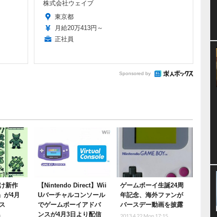
株式会社ウェイブ
東京都
月給20万413円～
正社員
Sponsored by
け新作
【Nintendo Direct】Wii
ゲームボーイ生誕24周
i』が4月
Uバーチャルコンソール
年記念、海外ファンが
ス
でゲームボーイアドバ
バースデー動画を披露
ンスが4月3日より配信
0
2013.4.22 Mon 17:15