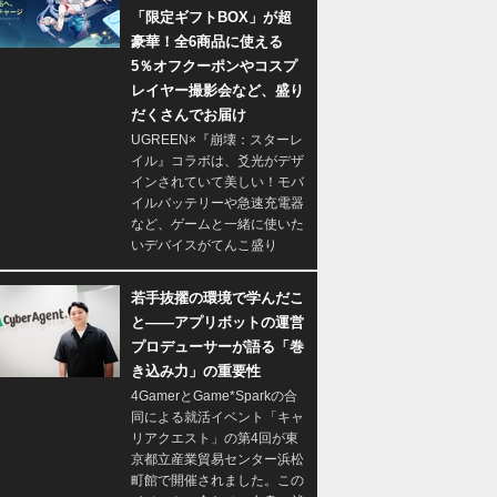
「限定ギフトBOX」が超
豪華！全6商品に使える
5％オフクーポンやコスプ
レイヤー撮影会など、盛り
だくさんでお届け
UGREEN×『崩壊：スターレ
イル』コラボは、爻光がデザ
インされていて美しい！モバ
イルバッテリーや急速充電器
など、ゲームと一緒に使いた
いデバイスがてんこ盛り
若手抜擢の環境で学んだこ
と――アプリボットの運営
プロデューサーが語る「巻
き込み力」の重要性
4GamerとGame*Sparkの合
同による就活イベント「キャ
リアクエスト」の第4回が東
京都立産業貿易センター浜松
町館で開催されました。この