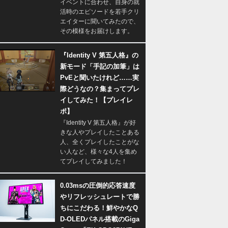
イベントに合わせ、自身の就
活時のエピソードを若手クリ
エイターに聞いてみたので、
その模様をお届けします。
『Identity V 第五人格』の
新モード「手記の加筆」は
PvEと聞いたけれど……実
際どうなの？集まってプレ
イしてみた！【プレイレ
ポ】
『Identity V 第五人格』が好
きな人やプレイしたことある
人、全くプレイしたことがな
い人など、様々な4人を集め
てプレイしてみました！
0.03msの圧倒的応答速度
やリフレッシュレートで勝
ちにこだわる！鮮やかなQ
D-OLEDパネル搭載のGiga