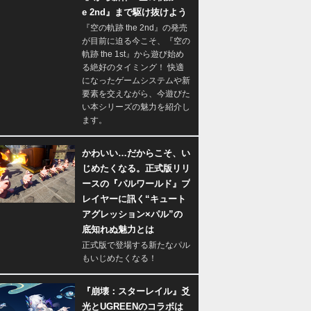
e 2nd』まで駆け抜けよう
『空の軌跡 the 2nd』の発売
が目前に迫る今こそ、『空の
軌跡 the 1st』から遊び始め
る絶好のタイミング！ 快適
になったゲームシステムや新
要素を交えながら、今遊びた
い本シリーズの魅力を紹介し
ます。
かわいい…だからこそ、い
じめたくなる。正式版リリ
ースの『パルワールド』プ
レイヤーに訊く“キュート
アグレッション×パル”の
底知れぬ魅力とは
正式版で登場する新たなパル
もいじめたくなる！
『崩壊：スターレイル』爻
光とUGREENのコラボは