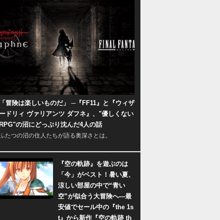
「冒険は楽しいものだ」 ─『FF11』と『ウィザ
ードリィ ヴァリアンツ ダフネ』、"優しくない
RPG"の沼にどっぷり沈んだ4人の話
ふたつの沼の住人たちが語る奥深さとは。
『空の軌跡』を遊ぶのは
「今」がベスト！暑い夏、
涼しい部屋の中で“青い
空”が似合う大冒険へ―最
安値でセール中の『the 1s
t』から新作『空の軌跡 th