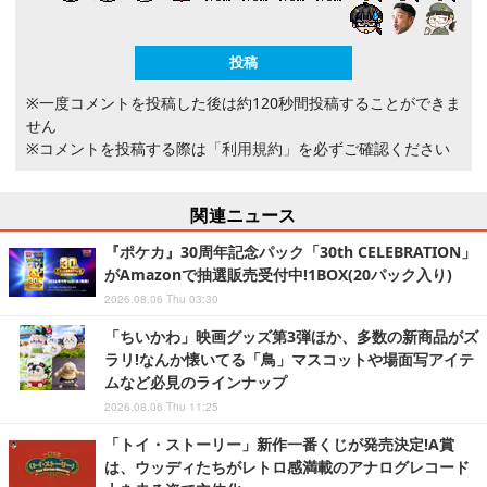
※一度コメントを投稿した後は約120秒間投稿することができま
せん
※コメントを投稿する際は
「利用規約」
を必ずご確認ください
関連ニュース
『ポケカ』30周年記念パック「30th CELEBRATION」
がAmazonで抽選販売受付中!1BOX(20パック入り)
2026.08.06 Thu 03:30
「ちいかわ」映画グッズ第3弾ほか、多数の新商品がズ
ラリ!なんか懐いてる「鳥」マスコットや場面写アイテ
ムなど必見のラインナップ
2026.08.06 Thu 11:25
「トイ・ストーリー」新作一番くじが発売決定!A賞
は、ウッディたちがレトロ感満載のアナログレコード