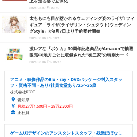
上を走る姿で立体化
2026.08.07 Fri 03:40
太ももにも目が惹かれるウェディング姿のライザ! フィ
ギュア「ライザ(ライザリン・シュタウト)ウェディン
グStyle」が8月7日より予約受付開始
2026.08.06 Thu 10:15
激レアな『ポケカ』30周年記念商品がAmazonで抽選
販売中!地方ごとに収録された“御三家”の特別カード
2026.08.06 Thu 05:15
アニメ・映像作品のBlu・ray・DVDパッケージ封入スタッ
フ・資格不問・あり/社員食堂あり/25〜35歳
株式会社RIOT
愛知県
月給27万1,600円～39万2,300円
正社員
ゲームUIデザインのアシスタントスタッフ・残業ほぼなし