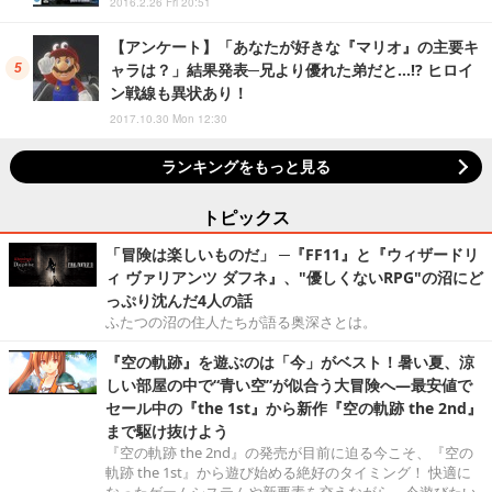
2016.2.26 Fri 20:51
【アンケート】「あなたが好きな『マリオ』の主要キ
ャラは？」結果発表─兄より優れた弟だと…!? ヒロイ
ン戦線も異状あり！
2017.10.30 Mon 12:30
ランキングをもっと見る
トピックス
「冒険は楽しいものだ」 ─『FF11』と『ウィザードリ
ィ ヴァリアンツ ダフネ』、"優しくないRPG"の沼にど
っぷり沈んだ4人の話
ふたつの沼の住人たちが語る奥深さとは。
『空の軌跡』を遊ぶのは「今」がベスト！暑い夏、涼
しい部屋の中で“青い空”が似合う大冒険へ―最安値で
セール中の『the 1st』から新作『空の軌跡 the 2nd』
まで駆け抜けよう
『空の軌跡 the 2nd』の発売が目前に迫る今こそ、『空の
軌跡 the 1st』から遊び始める絶好のタイミング！ 快適に
なったゲームシステムや新要素を交えながら、今遊びたい