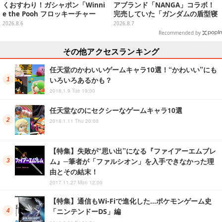
くおすわり！ガシャポン「Winni
アブランド「NANGA」コラボ！
e the Pooh フロッキーチャー
完売していた「ガンダムの盾型寝
ム」ふわふわでどれも可愛い全4
袋」も2次受注開始
2026.8.6
2026.8.7
種
Recommended by
その他アクセスランキング
任天堂のかわいいゲームキャラ10選！“かわいい”にも
いろいろあるかも？
2018.1.9 Tue 19:00
任天堂なのにセクシーなゲームキャラ10選
2018.1.11 Thu 20:00
【特集】失敗が“思い出”になる『ファイアーエムブレ
ム』─筆者が「ファルシオン」を入手できなかった理
由とその結末！
2017.11.27 Mon 12:00
【特集】通信もWi-Fiで進化した…ポケモンゲーム史
「ニンテンドーDS」編