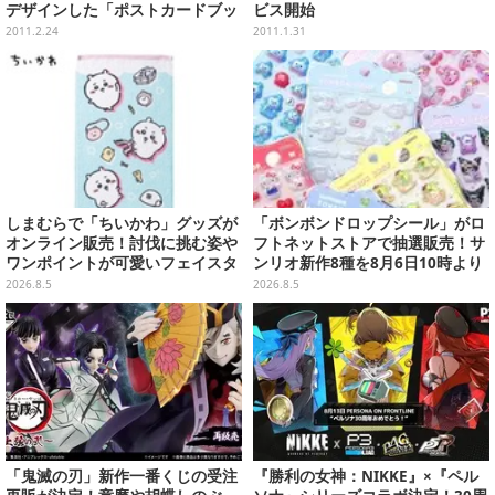
デザインした「ポストカードブッ
ビス開始
ク」
2011.2.24
2011.1.31
しまむらで「ちいかわ」グッズが
「ボンボンドロップシール」がロ
オンライン販売！討伐に挑む姿や
フトネットストアで抽選販売！サ
ワンポイントが可愛いフェイスタ
ンリオ新作8種を8月6日10時より
オル、バスマットなど全14種
受付開始
2026.8.5
2026.8.5
「鬼滅の刃」新作一番くじの受注
『勝利の女神：NIKKE』×『ペル