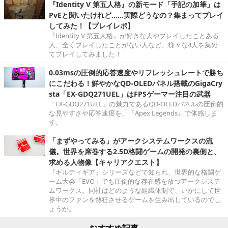
『Identity V 第五人格』の新モード「手記の加筆」は
PvEと聞いたけれど……実際どうなの？集まってプレイ
してみた！【プレイレポ】
『Identity V 第五人格』が好きな人やプレイしたことある
人、全くプレイしたことがない人など、様々な4人を集め
てプレイしてみました！
0.03msの圧倒的応答速度やリフレッシュレートで勝ち
にこだわる！鮮やかなQD-OLEDパネル搭載のGigaCry
sta「EX-GDQ271UEL」はFPSゲーマー注目の武器
「EX-GDQ271UEL」の魅力であるQD-OLEDパネルの圧倒的
な見やすさや応答速度を、『Apex Legends』で体感しま
す。
「まずやってみる」がアークシステムワークスの流
儀。世界を席巻する2.5D格闘ゲームの開発の裏側と、
求める人物像【キャリアクエスト】
『ギルティギア』シリーズなどで知られ、世界的な格闘ゲ
ーム大会「EVO」でも圧倒的な存在感を放つアークシステ
ムワークス。同社はどのような組織体制で、いかにして世
界中のファンを熱狂させるゲームを生み出しているのでし
ょうか。
おすすめ記事