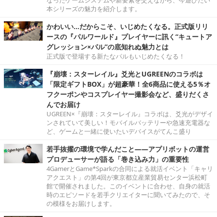
本シリーズの魅力を紹介します。
かわいい…だからこそ、いじめたくなる。正式版リリ
ースの『パルワールド』プレイヤーに訊く“キュートア
グレッション×パル”の底知れぬ魅力とは
正式版で登場する新たなパルもいじめたくなる！
『崩壊：スターレイル』爻光とUGREENのコラボは
「限定ギフトBOX」が超豪華！全6商品に使える5％オ
フクーポンやコスプレイヤー撮影会など、盛りだくさ
んでお届け
UGREEN×『崩壊：スターレイル』コラボは、爻光がデザイ
ンされていて美しい！モバイルバッテリーや急速充電器な
ど、ゲームと一緒に使いたいデバイスがてんこ盛り
若手抜擢の環境で学んだこと――アプリボットの運営
プロデューサーが語る「巻き込み力」の重要性
4GamerとGame*Sparkの合同による就活イベント「キャリ
アクエスト」の第4回が東京都立産業貿易センター浜松町
館で開催されました。このイベントに合わせ、自身の就活
時のエピソードを若手クリエイターに聞いてみたので、そ
の模様をお届けします。