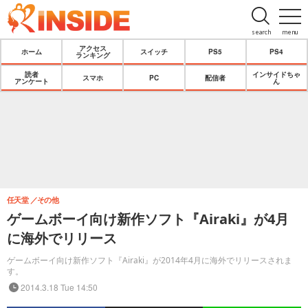
search
menu
アクセス
ホーム
スイッチ
PS5
PS4
ランキング
読者
インサイドちゃ
スマホ
PC
配信者
アンケート
ん
任天堂
その他
ゲームボーイ向け新作ソフト『Airaki』が4月
に海外でリリース
ゲームボーイ向け新作ソフト『Airaki』が2014年4月に海外でリリースされま
す。
2014.3.18 Tue 14:50