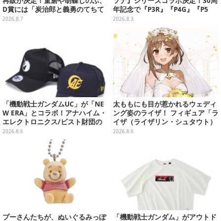
再販が決定！童磨や胡蝶しのぶ、
ソナ』シリーズコラボ決定！30周
D賞には「炭治郎と義勇のてちて
年記念で『P3R』『P4G』『P5
ちフィギュア」も
R』の3作品参戦
2026.8.7
2026.8.3
「機動戦士ガンダムUC」が「NE
太ももにも目が惹かれるウェディ
W ERA」とコラボ！アナハイム・
ング姿のライザ！ フィギュア「ラ
エレクトロニクス/ビスト財団の
イザ（ライザリン・シュタウト）
キャップが予約開始
ウェディングStyle」が8月7日よ
2026.8.6
2026.8.6
り予約受付開始
プーさんたちが、ぬいぐるみっぽ
「機動戦士ガンダム」がアウトド