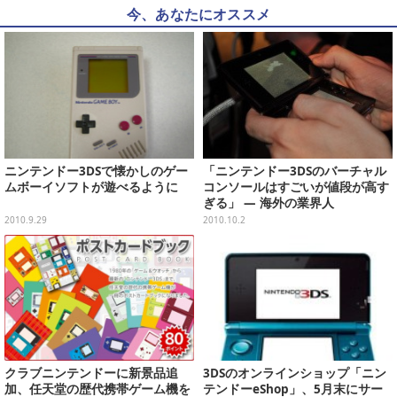
今、あなたにオススメ
ニンテンドー3DSで懐かしのゲー
「ニンテンドー3DSのバーチャル
ムボーイソフトが遊べるように
コンソールはすごいが値段が高す
ぎる」 ― 海外の業界人
2010.9.29
2010.10.2
クラブニンテンドーに新景品追
3DSのオンラインショップ「ニン
加、任天堂の歴代携帯ゲーム機を
テンドーeShop」、5月末にサー