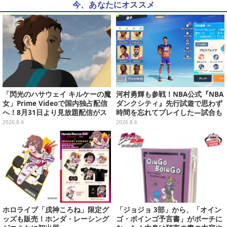
今、あなたにオススメ
「閃光のハサウェイ キルケーの魔
河村勇輝も参戦！NBA公式『NBA
女」Prime Videoで国内独占配信
ダンクシティ』先行試遊で思わず
へ！8月31日より見放題配信がス
時間を忘れてプレイした―試合も
タート
育成もバッシュ作るのも楽しいぞ
2026.8.4
2026.8.6
ホロライブ「戌神ころね」限定グ
「ジョジョ 3部」から、「オイン
ッズも販売！ホンダ・レーシング
ゴ・ボインゴ予言書」がポーチに