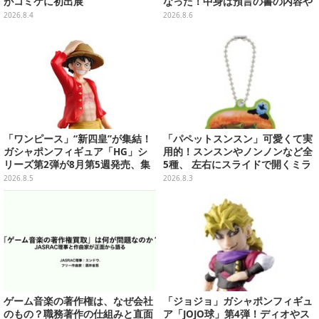
がコミケに初出展
なった！中身は預言の書の内容や
アニメ総柄デザインをプリント
2026.8.4
2026.8.6
「ワンピース」“新四皇”が集結！
「パペットスンスン」可愛くて実
ガシャポンフィギュア「HG」シ
用的！スンスンやノンノンなど全
リーズ第2弾が8月第5週発売、集
5種、 左右にスライドで開くミラ
めて並べたくなるクオリティ
ーがガシャポンにて発売
2026.8.5
2026.8.3
ゲーム音楽の著作権は、なぜ会社
「ジョジョ」ガシャポンフィギュ
のもの？職務著作の仕組みと直面
ア「JOJO球」第4弾！ディオやス