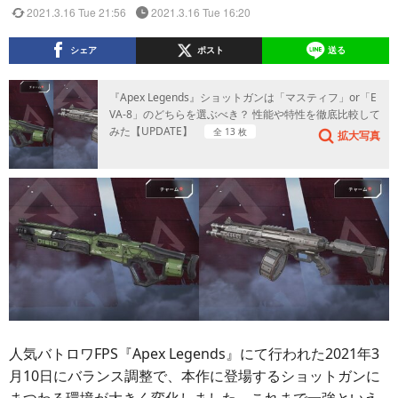
2021.3.16 Tue 21:56
2021.3.16 Tue 16:20
シェア
ポスト
送る
『Apex Legends』ショットガンは「マスティフ」or「E
VA-8」のどちらを選ぶべき？ 性能や特性を徹底比較して
みた【UPDATE】
全 13 枚
拡大写真
人気バトロワFPS『Apex Legends』にて行われた2021年3
月10日にバランス調整で、本作に登場するショットガンに
まつわる環境が大きく変化しました。これまで一強といえ