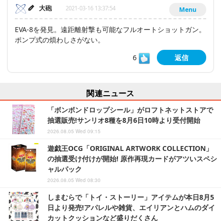
大砲
2021-03-16 13:37:54
Menu
EVA-8を発見。遠距離射撃も可能なフルオートショットガン。
ポンプ式の煩わしさがない。
6
返信
関連ニュース
「ボンボンドロップシール」がロフトネットストアで
抽選販売!サンリオ8種を8月6日10時より受付開始
2026.08.05 Wed 09:15
遊戯王OCG「ORIGINAL ARTWORK COLLECTION」
の抽選受け付けが開始! 原作再現カードがアツいスペシ
ャルパック
2026.08.05 Wed 08:30
しまむらで「トイ・ストーリー」アイテムが本日8月5
日より発売!アパレルや雑貨、エイリアンとハムのダイ
カットクッションなど盛りだくさん