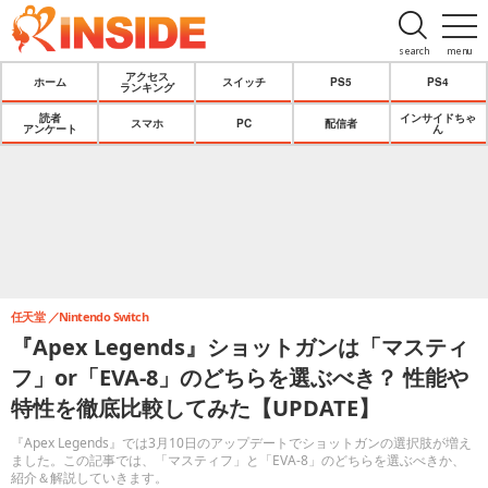
search
menu
アクセス
ホーム
スイッチ
PS5
PS4
ランキング
読者
インサイドちゃ
スマホ
PC
配信者
アンケート
ん
任天堂
Nintendo Switch
『Apex Legends』ショットガンは「マスティ
フ」or「EVA-8」のどちらを選ぶべき？ 性能や
特性を徹底比較してみた【UPDATE】
『Apex Legends』では3月10日のアップデートでショットガンの選択肢が増え
ました。この記事では、「マスティフ」と「EVA-8」のどちらを選ぶべきか、
紹介＆解説していきます。