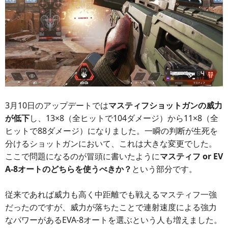
3月10日のアップデートでは
マスティフショットガンの威力
が低下
し、13×8（全ヒットで104ダメージ）から11×8（全
ヒットで88ダメージ）になりました。一瞬の判断が生死を
分けるショットガンにおいて、これは大きな変更でした。
ここで問題になるのが冒頭に書いたように
マスティフ or EV
A-8オートのどちらを使うべきか？
という部分です。
従来であれば威力も高く中距離でも戦えるマスティフ一強
だったのですが、威力が落ちたことで連射速度による強力
なパワーがあるEVA-8オートを選ぶという人も増えました。