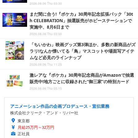
2026.08.06 Thu 03:30
まだ間に合う!『ポケカ』30周年記念拡張パック「30t
h CELEBRATION」抽選販売がホビーステーションで
実施中、8月6日まで
2026.08.06 Thu 03:00
「ちいかわ」映画グッズ第3弾ほか、多数の新商品がズ
ラリ!なんか懐いてる「鳥」マスコットや場面写アイテ
ムなど必見のラインナップ
2026.08.06 Thu 11:25
激レアな『ポケカ』30周年記念商品がAmazonで抽選
販売中!地方ごとに収録された“御三家”の特別カード
2026.08.06 Thu 05:15
アニメーション作品の企画プロデュース・宣伝業務
株式会社クリーク・アンド・リバー社
東京都
月給25万円～32万円
正社員