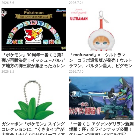
レイヤーをプレイバック
ドグラス風ライト
2026.8.6
2026.7.24
『ポケモン』30周年一番くじ第2
「mofusand」×「ウルトラマ
弾が再販決定！イッシュ～パルデ
ン」コラボ通常版が発売！ウルト
ア地方の御三家が集まったカレン
ラマン、バルタン星人、ピグモン
ダー、ぬいぐるみなど記念グッズ
のコスチュームを着た“にゃん
2026.8.5
2026.7.10
盛りだくさん
こ”に胸キュン
ガシャポン『ポケモン』スイング
「一番くじ ヱヴァンゲリヲン新劇
コレクションに、“くさタイプ”が
場版：序」全ラインナップ公開！
大集合！ナゾノクサやリーフィア
名シーンの綾波レイや“あの写