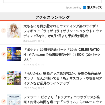
Sponsored by
アクセスランキング
太ももにも目が惹かれるウェディング姿のライザ！
フィギュア「ライザ（ライザリン・シュタウト）ウェ
ディングStyle」が8月7日より予約受付開始
2026.8.6(木) 19:15
『ポケカ』30周年記念パック「30th CELEBRATIO
N」がAmazonで抽選販売受付中！1BOX（20パック
入り）
2026.8.6(木) 12:30
「ちいかわ」映画グッズ第3弾ほか、多数の新商品が
ズラリ！なんか懐いてる「鳥」マスコットや場面写ア
イテムなど必見のラインナップ
2026.8.6(木) 20:25
ジェラート ピケより『ドラクエ』コラボグッズが発
売！お休み時間を過ごす「スライム」らのルームウェ