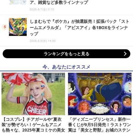
ア、雑貨など多数ラインナップ
2026.8.7(金) 0:10
しまむらで『ポケカ』が抽選販売！拡張パック「スト
ームエメラルダ」「アビスアイ」各1BOXをラインナ
ップ
2026.8.5(水) 14:00
ランキングをもっと見る
今、あなたにオススメ
【コスプレ】チアガールや“夏衣
「ディズニープリンセス」新作一
装”が勢ぞろい！ゲームもアニメ
番くじが9月5日発売！ラストワン
も熱々な、2025年夏コミケの美女
賞は「美女と野獣」お城のステン