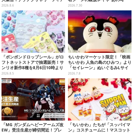
など全5種が仲間入り
真”の葛城ミサトフィギュアほ
2026.8.6
2026.7.30
か、場面写クリアファイルなど
「ボンボンドロップシール」がロ
ちいかわマーケット限定！「映画
フトネットストアで抽選販売！サ
ちいかわ 人魚の島のひみつ」より
ンリオ新作8種を8月6日10時より
「セイレーン」ぬいぐるみLサイ
受付開始
ズが7月24日より予約開始
2026.8.5
2026.7.8
「MG ガンダムヘビーアームズ改
「ちいかわ」たちが「スッパイマ
EW」受注生産が締切間近！プレ
ン」コスチュームに！マスコット