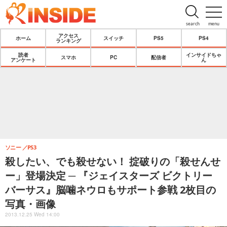
search
menu
アクセス
ホーム
スイッチ
PS5
PS4
ランキング
読者
インサイドちゃ
スマホ
PC
配信者
アンケート
ん
ソニー
PS3
殺したい、でも殺せない！ 掟破りの「殺せんせ
ー」登場決定 ─ 『ジェイスターズ ビクトリー
バーサス』脳噛ネウロもサポート参戦 2枚目の
写真・画像
2013.12.25 Wed 14:00