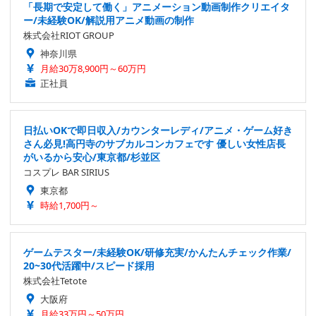
「長期で安定して働く」アニメーション動画制作クリエイタ
ー/未経験OK/解説用アニメ動画の制作
株式会社RIOT GROUP
神奈川県
月給30万8,900円～60万円
正社員
日払いOKで即日収入/カウンターレディ/アニメ・ゲーム好き
さん必見!高円寺のサブカルコンカフェです 優しい女性店長
がいるから安心/東京都/杉並区
コスプレ BAR SIRIUS
東京都
時給1,700円～
ゲームテスター/未経験OK/研修充実/かんたんチェック作業/
20~30代活躍中/スピード採用
株式会社Tetote
大阪府
月給33万円～50万円