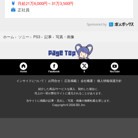
月給21万6,000円～31万3,500円
正社員
Sponsored by
写真・画像
ホーム
›
ソニー
›
PS3
›
記事
›
Home
Facebook
YouTube
X
インサイドについて
お問合せ
広告掲載
会社概要
個人情報保護方針
紹介した商品/サービスを購入、契約した場合に、
売上の一部が弊社サイトに還元されることがあります。
当サイトに掲載の記事・見出し・写真・画像の無断転載を禁じます。
Copyright © 2026 IID, Inc.