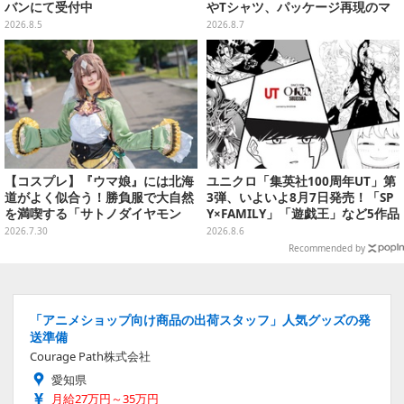
バンにて受付中
やTシャツ、パッケージ再現のマ
グネットなど全5アイテム
2026.8.5
2026.8.7
【コスプレ】『ウマ娘』には北海
ユニクロ「集英社100周年UT」第
道がよく似合う！勝負服で大自然
3弾、いよいよ8月7日発売！「SP
を満喫する「サトノダイヤモン
Y×FAMILY」「遊戯王」など5作品
ド」の可愛さにほっこり癒される
をデザイン
2026.7.30
2026.8.6
【写真8枚】
Recommended by
「アニメショップ向け商品の出荷スタッフ」人気グッズの発
送準備
Courage Path株式会社
愛知県
月給27万円～35万円