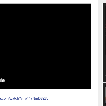
ube.com/watch?v=p447NmD3Z3c