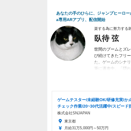
あなたの手のひらに、ジャンプヒーローが現
a専用ARアプリ、配信開始
楽する為に努力する
臥待 弦
世間のブームとズレ
び続けてきたフリー
た。ゲームのシナリ
筆に邁進中。「隠れ
目標。隙あらば、あ
く募集中。
ゲームテスター/未経験OK/研修充実/か
チェック作業/20~30代活躍中/スピード
株式会社SNJAPAN
東京都
月給31万5,000円～50万円