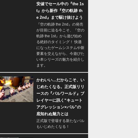
安値でセール中の『the 1s
t』から新作『空の軌跡 th
e 2nd』まで駆け抜けよう
『空の軌跡 the 2nd』の発売
が目前に迫る今こそ、『空の
軌跡 the 1st』から遊び始め
る絶好のタイミング！ 快適
になったゲームシステムや新
要素を交えながら、今遊びた
い本シリーズの魅力を紹介し
ます。
かわいい…だからこそ、い
じめたくなる。正式版リリ
ースの『パルワールド』プ
レイヤーに訊く“キュート
アグレッション×パル”の
底知れぬ魅力とは
正式版で登場する新たなパル
もいじめたくなる！