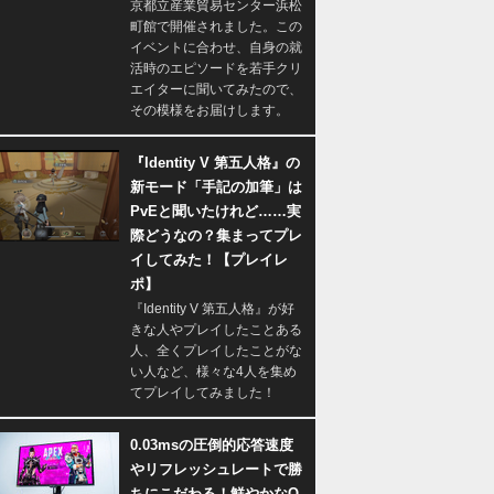
京都立産業貿易センター浜松
町館で開催されました。この
イベントに合わせ、自身の就
活時のエピソードを若手クリ
エイターに聞いてみたので、
その模様をお届けします。
『Identity V 第五人格』の
新モード「手記の加筆」は
PvEと聞いたけれど……実
際どうなの？集まってプレ
イしてみた！【プレイレ
ポ】
『Identity V 第五人格』が好
きな人やプレイしたことある
人、全くプレイしたことがな
い人など、様々な4人を集め
てプレイしてみました！
0.03msの圧倒的応答速度
やリフレッシュレートで勝
ちにこだわる！鮮やかなQ