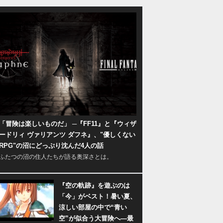
「冒険は楽しいものだ」 ─『FF11』と『ウィザ
ードリィ ヴァリアンツ ダフネ』、"優しくない
RPG"の沼にどっぷり沈んだ4人の話
ふたつの沼の住人たちが語る奥深さとは。
『空の軌跡』を遊ぶのは
「今」がベスト！暑い夏、
涼しい部屋の中で“青い
空”が似合う大冒険へ―最