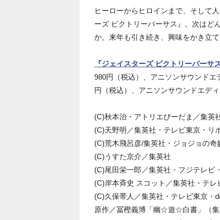
ヒーローからヒロインまで、そして人
ーズ ビクトリーバーサス』。次はど
か。来年も引き続き、興味をかき立て
『ジェイスターズ ビクトリーバーサ
980円（税込）、アニソンサウンドエディシ
円（税込）、アニソンサウンドエディシ
(C)秋本治・アトリエびーだま／集英
(C)天野明／集英社・テレビ東京・リ
(C)荒木飛呂彦/集英社・ジョジョの
(C)うすた京介／集英社
(C)尾田栄一郎／集英社・フジテレビ
(C)岸本斉史 スコット／集英社・テ
(C)久保帯人／集英社・テレビ東京・de
原作／冨樫義博「幽☆遊☆白書」（集