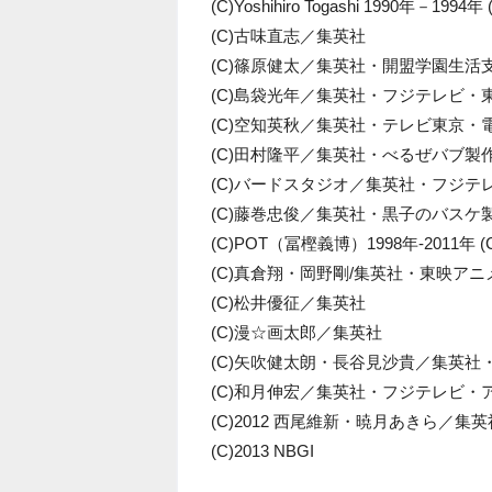
(C)Yoshihiro Togashi 1990年－19
(C)古味直志／集英社
(C)篠原健太／集英社・開盟学園生活
(C)島袋光年／集英社・フジテレビ・
(C)空知英秋／集英社・テレビ東京
(C)田村隆平／集英社・べるぜバブ製作委
(C)バードスタジオ／集英社・フジテ
(C)藤巻忠俊／集英社・黒子のバスケ
(C)POT（冨樫義博）1998年-2011
(C)真倉翔・岡野剛/集英社・東映ア
(C)松井優征／集英社
(C)漫☆画太郎／集英社
(C)矢吹健太朗・長谷見沙貴／集英社
(C)和月伸宏／集英社・フジテレビ・
(C)2012 西尾維新・暁月あきら／
(C)2013 NBGI