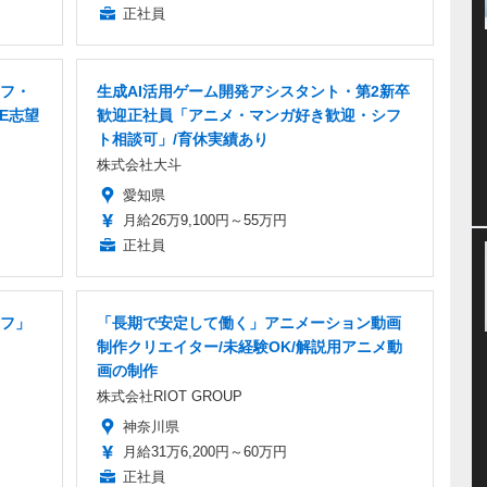
正社員
ッフ・
生成AI活用ゲーム開発アシスタント・第2新卒
E志望
歓迎正社員「アニメ・マンガ好き歓迎・シフ
ト相談可」/育休実績あり
株式会社大斗
愛知県
月給26万9,100円～55万円
正社員
フ」
「長期で安定して働く」アニメーション動画
制作クリエイター/未経験OK/解説用アニメ動
画の制作
株式会社RIOT GROUP
神奈川県
月給31万6,200円～60万円
正社員