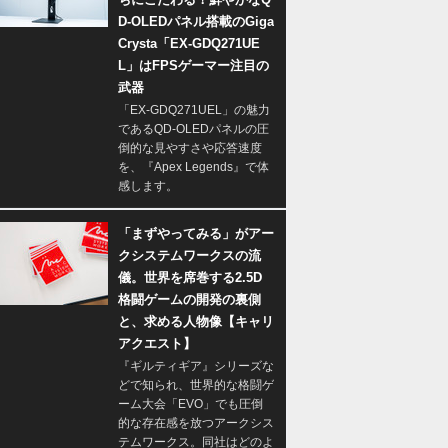
D-OLEDパネル搭載のGiga
Crysta「EX-GDQ271UE
L」はFPSゲーマー注目の
武器
「EX-GDQ271UEL」の魅力
であるQD-OLEDパネルの圧
倒的な見やすさや応答速度
を、『Apex Legends』で体
感します。
「まずやってみる」がアー
クシステムワークスの流
儀。世界を席巻する2.5D
格闘ゲームの開発の裏側
と、求める人物像【キャリ
アクエスト】
『ギルティギア』シリーズな
どで知られ、世界的な格闘ゲ
ーム大会「EVO」でも圧倒
的な存在感を放つアークシス
テムワークス。同社はどのよ