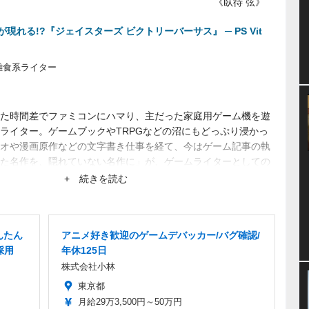
《臥待 弦》
れる!?『ジェイスターズ ビクトリーバーサス』 ─ PS Vit
雑食系ライター
た時間差でファミコンにハマり、主だった家庭用ゲーム機を遊
ライター。ゲームブックやTRPGなどの沼にもどっぷり浸かっ
オや漫画原作などの文字書き仕事を経て、今はゲーム記事の執
た名作を、隠れていない名作に」が、ゲームライターとしての
まり知られていない作品にスポットを当てたがる。仕事は幅広
+ 続きを読む
んたん
アニメ好き歓迎のゲームデバッカー/バグ確認/
採用
年休125日
株式会社小林
東京都
月給29万3,500円～50万円