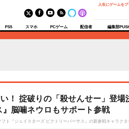
人生にゲームをプ
PS5
スマホ
PCゲーム
配信者
編集部PUS
い！ 掟破りの「殺せんせー」登場決
ス』脳噛ネウロもサポート参戦
itaソフト『ジェイスターズ ビクトリーバーサス』の新参戦キャラク