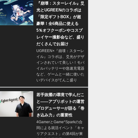
『崩壊：スターレイル』爻
光とUGREENのコラボは
「限定ギフトBOX」が超
豪華！全6商品に使える
5％オフクーポンやコスプ
レイヤー撮影会など、盛り
だくさんでお届け
UGREEN×『崩壊：スターレ
イル』コラボは、爻光がデザ
インされていて美しい！モバ
イルバッテリーや急速充電器
など、ゲームと一緒に使いた
いデバイスがてんこ盛り
若手抜擢の環境で学んだこ
と――アプリボットの運営
プロデューサーが語る「巻
き込み力」の重要性
4GamerとGame*Sparkの合
同による就活イベント「キャ
リアクエスト」の第4回が東