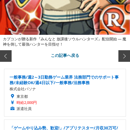
カプコンが贈る新作『みんなと 放課後ソウルハンターズ』配信開始 ― 魔
神を倒して最強ハンターを目指せ！
この記事へ戻る
一般事務/週2～3日勤務ゲーム業界 法務部門でのサポート事
務/未経験OK/週4日以下/一般事務/法務事務
株式会社パソナ
東京都
時給2,000円
派遣社員
「ゲームやり込み勢、歓迎!」/アプリテスター/月収30万可/