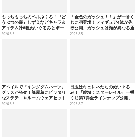
もっちもっちのベルぶくろ！『ど
「金色のガッシュ！！」が一番く
うぶつの森』しずえなどキャラ＆
じに初登場！フィギュア4体が先
アイテム計8種ぬいぐるみとボー
行公開、ガッシュは顔が異なる通
ルチェーン付きマスコットが発売
常/ザケルver.の2種
2026.8.8
2026.8.5
アベイルで『キングダムハーツ』
目玉はキュレネたちのぬいぐる
グッズが発売！部屋着にピッタリ
み！『崩壊：スターレイル』一番
なステテコやルームウェアセット
くじ第3弾全ラインナップ公開、
美麗ビジュアルのアクリルボード
2026.8.7
2026.8.7
など用意