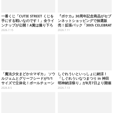
一番くじ「CUTIE STREET くじを
『ポケカ』30周年記念商品がセブ
手にする戦いなのです！」全ライ
ンネットショッピングで抽選販
ンナップが公開！A賞は撮り下ろ
売！拡張パック「30th CELEBRAT
しビジュアルボードセット
ION」と「エーフィ・ブラッキー
2026.7.15
2026.7.11
セット」が対象
「魔法少女まどか☆マギカ」 ソウ
しぐれういといっしょに納涼！
ルジェムとグリーフシードが1/1
「しぐれういなつまつり in 神田
サイズで立体化！ボールチェーン
明神納涼祭り」が8月7日より開催
を外せばフィギュアとして飾れる
決定
2026.8.5
2026.7.13
ガシャポン全6種