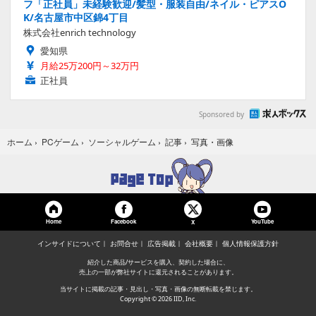
フ「正社員」未経験歓迎/髪型・服装自由/ネイル・ピアスO
K/名古屋市中区錦4丁目
株式会社enrich technology
愛知県
月給25万200円～32万円
正社員
Sponsored by
写真・画像
ホーム
›
PCゲーム
›
ソーシャルゲーム
›
記事
›
Home
Facebook
YouTube
X
インサイドについて
お問合せ
広告掲載
会社概要
個人情報保護方針
紹介した商品/サービスを購入、契約した場合に、
売上の一部が弊社サイトに還元されることがあります。
当サイトに掲載の記事・見出し・写真・画像の無断転載を禁じます。
Copyright © 2026 IID, Inc.