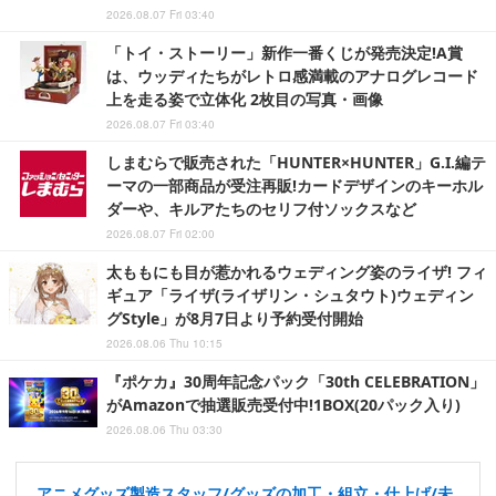
2026.08.07 Fri 03:40
「トイ・ストーリー」新作一番くじが発売決定!A賞
は、ウッディたちがレトロ感満載のアナログレコード
上を走る姿で立体化 2枚目の写真・画像
2026.08.07 Fri 03:40
しまむらで販売された「HUNTER×HUNTER」G.I.編テ
ーマの一部商品が受注再販!カードデザインのキーホル
ダーや、キルアたちのセリフ付ソックスなど
2026.08.07 Fri 02:00
太ももにも目が惹かれるウェディング姿のライザ! フィ
ギュア「ライザ(ライザリン・シュタウト)ウェディン
グStyle」が8月7日より予約受付開始
2026.08.06 Thu 10:15
『ポケカ』30周年記念パック「30th CELEBRATION」
がAmazonで抽選販売受付中!1BOX(20パック入り)
2026.08.06 Thu 03:30
アニメグッズ製造スタッフ/グッズの加工・組立・仕上げ/未