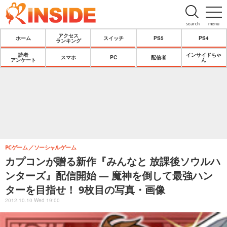
search
menu
アクセス
ホーム
スイッチ
PS5
PS4
ランキング
読者
インサイドちゃ
スマホ
PC
配信者
アンケート
ん
PCゲーム
ソーシャルゲーム
カプコンが贈る新作『みんなと 放課後ソウルハ
ンターズ』配信開始 ― 魔神を倒して最強ハン
ターを目指せ！ 9枚目の写真・画像
2012.10.10 Wed 19:00