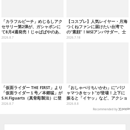
「カラフルピーチ」めじるしアク
【コスプレ】人気レイヤー・月海
セサリー第2弾が、ガシャポンに
つくねファンに届けたい台湾で
て8月4週発売！じゃぱぱやのあ、
の“素顔”！MSIアンバサダー、士
シヴァたちメンバー11名分ライン
林夜市ではエビ6匹＆荷物番に大
2026.8.7
2026.7.18
ナップ
奮闘【写真27枚】
「仮面ライダー THE FIRST」より
「おしゃべりちいかわ」に“パジ
「仮面ライダー１号／本郷猛」が
ャマつきセット”が登場！上下に
S.H.Figuarts（真骨彫製法）に登
振ると「イヤッ」など、アクショ
場！8月18日より予約受付開始
ンに応じて喋ってくれる
2026.8.7
2026.8.8
Recommended by