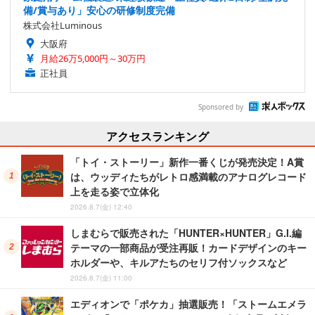
備/賞与あり」安心の研修制度完備
株式会社Luminous
大阪府
月給26万5,000円～30万円
正社員
Sponsored by
アクセスランキング
「トイ・ストーリー」新作一番くじが発売決定！A賞
は、ウッディたちがレトロ感満載のアナログレコード
上を走る姿で立体化
2026.8.7(金) 12:40
しまむらで販売された「HUNTER×HUNTER」G.I.編
テーマの一部商品が受注再販！カードデザインのキー
ホルダーや、キルアたちのセリフ付ソックスなど
2026.8.7(金) 11:00
エディオンで「ポケカ」抽選販売！「ストームエメラ