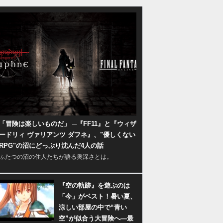
「冒険は楽しいものだ」 ─『FF11』と『ウィザ
ードリィ ヴァリアンツ ダフネ』、"優しくない
RPG"の沼にどっぷり沈んだ4人の話
ふたつの沼の住人たちが語る奥深さとは。
『空の軌跡』を遊ぶのは
「今」がベスト！暑い夏、
涼しい部屋の中で“青い
空”が似合う大冒険へ―最