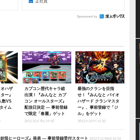
正社員
Sponsored by
イオハザ
カプコン歴代キャラ総
最強のクランを目指
スター』
出演！『みんなと カプ
せ！『みんなと バイオ
人数VS
コン オールスターズ』
ハザード クランマスタ
タイム
配信日決定 ― 事前登録
ー』、事前登録で「ジ
で限定「春麗」ゲット
ル」をゲット
0
2012.10.4 Thu 19:30
2012.9.14 Fri 15:20
妖怪ヒーローズ』発表 ― 事前登録受付スタート
2012.9.12 Wed 14:33