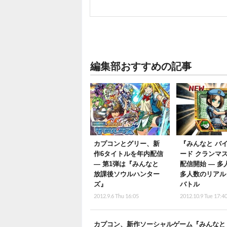
編集部おすすめの記事
カプコンとグリー、新
『みんなと バ
作6タイトルを年内配信
ード クランマ
― 第1弾は『みんなと
配信開始 ― 多
放課後ソウルハンター
多人数のリアル
ズ』
バトル
2012.9.6 Thu 16:05
2012.10.9 Tue 17:4
カプコン、新作ソーシャルゲーム『みんなと 