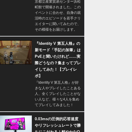
京都立産業貿易センター浜松
町館で開催されました。この
イベントに合わせ、自身の就
活時のエピソードを若手クリ
エイターに聞いてみたので、
その模様をお届けします。
『Identity V 第五人格』の
新モード「手記の加筆」は
PvEと聞いたけれど……実
際どうなの？集まってプレ
イしてみた！【プレイレ
ポ】
『Identity V 第五人格』が好
きな人やプレイしたことある
人、全くプレイしたことがな
い人など、様々な4人を集め
てプレイしてみました！
0.03msの圧倒的応答速度
やリフレッシュレートで勝
ちにこだわる！鮮やかなQ