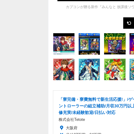
カプコンが贈る新作『みんなと 放課後ソ
「寮完備・寮費無料で新生活応援!」/ゲ
ントローラーの組立補助/月収30万円以
修充実/未経験歓迎/日払い対応
株式会社Tetote
大阪府