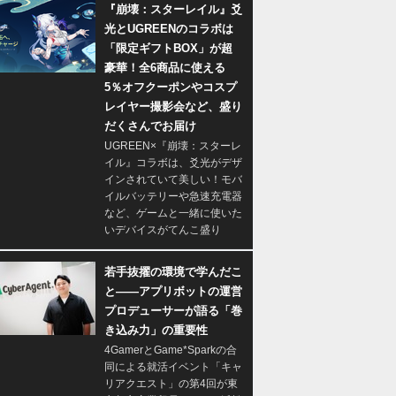
『崩壊：スターレイル』爻
光とUGREENのコラボは
「限定ギフトBOX」が超
豪華！全6商品に使える
5％オフクーポンやコスプ
レイヤー撮影会など、盛り
だくさんでお届け
UGREEN×『崩壊：スターレ
イル』コラボは、爻光がデザ
インされていて美しい！モバ
イルバッテリーや急速充電器
など、ゲームと一緒に使いた
いデバイスがてんこ盛り
若手抜擢の環境で学んだこ
と――アプリボットの運営
プロデューサーが語る「巻
き込み力」の重要性
4GamerとGame*Sparkの合
同による就活イベント「キャ
リアクエスト」の第4回が東