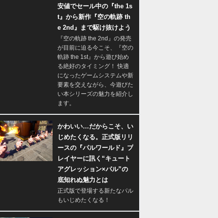
安値でセール中の『the 1s
t』から新作『空の軌跡 th
e 2nd』まで駆け抜けよう
『空の軌跡 the 2nd』の発売
が目前に迫る今こそ、『空の
軌跡 the 1st』から遊び始め
る絶好のタイミング！ 快適
になったゲームシステムや新
要素を交えながら、今遊びた
い本シリーズの魅力を紹介し
ます。
かわいい…だからこそ、い
じめたくなる。正式版リリ
ースの『パルワールド』プ
レイヤーに訊く“キュート
アグレッション×パル”の
底知れぬ魅力とは
正式版で登場する新たなパル
もいじめたくなる！