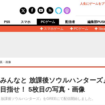
人生にゲームをプ
PS5
スマホ
PCゲーム
配信者
編集部PUS
スマホゲーム
PCゲーム
Ste
真・画像
みんなと 放課後ソウルハンターズ』
目指せ！ 5枚目の写真・画像
 放課後ソウルハンターズ』をGREEにて配信開始しました。