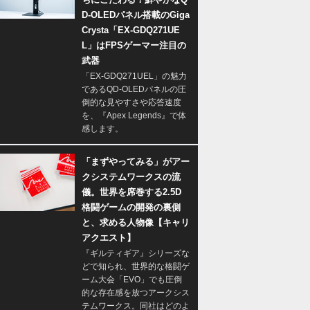
D-OLEDパネル搭載のGiga
Crysta「EX-GDQ271UE
L」はFPSゲーマー注目の
武器
「EX-GDQ271UEL」の魅力
であるQD-OLEDパネルの圧
倒的な見やすさや応答速度
を、『Apex Legends』で体
感します。
「まずやってみる」がアー
クシステムワークスの流
儀。世界を席巻する2.5D
格闘ゲームの開発の裏側
と、求める人物像【キャリ
アクエスト】
『ギルティギア』シリーズな
どで知られ、世界的な格闘ゲ
ーム大会「EVO」でも圧倒
的な存在感を放つアークシス
テムワークス。同社はどのよ