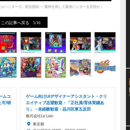
ウルハンターズ』配信開始 ― 魔神を倒して最強ハンターを目指せ！
この記事へ戻る
5/16
ームコ
ゲーム向けUIデザイナーアシスタント・クリ
上可/研
エイティブ志望歓迎・「正社員/育休実績あ
り」・未経験歓迎・品川区東五反田
株式会社Le Lien
東京都