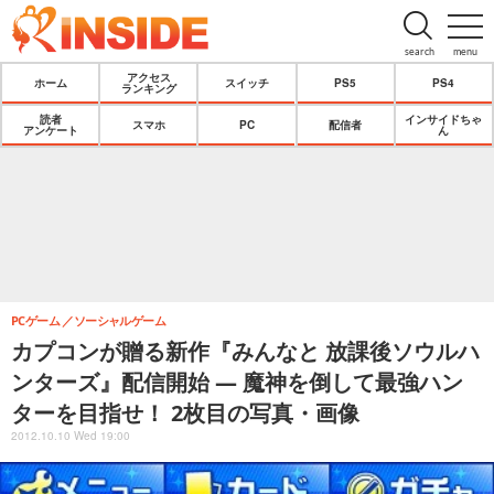
search
menu
アクセス
ホーム
スイッチ
PS5
PS4
ランキング
読者
インサイドちゃ
スマホ
PC
配信者
アンケート
ん
PCゲーム
ソーシャルゲーム
カプコンが贈る新作『みんなと 放課後ソウルハ
ンターズ』配信開始 ― 魔神を倒して最強ハン
ターを目指せ！ 2枚目の写真・画像
2012.10.10 Wed 19:00