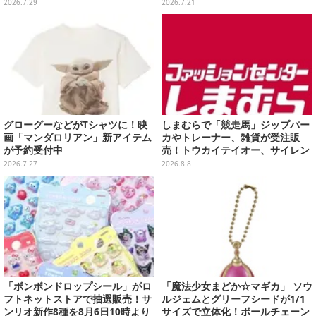
ナップ、各等賞にスペシャルアイ
者＆スライムのフィギュアなど、
2026.7.29
2026.7.21
プリカードが付属
シリーズを振り返る景品盛りだく
さん
グローグーなどがTシャツに！映
しまむらで「競走馬」ジップパー
画「マンダロリアン」新アイテム
カやトレーナー、雑貨が受注販
が予約受付中
売！トウカイテイオー、サイレン
ススズカなど名馬をデザイン
2026.7.27
2026.8.8
「ボンボンドロップシール」がロ
「魔法少女まどか☆マギカ」 ソウ
フトネットストアで抽選販売！サ
ルジェムとグリーフシードが1/1
ンリオ新作8種を8月6日10時より
サイズで立体化！ボールチェーン