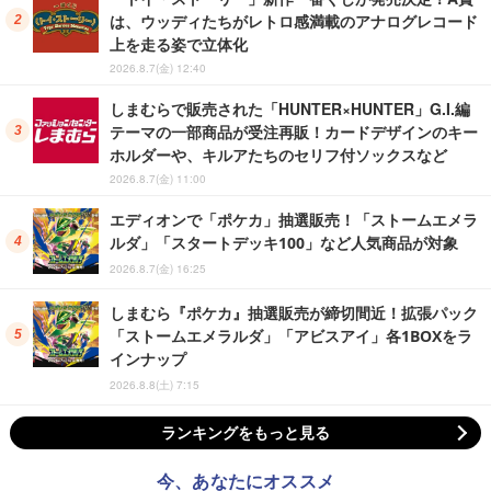
は、ウッディたちがレトロ感満載のアナログレコード
上を走る姿で立体化
2026.8.7(金) 12:40
しまむらで販売された「HUNTER×HUNTER」G.I.編
テーマの一部商品が受注再販！カードデザインのキー
ホルダーや、キルアたちのセリフ付ソックスなど
2026.8.7(金) 11:00
エディオンで「ポケカ」抽選販売！「ストームエメラ
ルダ」「スタートデッキ100」など人気商品が対象
2026.8.7(金) 16:25
しまむら『ポケカ』抽選販売が締切間近！拡張パック
「ストームエメラルダ」「アビスアイ」各1BOXをラ
インナップ
2026.8.8(土) 7:15
ランキングをもっと見る
今、あなたにオススメ