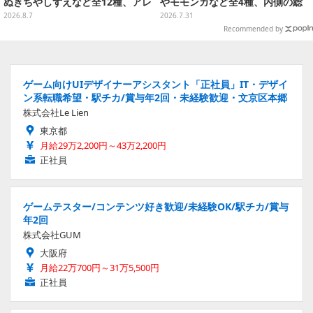
ぬきちやしずえなど全12種、アレ
やモモンガなど全4種、内側の総
ンジできるリアクションシールも
柄デザインも注目
2026.8.7
2026.7.31
付属
Recommended by
ゲーム向けUIデザイナーアシスタント「正社員」IT・デザイ
ン系転職希望・駅チカ/賞与年2回・未経験歓迎・文京区本郷
株式会社Le Lien
東京都
月給29万2,200円～43万2,200円
正社員
ゲームテスター/コンテンツ好き歓迎/未経験OK/駅チカ/賞与
年2回
株式会社GUM
大阪府
月給22万700円～31万5,500円
正社員