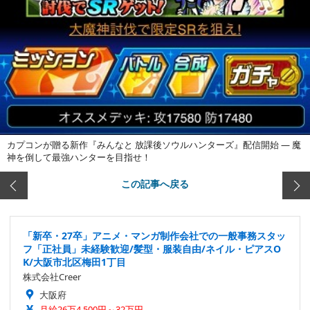
カプコンが贈る新作『みんなと 放課後ソウルハンターズ』配信開始 ― 魔
神を倒して最強ハンターを目指せ！
この記事へ戻る
「新卒・27卒」アニメ・マンガ制作会社での一般事務スタッ
フ「正社員」未経験歓迎/髪型・服装自由/ネイル・ピアスO
K/大阪市北区梅田1丁目
株式会社Creer
大阪府
月給26万4,500円～32万円