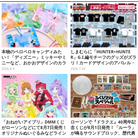
本物のペロペロキャンディみた
しまむらに「HUNTER×HUNTE
い！「ディズニー」ミッキーやミ
R」G.I.編モチーフのグッズがズラ
ニーなど、おかおデザインのカラ
リ！カードデザインのアパレル・
フルチャーム全10種が8月31日発
雑貨、ゴレイヌの「オレが3人分
2026.8.4
2026.7.29
売
になる…」も
「おねがいアイプリ」DMMくじ
ローソンで『ドラクエ』40周年記
がローソンなどにて8月7日発売！
念くじが8月1日発売！「ルーラ」
オリジナルぬいぐるみなどライン
が鳴るサウンドブロック、歴代勇