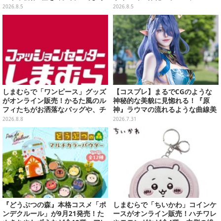
受付開始
を外せばフィギュアとして飾れる
2026.8.5
2026.8.5
ガシャポン全6種
しまむらで「ワンピース」グッズ
【コスプレ】まるでCGのような
がオンライン販売！かるた風のル
神秘的な美貌に見惚れる！『原
フィたちがお洒落なバッグや、チ
神』ラウマの流れるような曲線美
ョッパーが可愛いサンダルも
の再現も素晴らしい美女レイヤー
2026.8.8
2026.7.31
【写真9枚】
『どうぶつの森』本格コスメ「ポ
しまむらで「ちいかわ」コインケ
ンデクルール」が9月21発売！た
ースがオンライン販売！ハチワレ