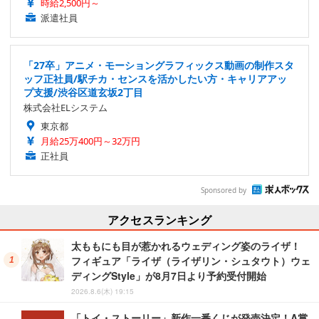
時給2,500円～
派遣社員
「27卒」アニメ・モーショングラフィックス動画の制作スタ
ッフ正社員/駅チカ・センスを活かしたい方・キャリアアッ
プ支援/渋谷区道玄坂2丁目
株式会社ELシステム
東京都
月給25万400円～32万円
正社員
Sponsored by
アクセスランキング
太ももにも目が惹かれるウェディング姿のライザ！
フィギュア「ライザ（ライザリン・シュタウト）ウェ
ディングStyle」が8月7日より予約受付開始
2026.8.6(木) 19:15
「トイ・ストーリー」新作一番くじが発売決定！A賞