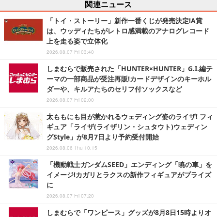
関連ニュース
「トイ・ストーリー」新作一番くじが発売決定!A賞
は、ウッディたちがレトロ感満載のアナログレコード
上を走る姿で立体化
2026.08.07 Fri 03:40
しまむらで販売された「HUNTER×HUNTER」G.I.編テ
ーマの一部商品が受注再販!カードデザインのキーホル
ダーや、キルアたちのセリフ付ソックスなど
2026.08.07 Fri 02:00
太ももにも目が惹かれるウェディング姿のライザ! フィ
ギュア「ライザ(ライザリン・シュタウト)ウェディン
グStyle」が8月7日より予約受付開始
2026.08.06 Thu 10:15
「機動戦士ガンダムSEED」エンディング「暁の車」を
イメージ!カガリとラクスの新作フィギュアがプライズ
に
2026.08.07 Fri 07:20
しまむらで「ワンピース」グッズが8月8日15時よりオ