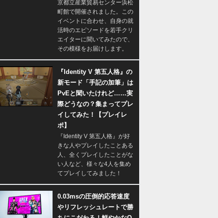
京都立産業貿易センター浜松
町館で開催されました。この
イベントに合わせ、自身の就
活時のエピソードを若手クリ
エイターに聞いてみたので、
その模様をお届けします。
『Identity V 第五人格』の
新モード「手記の加筆」は
PvEと聞いたけれど……実
際どうなの？集まってプレ
イしてみた！【プレイレ
ポ】
『Identity V 第五人格』が好
きな人やプレイしたことある
人、全くプレイしたことがな
い人など、様々な4人を集め
てプレイしてみました！
0.03msの圧倒的応答速度
やリフレッシュレートで勝
ちにこだわる！鮮やかなQ