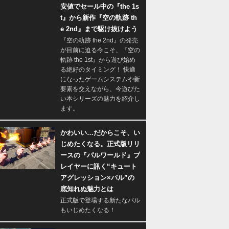
安値でセール中の『the 1s
t』から新作『空の軌跡 th
e 2nd』まで駆け抜けよう
『空の軌跡 the 2nd』の発売
が目前に迫る今こそ、『空の
軌跡 the 1st』から遊び始め
る絶好のタイミング！ 快適
になったゲームシステムや新
要素を交えながら、今遊びた
い本シリーズの魅力を紹介し
ます。
かわいい…だからこそ、い
じめたくなる。正式版リリ
ースの『パルワールド』プ
レイヤーに訊く“キュート
アグレッション×パル”の
底知れぬ魅力とは
正式版で登場する新たなパル
もいじめたくなる！