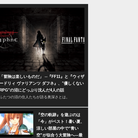
「冒険は楽しいものだ」 ─『FF11』と『ウィザ
ードリィ ヴァリアンツ ダフネ』、"優しくない
RPG"の沼にどっぷり沈んだ4人の話
ふたつの沼の住人たちが語る奥深さとは。
『空の軌跡』を遊ぶのは
「今」がベスト！暑い夏、
涼しい部屋の中で“青い
空”が似合う大冒険へ―最