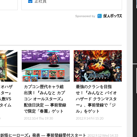
正社員
Sponsored by
イオハザ
カプコン歴代キャラ総
最強のクランを目指
スター』
出演！『みんなと カプ
せ！『みんなと バイオ
人数VS
コン オールスターズ』
ハザード クランマスタ
タイム
配信日決定 ― 事前登録
ー』、事前登録で「ジ
で限定「春麗」ゲット
ル」をゲット
0
2012.10.4 Thu 19:30
2012.9.14 Fri 15:20
妖怪ヒーローズ』発表 ― 事前登録受付スタート
2012.9.12 Wed 14:33