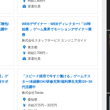
時給1,800円
派遣社員
梱包/
WEBデザイナー・WEBディレクター/「10時
活躍中
始業 」ゲーム業界でモーションデザイナー業
務
株式会社スタッフサービス エンジニアガイド
東京都
時給2,700円～
派遣社員
迎」ゲ
「スピード採用で今すぐ働ける」ゲームテス
画サポ
ター/未経験OK/研修充実/福利厚生充実/20~30
代活躍中
株式会社Tetote
愛知県
月給27万円～33万円