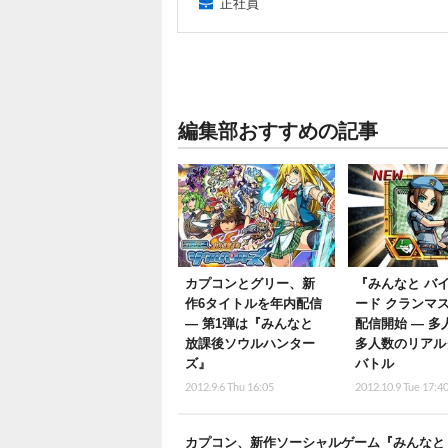
正社員
編集部おすすめの記事
カプコンとグリー、新
『みんなと バ
作6タイトルを年内配信
ード クランマ
― 第1弾は『みんなと
配信開始 ― 多
放課後ソウルハンター
多人数のリアル
ズ』
バトル
2012.9.6 Thu 16:05
2012.10.9 Tue 17:4
カプコン、新作ソーシャルゲーム『みんなと 