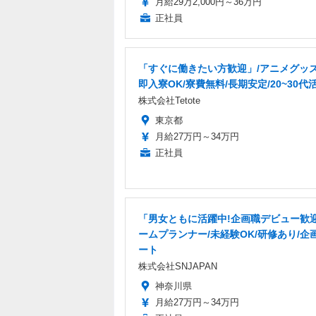
月給29万2,000円～36万円
正社員
「すぐに働きたい方歓迎」/アニメグッズ
即入寮OK/寮費無料/長期安定/20~30代
株式会社Tetote
東京都
月給27万円～34万円
正社員
「男女ともに活躍中!企画職デビュー歓
ームプランナー/未経験OK/研修あり/企
ート
株式会社SNJAPAN
神奈川県
月給27万円～34万円