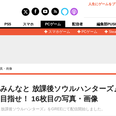
人生にゲームをプ
PS5
スマホ
PCゲーム
配信者
編集部PUS
スマホゲーム
PCゲーム
Ste
真・画像
みんなと 放課後ソウルハンターズ』
目指せ！ 16枚目の写真・画像
 放課後ソウルハンターズ』をGREEにて配信開始しました。