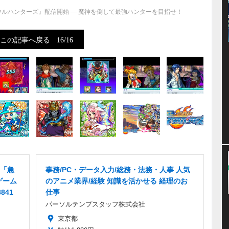
ウルハンターズ』配信開始 ― 魔神を倒して最強ハンターを目指せ！
この記事へ戻る
16/16
「急
事務/PC・データ入力/総務・法務・人事 人気
ゲーム
のアニメ業界/経験 知識を活かせる 経理のお
841
仕事
パーソルテンプスタッフ株式会社
東京都