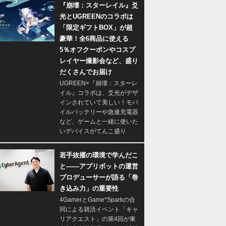
『崩壊：スターレイル』爻
光とUGREENのコラボは
「限定ギフトBOX」が超
豪華！全6商品に使える
5％オフクーポンやコスプ
レイヤー撮影会など、盛り
だくさんでお届け
UGREEN×『崩壊：スターレ
イル』コラボは、爻光がデザ
インされていて美しい！モバ
イルバッテリーや急速充電器
など、ゲームと一緒に使いた
いデバイスがてんこ盛り
若手抜擢の環境で学んだこ
と――アプリボットの運営
プロデューサーが語る「巻
き込み力」の重要性
4GamerとGame*Sparkの合
同による就活イベント「キャ
リアクエスト」の第4回が東