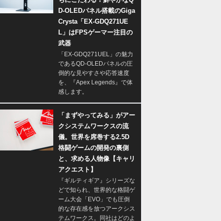
D-OLEDパネル搭載のGiga
Crysta「EX-GDQ271UE
L」はFPSゲーマー注目の
武器
「EX-GDQ271UEL」の魅力
であるQD-OLEDパネルの圧
倒的な見やすさや応答速度
を、『Apex Legends』で体
感します。
「まずやってみる」がアー
クシステムワークスの流
儀。世界を席巻する2.5D
格闘ゲームの開発の裏側
と、求める人物像【キャリ
アクエスト】
『ギルティギア』シリーズな
どで知られ、世界的な格闘ゲ
ーム大会「EVO」でも圧倒
的な存在感を放つアークシス
テムワークス。同社はどのよ