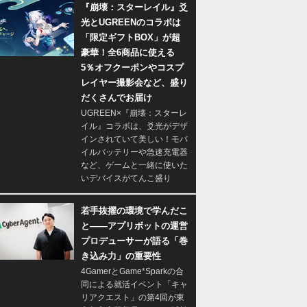
『崩壊：スターレイル』爻
光とUGREENのコラボは
「限定ギフトBOX」が超
豪華！全6商品に使える
5％オフクーポンやコスプ
レイヤー撮影会など、盛り
だくさんでお届け
UGREEN×『崩壊：スターレ
イル』コラボは、爻光がデザ
インされていて美しい！モバ
イルバッテリーや急速充電器
など、ゲームと一緒に使いた
いデバイスがてんこ盛り
若手抜擢の環境で学んだこ
と――アプリボットの運営
プロデューサーが語る「巻
き込み力」の重要性
4GamerとGame*Sparkの合
同による就活イベント「キャ
リアクエスト」の第4回が東