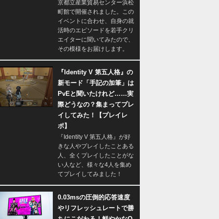
京都立産業貿易センター浜松
町館で開催されました。この
イベントに合わせ、自身の就
活時のエピソードを若手クリ
エイターに聞いてみたので、
その模様をお届けします。
『Identity V 第五人格』の
新モード「手記の加筆」は
PvEと聞いたけれど……実
際どうなの？集まってプレ
イしてみた！【プレイレ
ポ】
『Identity V 第五人格』が好
きな人やプレイしたことある
人、全くプレイしたことがな
い人など、様々な4人を集め
てプレイしてみました！
0.03msの圧倒的応答速度
やリフレッシュレートで勝
ちにこだわる！鮮やかなQ