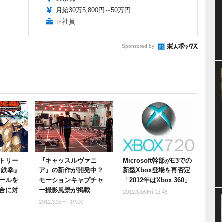
月給30万5,800円～50万円
正社員
Sponsored by
トリー
『キャッスルヴァニ
Microsoft幹部がE3での
 鉄拳』
ア』の新作が開発中？
新型Xbox登場を再否定
ュールを
モーションキャプチャ
「2012年はXbox 360」
合に対
ー撮影風景が掲載
2012.3.16 Fri 12:45
2012.3.16 Fri 19:00
0