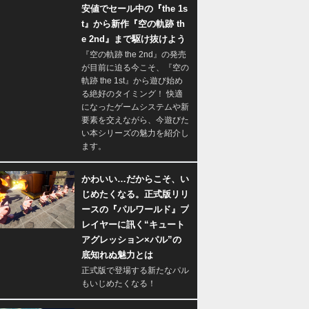
安値でセール中の『the 1s
t』から新作『空の軌跡 th
e 2nd』まで駆け抜けよう
『空の軌跡 the 2nd』の発売
が目前に迫る今こそ、『空の
軌跡 the 1st』から遊び始め
る絶好のタイミング！ 快適
になったゲームシステムや新
要素を交えながら、今遊びた
い本シリーズの魅力を紹介し
ます。
かわいい…だからこそ、い
じめたくなる。正式版リリ
ースの『パルワールド』プ
レイヤーに訊く“キュート
アグレッション×パル”の
底知れぬ魅力とは
正式版で登場する新たなパル
もいじめたくなる！