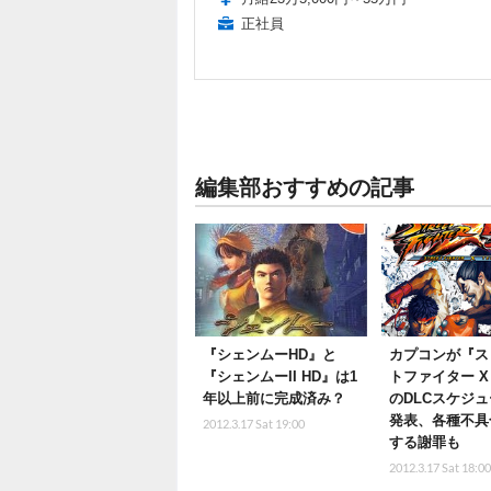
正社員
編集部おすすめの記事
『シェンムーHD』と
カプコンが『ス
『シェンムーII HD』は1
トファイター X
年以上前に完成済み？
のDLCスケジ
発表、各種不具
2012.3.17 Sat 19:00
する謝罪も
2012.3.17 Sat 18:0