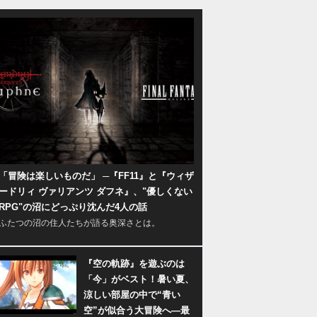
「冒険は楽しいものだ」 ─『FF11』と『ウィザ
ードリィ ヴァリアンツ ダフネ』、"優しくない
RPG"の沼にどっぷり沈んだ4人の話
ふたつの沼の住人たちが語る奥深さとは。
『空の軌跡』を遊ぶのは
「今」がベスト！暑い夏、
涼しい部屋の中で“青い
空”が似合う大冒険へ―最