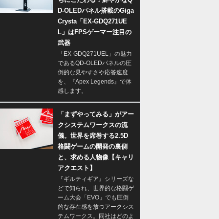
D-OLEDパネル搭載のGiga
Crysta「EX-GDQ271UE
L」はFPSゲーマー注目の
武器
「EX-GDQ271UEL」の魅力
であるQD-OLEDパネルの圧
倒的な見やすさや応答速度
を、『Apex Legends』で体
感します。
「まずやってみる」がアー
クシステムワークスの流
儀。世界を席巻する2.5D
格闘ゲームの開発の裏側
と、求める人物像【キャリ
アクエスト】
『ギルティギア』シリーズな
どで知られ、世界的な格闘ゲ
ーム大会「EVO」でも圧倒
的な存在感を放つアークシス
テムワークス。同社はどのよ