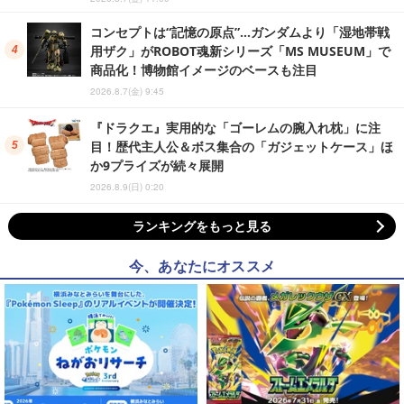
コンセプトは“記憶の原点”…ガンダムより「湿地帯戦
用ザク」がROBOT魂新シリーズ「MS MUSEUM」で
商品化！博物館イメージのベースも注目
2026.8.7(金) 9:45
『ドラクエ』実用的な「ゴーレムの腕入れ枕」に注
目！歴代主人公＆ボス集合の「ガジェットケース」ほ
か9プライズが続々展開
2026.8.9(日) 0:20
ランキングをもっと見る
今、あなたにオススメ