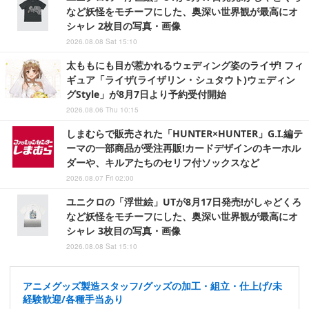
など妖怪をモチーフにした、奥深い世界観が最高にオ
シャレ 2枚目の写真・画像
2026.08.08 Sat 15:10
太ももにも目が惹かれるウェディング姿のライザ! フィ
ギュア「ライザ(ライザリン・シュタウト)ウェディン
グStyle」が8月7日より予約受付開始
2026.08.06 Thu 10:15
しまむらで販売された「HUNTER×HUNTER」G.I.編テ
ーマの一部商品が受注再販!カードデザインのキーホル
ダーや、キルアたちのセリフ付ソックスなど
2026.08.07 Fri 02:00
ユニクロの「浮世絵」UTが8月17日発売!がしゃどくろ
など妖怪をモチーフにした、奥深い世界観が最高にオ
シャレ 3枚目の写真・画像
2026.08.08 Sat 15:10
アニメグッズ製造スタッフ/グッズの加工・組立・仕上げ/未
経験歓迎/各種手当あり