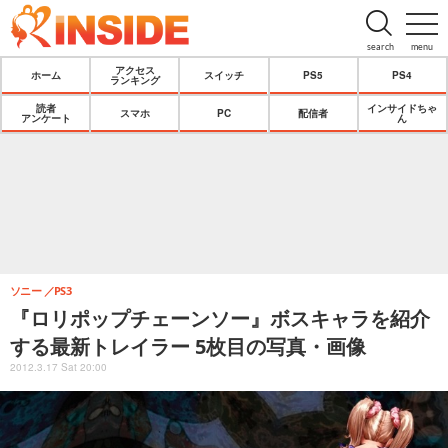
search
menu
アクセス
ホーム
スイッチ
PS5
PS4
ランキング
読者
インサイドちゃ
スマホ
PC
配信者
アンケート
ん
ソニー
PS3
『ロリポップチェーンソー』ボスキャラを紹介
する最新トレイラー 5枚目の写真・画像
2012.3.17 Sat 20:00