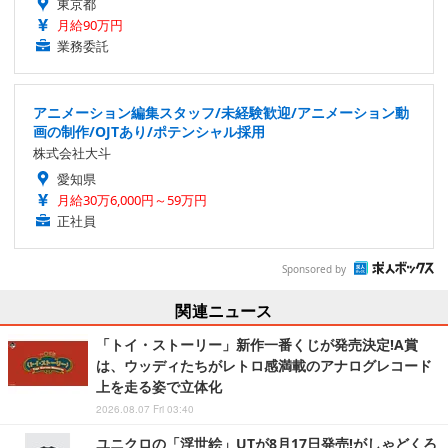
東京都
月給90万円
業務委託
アニメーション編集スタッフ/未経験歓迎/アニメーション動
画の制作/OJTあり/ポテンシャル採用
株式会社大斗
愛知県
月給30万6,000円～59万円
正社員
Sponsored by
関連ニュース
「トイ・ストーリー」新作一番くじが発売決定!A賞
は、ウッディたちがレトロ感満載のアナログレコード
上を走る姿で立体化
2026.08.07 Fri 03:40
ユニクロの「浮世絵」UTが8月17日発売!がしゃどくろ