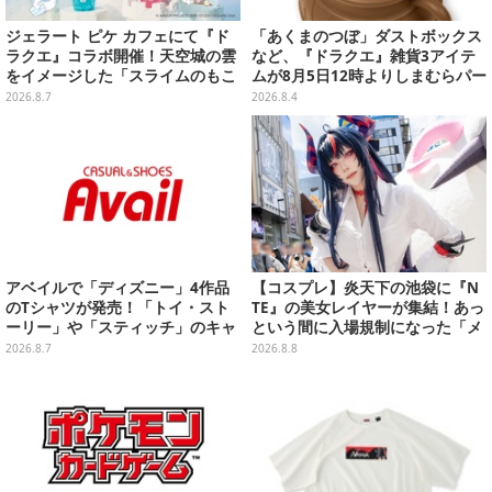
ジェラート ピケ カフェにて『ド
「あくまのつぼ」ダストボックス
ラクエ』コラボ開催！天空城の雲
など、『ドラクエ』雑貨3アイテ
をイメージした「スライムのもこ
ムが8月5日12時よりしまむらパー
もこ天空クレープ」などを提供
ク（オンラインストア）にて販
2026.8.7
2026.8.4
売！
アベイルで「ディズニー」4作品
【コスプレ】炎天下の池袋に『N
のTシャツが発売！「トイ・スト
TE』の美女レイヤーが集結！あっ
ーリー」や「スティッチ」のキャ
という間に入場規制になった「メ
ラを刺しゅうでデザイン
ェメェ村の大冒険」をレポート
2026.8.7
2026.8.8
【写真28枚】