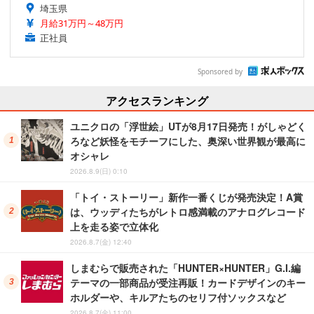
埼玉県
月給31万円～48万円
正社員
Sponsored by
アクセスランキング
ユニクロの「浮世絵」UTが8月17日発売！がしゃどく
ろなど妖怪をモチーフにした、奥深い世界観が最高に
オシャレ
2026.8.9(日) 0:10
「トイ・ストーリー」新作一番くじが発売決定！A賞
は、ウッディたちがレトロ感満載のアナログレコード
上を走る姿で立体化
2026.8.7(金) 12:40
しまむらで販売された「HUNTER×HUNTER」G.I.編
テーマの一部商品が受注再販！カードデザインのキー
ホルダーや、キルアたちのセリフ付ソックスなど
2026.8.7(金) 11:00