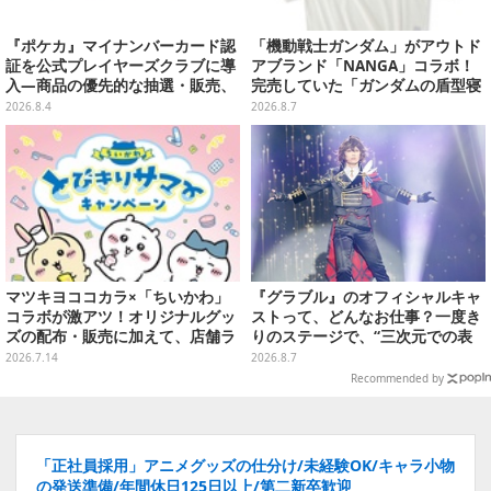
『ポケカ』マイナンバーカード認
「機動戦士ガンダム」がアウトド
証を公式プレイヤーズクラブに導
アブランド「NANGA」コラボ！
入―商品の優先的な抽選・販売、
完売していた「ガンダムの盾型寝
公式大会への参加申し込みに活用
袋」も2次受注開始
2026.8.4
2026.8.7
マツキヨココカラ×「ちいかわ」
『グラブル』のオフィシャルキャ
コラボが激アツ！オリジナルグッ
ストって、どんなお仕事？一度き
ズの配布・販売に加えて、店舗ラ
りのステージで、“三次元での表
ッピングや”花火打ち上げ”まで盛
現”に全力を懸けるキャスト陣の
2026.7.14
2026.8.7
り沢山
舞台裏【インタビュー】
Recommended by
「正社員採用」アニメグッズの仕分け/未経験OK/キャラ小物
の発送準備/年間休日125日以上/第二新卒歓迎