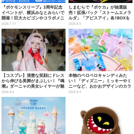
『ポケモンスリープ』3周年記念
しまむらで『ポケカ』が抽選販
イベントが、横浜みなとみらいで
売！拡張パック「ストームエメラ
開催！巨大カビゴンやコラボメニ
ルダ」「アビスアイ」各1BOXを
ューなど限定企画がいっぱい
ラインナップ
2026.7.17
2026.8.5
【コスプレ】清楚な笑顔にドレス
本物のペロペロキャンディみた
から伸びる美脚がまぶしい！『鳴
い！「ディズニー」ミッキーやミ
潮』ダーニャの美女レイヤーが魅
ニーなど、おかおデザインのカラ
せるピュア度120％の笑顔に癒さ
フルチャーム全10種が8月31日発
2026.8.6
2026.8.4
れた【画像8枚】
売