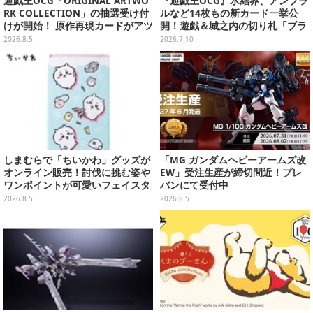
遊戯王OCG「ORIGINAL ARTWO
『遊戯王OCG』氷結界、アンブラ
RK COLLECTION」の抽選受け付
ルなど14枚もの新カード一挙公
けが開始！ 原作再現カードがアツ
開！遊戯＆城之内の切り札「ブラ
いスペシャルパック
ック・デーモンズ・ドラゴン」も
2026.8.5
2026.7.10
新たな装いで登場
しまむらで「ちいかわ」グッズが
「MG ガンダムヘビーアームズ改
オンライン販売！討伐に挑む姿や
EW」受注生産が締切間近！プレ
ワンポイントが可愛いフェイスタ
バンにて受付中
オル、バスマットなど全14種
2026.8.5
2026.8.5