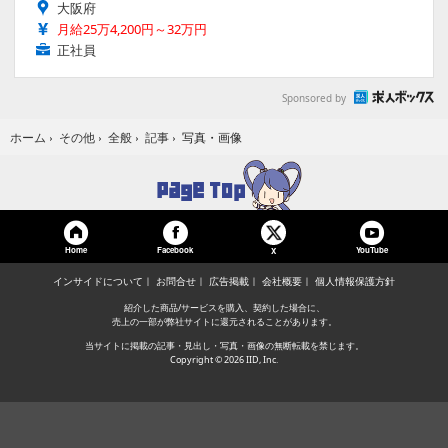
大阪府
月給25万4,200円～32万円
正社員
Sponsored by
写真・画像
ホーム
›
その他
›
全般
›
記事
›
Home
Facebook
YouTube
X
インサイドについて
お問合せ
広告掲載
会社概要
個人情報保護方針
紹介した商品/サービスを購入、契約した場合に、
売上の一部が弊社サイトに還元されることがあります。
当サイトに掲載の記事・見出し・写真・画像の無断転載を禁じます。
Copyright © 2026 IID, Inc.