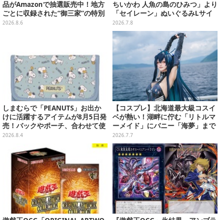
品がAmazonで抽選販売中！地方
ちいかわ 人魚の島のひみつ」より
ごとに収録された“御三家”の特別
「セイレーン」ぬいぐるみLサイ
カード
ズが7月24日より予約開始
2026.8.6
2026.7.8
しまむらで「PEANUTS」お出か
【コスプレ】北海道最大級コスイ
けに活躍するアイテムが8月5日発
ベが熱い！湖畔に佇む「リトルマ
売！バックやポーチ、合わせて使
ーメイド」にバニー「海夢」まで
いたいリール付きカラビナなど
珠玉の美麗レイヤー12選【写真50
2026.8.4
2026.7.7
枚】