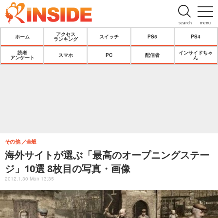
search
menu
アクセス
ホーム
スイッチ
PS5
PS4
ランキング
読者
インサイドちゃ
スマホ
PC
配信者
アンケート
ん
その他
全般
海外サイトが選ぶ「最高のオープニングステー
ジ」10選 8枚目の写真・画像
2012.1.30 Mon 13:35