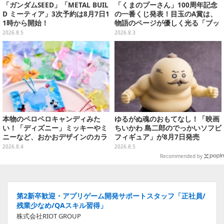
「ガンダムSEED」「METAL BUIL
「くまのプーさん」100周年記念
D ミーティア」3次予約は8月7日1
の一番くじ発表！目玉のA賞は、
1時から開始！
物語のページが優しく光る「ブッ
クシェイプドライト」
2026.8.5
2026.8.3
本物のペロペロキャンディみた
ゆるがぬ魂のおもてなし！「映画
い！「ディズニー」ミッキーやミ
ちいかわ 島二郎のでっかいソフビ
ニーなど、おかおデザインのカラ
フィギュア」が8月7日発売
フルチャーム全10種が8月31日発
2026.8.4
2026.8.5
売
Recommended by
第2新卒歓迎・アプリゲーム開発サポートスタッフ「正社員/
残業少なめ/QAスキル習得」
株式会社RIOT GROUP