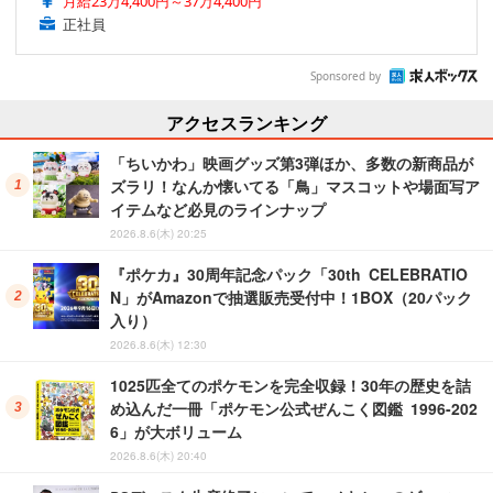
月給23万4,400円～37万4,400円
正社員
Sponsored by
アクセスランキング
「ちいかわ」映画グッズ第3弾ほか、多数の新商品が
ズラリ！なんか懐いてる「鳥」マスコットや場面写ア
イテムなど必見のラインナップ
2026.8.6(木) 20:25
『ポケカ』30周年記念パック「30th CELEBRATIO
N」がAmazonで抽選販売受付中！1BOX（20パック
入り）
2026.8.6(木) 12:30
1025匹全てのポケモンを完全収録！30年の歴史を詰
め込んだ一冊「ポケモン公式ぜんこく図鑑 1996-202
6」が大ボリューム
2026.8.6(木) 20:40