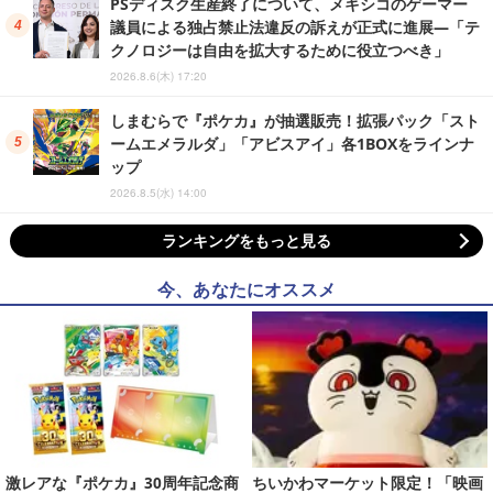
PSディスク生産終了について、メキシコのゲーマー
議員による独占禁止法違反の訴えが正式に進展―「テ
クノロジーは自由を拡大するために役立つべき」
2026.8.6(木) 17:20
しまむらで『ポケカ』が抽選販売！拡張パック「スト
ームエメラルダ」「アビスアイ」各1BOXをラインナ
ップ
2026.8.5(水) 14:00
ランキングをもっと見る
今、あなたにオススメ
激レアな『ポケカ』30周年記念商
ちいかわマーケット限定！「映画