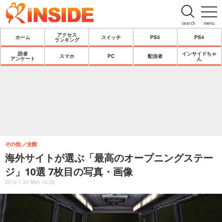
search
menu
アクセス
ホーム
スイッチ
PS5
PS4
ランキング
読者
インサイドちゃ
スマホ
PC
配信者
アンケート
ん
その他
全般
海外サイトが選ぶ「最高のオープニングステー
ジ」10選 7枚目の写真・画像
2012.1.30 Mon 13:35