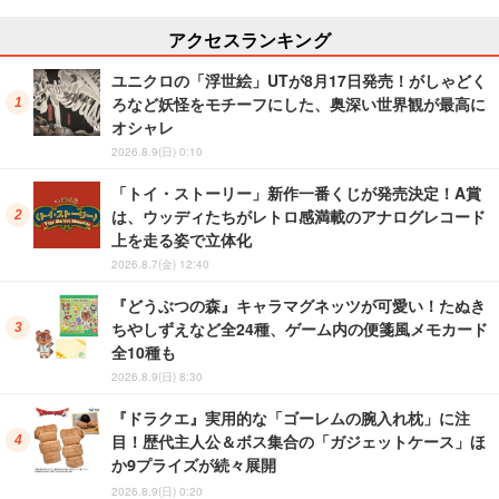
アクセスランキング
ユニクロの「浮世絵」UTが8月17日発売！がしゃどく
ろなど妖怪をモチーフにした、奥深い世界観が最高に
オシャレ
2026.8.9(日) 0:10
「トイ・ストーリー」新作一番くじが発売決定！A賞
は、ウッディたちがレトロ感満載のアナログレコード
上を走る姿で立体化
2026.8.7(金) 12:40
『どうぶつの森』キャラマグネッツが可愛い！たぬき
ちやしずえなど全24種、ゲーム内の便箋風メモカード
全10種も
2026.8.9(日) 8:30
『ドラクエ』実用的な「ゴーレムの腕入れ枕」に注
目！歴代主人公＆ボス集合の「ガジェットケース」ほ
か9プライズが続々展開
2026.8.9(日) 0:20