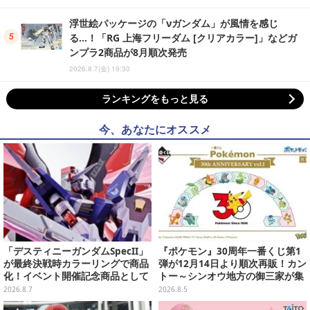
浮世絵パッケージの「νガンダム」が風情を感じ
る…！「RG 上海フリーダム [クリアカラー]」などガ
ンプラ2商品が8月順次発売
2026.8.7(金) 19:30
ランキングをもっと見る
今、あなたにオススメ
「デスティニーガンダムSpecII」
『ポケモン』30周年一番くじ第1
が最終決戦時カラーリングで商品
弾が12月14日より順次再販！カン
化！イベント開催記念商品として
トー～シンオウ地方の御三家が集
METAL ROBOT魂に新登場
まった時計、ぬいぐるみなど記念
2026.8.7
2026.8.5
グッズ盛りだくさん