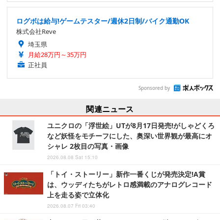
ログボは給与!ゲームテスター/週休2日制/バイク通勤OK
株式会社Reve
埼玉県
月給28万円～35万円
正社員
Sponsored by
関連ニュース
ユニクロの「浮世絵」UTが8月17日発売!がしゃどくろ
など妖怪をモチーフにした、奥深い世界観が最高にオ
シャレ 2枚目の写真・画像
2026.08.08 Sat 15:10
「トイ・ストーリー」新作一番くじが発売決定!A賞
は、ウッディたちがレトロ感満載のアナログレコード
上を走る姿で立体化
2026.08.07 Fri 03:40