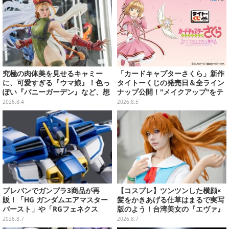
究極の肉体美を見せるキャミー
「カードキャプターさくら」新作
に、可愛すぎる『ウマ娘』！色っ
タイトーくじの発売日＆全ライン
ぽい『バニーガーデン』など、想
ナップ公開！"メイクアップ"をテ
像を超えていく国産ゲームキャラ
ーマに、日常でも使いたくなるア
2026.8.4
2026.8.5
フィギュアたち【WF2026夏】
イテムがズラリ
プレバンでガンプラ3商品が再
【コスプレ】ツンツンした横顔×
販！「HG ガンダムエアマスター
髪をかきあげる仕草はまるで実写
バースト」や「RGフェネクス
版のよう！台湾美女の『エヴァ』
（ナラティブVer.）」も
制服アスカが美しすぎた【写真8
2026.8.7
2026.8.7
枚】