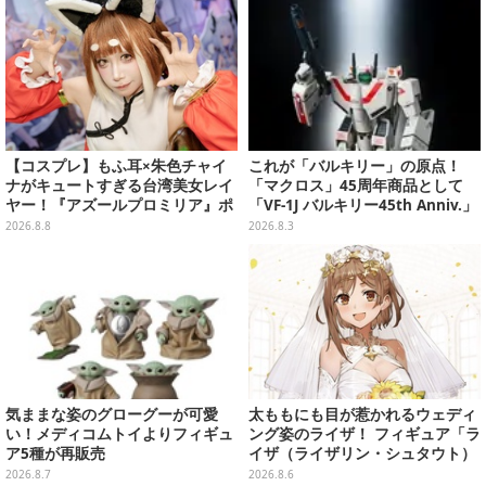
【コスプレ】もふ耳×朱色チャイ
これが「バルキリー」の原点！
ナがキュートすぎる台湾美女レイ
「マクロス」45周年商品として
ヤー！『アズールプロミリア』ポ
「VF-1J バルキリー45th Anniv.」
ンポンが狐娘スタイルで魅せる
が予約開始
2026.8.8
2026.8.3
【写真9枚】
気ままな姿のグローグーが可愛
太ももにも目が惹かれるウェディ
い！メディコムトイよりフィギュ
ング姿のライザ！ フィギュア「ラ
ア5種が再販売
イザ（ライザリン・シュタウト）
ウェディングStyle」が8月7日よ
2026.8.7
2026.8.6