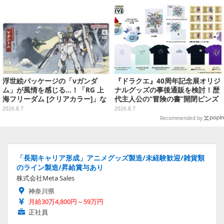
り予約受付開始
浮世絵パッケージの「νガンダ
『ドラクエ』40周年記念展オリジ
ム」が風情を感じる…！「RG 上
ナルグッズの事後通販を検討！歴
海フリーダム [クリアカラー]」な
代主人公の“冒険の書”開閉ピンズ
どガンプラ2商品が8月順次発売
をはじめ、ユニークなＴシャツや
2026.8.7
2026.8.7
雑貨など
Recommended by
「長期キャリア形成」アニメグッズ製造/未経験歓迎/雑貨類
のライン製造/昇給賞与あり
株式会社Meta Sales
神奈川県
月給30万4,800円～59万円
正社員