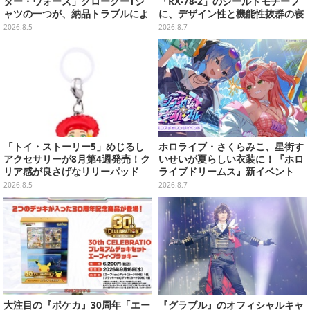
ター・ウォーズ」グローグーTシ
「RX-78-2」のシールドモチーフ
ャツの一つが、納品トラブルによ
に、デザイン性と機能性抜群の寝
り販売日変更へ
袋がプレバンで2次予約
2026.8.5
2026.8.7
「トイ・ストーリー5」めじるし
ホロライブ・さくらみこ、星街す
アクセサリーが8月第4週発売！ク
いせいが夏らしい衣装に！『ホロ
リア感が良さげなリリーパッド
ライブドリームス』新イベント
や、ジェシーなど全5種ラインナ
「シンクロする夏のスパークル」
2026.8.5
2026.8.7
ップ
開幕
大注目の『ポケカ』30周年「エー
『グラブル』のオフィシャルキャ