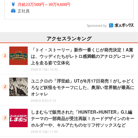
月給23万500円～39万9,600円
正社員
Sponsored by
アクセスランキング
「トイ・ストーリー」新作一番くじが発売決定！A賞
は、ウッディたちがレトロ感満載のアナログレコード
上を走る姿で立体化
2026.8.7(金) 12:40
ユニクロの「浮世絵」UTが8月17日発売！がしゃどく
ろなど妖怪をモチーフにした、奥深い世界観が最高に
オシャレ
2026.8.9(日) 0:10
しまむらで販売された「HUNTER×HUNTER」G.I.編
テーマの一部商品が受注再販！カードデザインのキー
ホルダーや、キルアたちのセリフ付ソックスなど
2026.8.7(金) 11:00