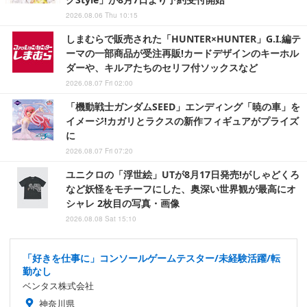
2026.08.06 Thu 10:15
しまむらで販売された「HUNTER×HUNTER」G.I.編テ
ーマの一部商品が受注再販!カードデザインのキーホル
ダーや、キルアたちのセリフ付ソックスなど
2026.08.07 Fri 02:00
「機動戦士ガンダムSEED」エンディング「暁の車」を
イメージ!カガリとラクスの新作フィギュアがプライズ
に
2026.08.07 Fri 07:20
ユニクロの「浮世絵」UTが8月17日発売!がしゃどくろ
など妖怪をモチーフにした、奥深い世界観が最高にオ
シャレ 2枚目の写真・画像
2026.08.08 Sat 15:10
「好きを仕事に」コンソールゲームテスター/未経験活躍/転
勤なし
ベンタス株式会社
神奈川県