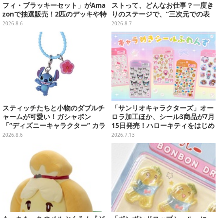
フィ・ブラッキーセット」がAma
ストって、どんなお仕事？一度き
zonで抽選販売！2匹のデッキや特
りのステージで、“三次元での表
別カードを収録
現”に全力を懸けるキャスト陣の
2026.8.6
2026.8.7
舞台裏【インタビュー】
スティッチたちと小物のダブルチ
「サンリオキャラクターズ」オー
ャームが可愛い！ガシャポン
ロラ加工ほか、シール3商品が7月
「“ディズニーキャラクター” カラ
15日発売！ハローキティをはじめ
フルマルチチャーム」が発売
全6種、一緒に楽しめるクリアバ
2026.8.6
2026.7.13
インダーも