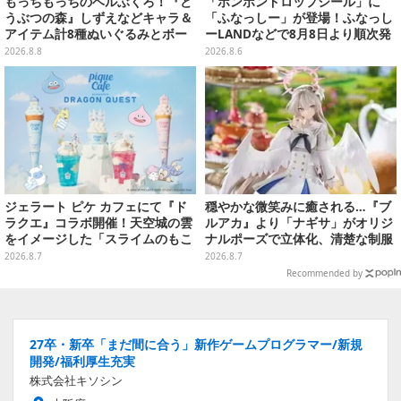
もっちもっちのベルぶくろ！『ど
「ボンボンドロップシール」に
うぶつの森』しずえなどキャラ＆
「ふなっしー」が登場！ふなっし
アイテム計8種ぬいぐるみとボー
ーLANDなどで8月8日より順次発
ルチェーン付きマスコットが発売
売
2026.8.8
2026.8.6
ジェラート ピケ カフェにて『ド
穏やかな微笑みに癒される…『ブ
ラクエ』コラボ開催！天空城の雲
ルアカ』より「ナギサ」がオリジ
をイメージした「スライムのもこ
ナルポーズで立体化、清楚な制服
もこ天空クレープ」などを提供
は白の彩色にこだわり
2026.8.7
2026.8.7
Recommended by
27卒・新卒「まだ間に合う」新作ゲームプログラマー/新規
開発/福利厚生充実
株式会社キソシン