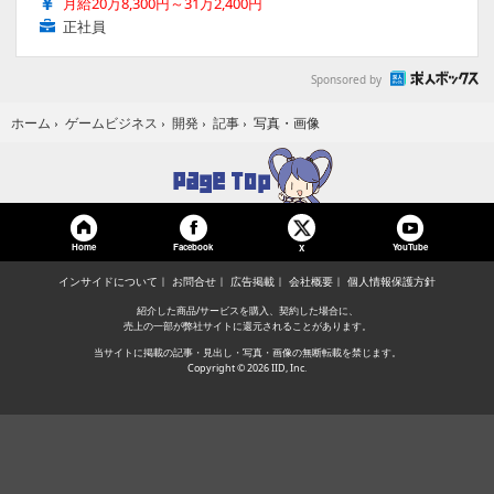
月給20万8,300円～31万2,400円
正社員
Sponsored by
写真・画像
ホーム
›
ゲームビジネス
›
開発
›
記事
›
Home
Facebook
YouTube
X
インサイドについて
お問合せ
広告掲載
会社概要
個人情報保護方針
紹介した商品/サービスを購入、契約した場合に、
売上の一部が弊社サイトに還元されることがあります。
当サイトに掲載の記事・見出し・写真・画像の無断転載を禁じます。
Copyright © 2026 IID, Inc.